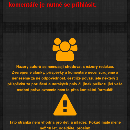
komentáře je nutné se přihlásit.
Názory autorů se nemusejí shodovat s názory redakce.
Zveřejněné články, příspěvky a komentáře necenzurujeme a
neneseme za ně odpovědnost. Jestliže považujete některý z
příspěvků za porušení autorských práv či jinak poškozující vaše
osobní práva oznamte nám to přes kontaktní formulář.
Táto stránka není vhodná pro děti a mládež. Pokud máte méně
než 18 let, odejděte, prosím!