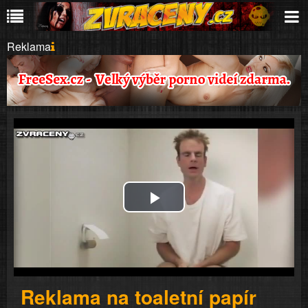
Reklama
Play
Video
Reklama na toaletní papír