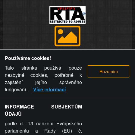
Provozovatel stránky si vyhrazuje právo odstranit fotografie,
Používáme cookies!
videa a komentáře. Osoba, které se toto opatření provozovatele
stránky týče, ani osoba, která umístila fotografii nebo video na
Tato stránka používá pouze
stránku, nemůže z důvodu odstranění fotografie, videa nebo
nezbytné cookies, potřebné k
komentáře pro výše uvedenou okolnost uplatnit vůči
zajištění jejího správného
provozovateli stránky žádný nárok na náhradu škody nebo
fungování.
Více informací
nemajetkové újmy.
INFORMACE SUBJEKTŮM
ZVRÁCENÝ.CZ - Svět není zvrácenej. To jen
ÚDAJŮ
ty lidi...
podle čl. 13 nařízení Evropského
parlamentu a Rady (EU) č.