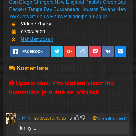
San
Diego
Chargers
New
England
Patriots
Green
Bay
Packers
Tampa
Bay
Buccaneers
Houston
Texans
New
York
Jets
St.
Louis
Rams
Philadelphia
Eagles
Video / Zbytky
07/03/2009
Nahlásit obsah
FACEBOOK
Komentáře
Upozornění: Pro vložení vlastního
komentáře je nutné se přihlásit.
CRYPT
20.07.2013, 10:26
0
Nahlásit komentář
funny....