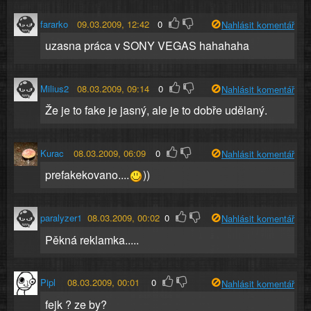
fararko
09.03.2009, 12:42
0
Nahlásit komentář
uzasna práca v SONY VEGAS hahahaha
Milius2
08.03.2009, 09:14
0
Nahlásit komentář
Že je to fake je jasný, ale je to dobře udělaný.
Kurac
08.03.2009, 06:09
0
Nahlásit komentář
prefakekovano....
))
paralyzer1
08.03.2009, 00:02
0
Nahlásit komentář
Pěkná reklamka.....
Pipl
08.03.2009, 00:01
0
Nahlásit komentář
fejk ? ze by?