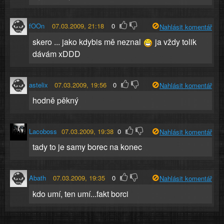
fOOn
07.03.2009, 21:18
0
Nahlásit komentář
skero ... jako kdybis mě neznal
ja vždy tolik
dávám xDDD
astelix
07.03.2009, 19:56
0
Nahlásit komentář
hodně pěkný
Lacoboss
07.03.2009, 19:38
0
Nahlásit komentář
tady to je samy borec na konec
Abath
07.03.2009, 19:35
0
Nahlásit komentář
kdo umí, ten umí...fakt borci