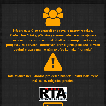
Názory autorů se nemusejí shodovat s názory redakce.
Zveřejněné články, příspěvky a komentáře necenzurujeme a
neneseme za ně odpovědnost. Jestliže považujete některý z
příspěvků za porušení autorských práv či jinak poškozující vaše
osobní práva oznamte nám to přes kontaktní formulář.
Táto stránka není vhodná pro děti a mládež. Pokud máte méně
než 18 let, odejděte, prosím!