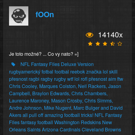
fOOn
14140x
Je toto možné? ... Co vy nato? =]
NFL
Fantasy
Files
Deluxe
Version
rugbyamerický
fotbal
footbal
reebok
značka
lol
skill
přesnost
ragbi
ragby
rugby
wtf
lol
rofl
přesnost
aim
ftw
Chris
Cooley,
Marques
Colston,
Neil
Rackers,
Jason
Campbell,
Braylon
Edwards,
Chris
Chambers,
Laurence
Maroney,
Mason
Crosby,
Chris
Simms,
Andre
Johnson,
Mike
Nugent,
Marc
Bulger
and
David
Akers
all
pull
off
amazing
football
tricks!
NFL
Fantasy
Files
fantasy
football
Washington
Redskins
New
Orleans
Saints
Arizona
Cardinals
Cleveland
Browns