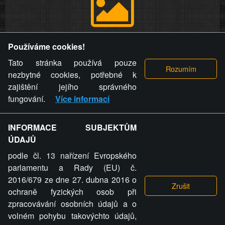
Provozovatel stránky si vyhrazuje právo odstranit fotografie,
Používáme cookies!
videa a komentáře. Osoba, které se toto opatření provozovatele
stránky týče, ani osoba, která umístila fotografii nebo video na
Tato stránka používá pouze
stránku, nemůže z důvodu odstranění fotografie, videa nebo
nezbytné cookies, potřebné k
komentáře pro výše uvedenou okolnost uplatnit vůči
zajištění jejího správného
provozovateli stránky žádný nárok na náhradu škody nebo
fungování.
Více informací
nemajetkové újmy.
INFORMACE SUBJEKTŮM
ZVRÁCENÝ.CZ - Svět není zvrácenej. To jen
ÚDAJŮ
ty lidi...
podle čl. 13 nařízení Evropského
parlamentu a Rady (EU) č.
2016/679 ze dne 27. dubna 2016 o
ochraně fyzických osob při
zpracovávání osobních údajů a o
ZVRÁCENÝ.CZ
volném pohybu takovýchto údajů,