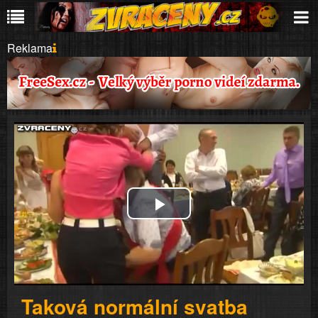
Reklama
Play
Video
Taková normální svatba