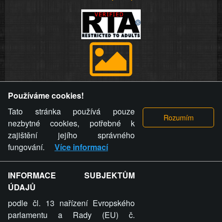
Provozovatel stránky si vyhrazuje právo odstranit fotografie,
Používáme cookies!
videa a komentáře. Osoba, které se toto opatření provozovatele
stránky týče, ani osoba, která umístila fotografii nebo video na
Tato stránka používá pouze
stránku, nemůže z důvodu odstranění fotografie, videa nebo
nezbytné cookies, potřebné k
komentáře pro výše uvedenou okolnost uplatnit vůči
zajištění jejího správného
provozovateli stránky žádný nárok na náhradu škody nebo
fungování.
Více informací
nemajetkové újmy.
INFORMACE SUBJEKTŮM
ZVRÁCENÝ.CZ - Svět není zvrácenej. To jen
ÚDAJŮ
ty lidi...
podle čl. 13 nařízení Evropského
parlamentu a Rady (EU) č.