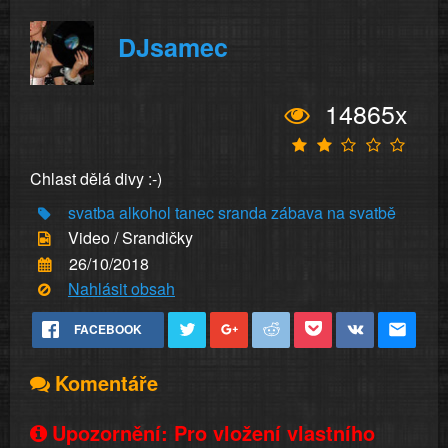
DJsamec
14865x
Chlast dělá divy :-)
svatba
alkohol
tanec
sranda
zábava na svatbě
Video / Srandičky
26/10/2018
Nahlásit obsah
FACEBOOK
Komentáře
Upozornění: Pro vložení vlastního