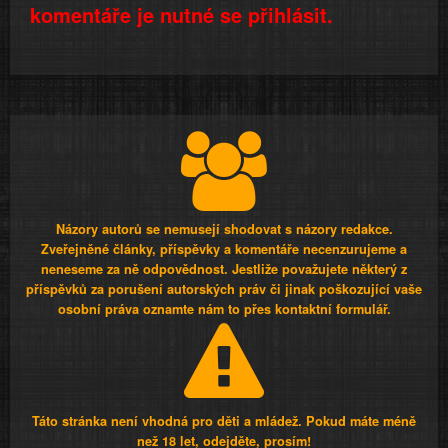
komentáře je nutné se přihlásit.
Názory autorů se nemusejí shodovat s názory redakce.
Zveřejněné články, příspěvky a komentáře necenzurujeme a
neneseme za ně odpovědnost. Jestliže považujete některý z
příspěvků za porušení autorských práv či jinak poškozující vaše
osobní práva oznamte nám to přes kontaktní formulář.
Táto stránka není vhodná pro děti a mládež. Pokud máte méně
než 18 let, odejděte, prosím!