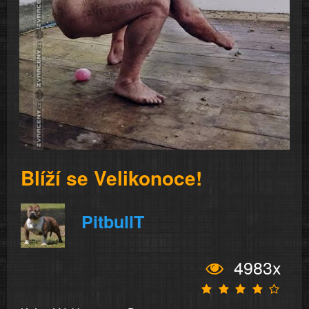
Blíží se Velikonoce!
PitbullT
4983x