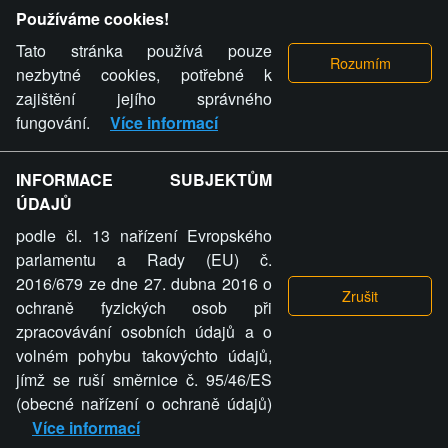
Provozovatel stránky si vyhrazuje právo odstranit fotografie,
Používáme cookies!
videa a komentáře. Osoba, které se toto opatření provozovatele
stránky týče, ani osoba, která umístila fotografii nebo video na
Tato stránka používá pouze
stránku, nemůže z důvodu odstranění fotografie, videa nebo
nezbytné cookies, potřebné k
komentáře pro výše uvedenou okolnost uplatnit vůči
zajištění jejího správného
provozovateli stránky žádný nárok na náhradu škody nebo
fungování.
Více informací
nemajetkové újmy.
INFORMACE SUBJEKTŮM
ZVRÁCENÝ.CZ - Svět není zvrácenej. To jen
ÚDAJŮ
ty lidi...
podle čl. 13 nařízení Evropského
parlamentu a Rady (EU) č.
2016/679 ze dne 27. dubna 2016 o
ochraně fyzických osob při
zpracovávání osobních údajů a o
ZVRÁCENÝ.CZ
volném pohybu takovýchto údajů,
jímž se ruší směrnice č. 95/46/ES
PRAVIDLA A PODMÍNKY
GDPR
COOKIES
(obecné nařízení o ochraně údajů)
Více informací