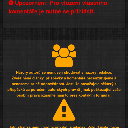
Upozornění: Pro vložení vlastního
komentáře je nutné se přihlásit.
Názory autorů se nemusejí shodovat s názory redakce.
Zveřejněné články, příspěvky a komentáře necenzurujeme a
neneseme za ně odpovědnost. Jestliže považujete některý z
příspěvků za porušení autorských práv či jinak poškozující vaše
osobní práva oznamte nám to přes kontaktní formulář.
Táto stránka není vhodná pro děti a mládež. Pokud máte méně