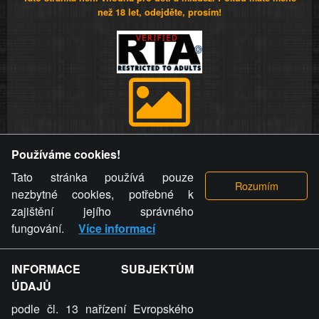
než 18 let, odejděte, prosím!
Provozovatel stránky si vyhrazuje právo odstranit fotografie,
Používáme cookies!
videa a komentáře. Osoba, které se toto opatření provozovatele
stránky týče, ani osoba, která umístila fotografii nebo video na
Tato stránka používá pouze
stránku, nemůže z důvodu odstranění fotografie, videa nebo
nezbytné cookies, potřebné k
komentáře pro výše uvedenou okolnost uplatnit vůči
zajištění jejího správného
provozovateli stránky žádný nárok na náhradu škody nebo
fungování.
Více informací
nemajetkové újmy.
INFORMACE SUBJEKTŮM
ZVRÁCENÝ.CZ - Svět není zvrácenej. To jen
ÚDAJŮ
ty lidi...
podle čl. 13 nařízení Evropského