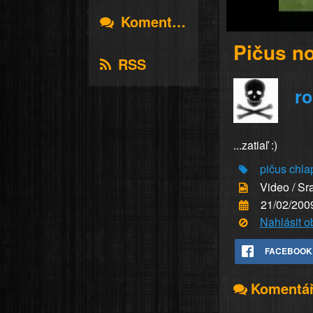
Komentáře
Pičus no
RSS
ro
...zatiaľ :)
pičus
chla
Video / Sr
21/02/200
Nahlásit 
FACEBOOK
Komentá