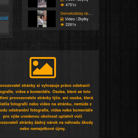
4751x
Demokratický občan...
entář
Video / Zbytky
2261x
ovozovatel stránky si vyhrazuje právo odstranit
tografie, videa a komentáře. Osoba, které se toto
tření provozovatele stránky týče, ani osoba, která
stila fotografii nebo video na stránku, nemůže z
odu odstranění fotografie, videa nebo komentáře
pro výše uvedenou okolnost uplatnit vůči
vozovateli stránky žádný nárok na náhradu škody
nebo nemajetkové újmy.