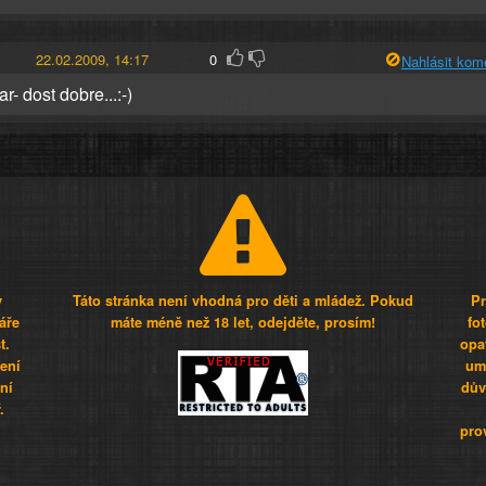
22.02.2009, 14:17
0
Nahlásit kom
r- dost dobre...:-)
y
Táto stránka není vhodná pro děti a mládež. Pokud
Pr
áře
máte méně než 18 let, odejděte, prosím!
fo
t.
opa
šení
umí
ní
dův
.
pro