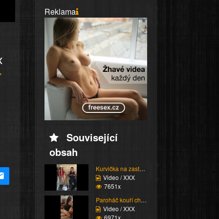
Reklama
x
Související
obsah
Kurvička na zastávce
Video / XXX
7651x
Paroháč kouří chlapa
Video / XXX
6971x