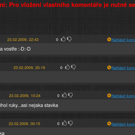
í: Pro vložení vlastního komentáře je nutné s
23.02.2009, 22:43
0
Nahlásit kom
 vostře :-D:-D
23.02.2009, 20:19
0
Nahlásit kom
23.02.2009, 10:24
0
Nahlásit kom
vihol ruky...asi nejaka stavka
23.02.2009, 00:15
0
Nahlásit kom
ka