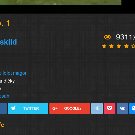
. 1
9311
skild
p
idiot
magor
andičky
9
obsah
TWITTER
GOOGLE+
ře