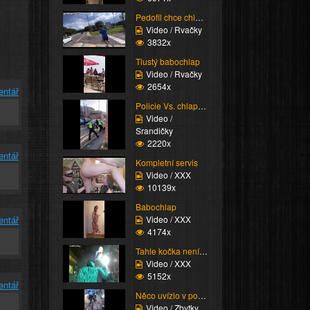
e
Pedofil chce chlapečka
Video / Rvačky
3832x
Tlustý babochlap
Video / Rvačky
2654x
entář
Policie Vs. chlap v au...
Video /
Srandičky
2220x
entář
Kompletní servis
Video / XXX
10139x
Babochlap
Video / XXX
entář
4174x
Tahle kočka není vůbec...
Video / XXX
5152x
entář
Něco uvízlo v potrubí
Video / Zbytky