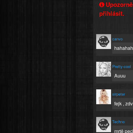
Upozorněn
přihlásit.
canvo
hahahaha
Pretty-cool
Auuu
sirpeter
fejk , zd
Techno
mrtě pec