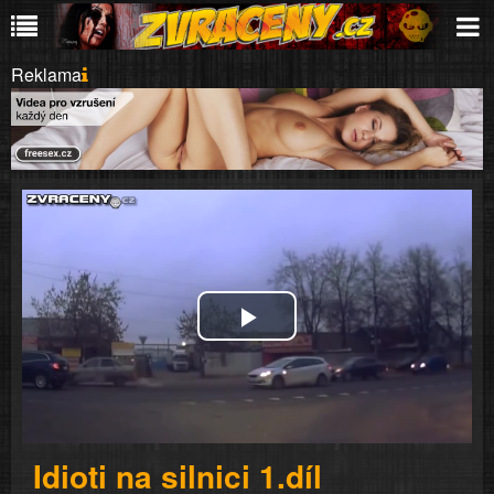
Reklama
Play
Video
Idioti na silnici 1.díl