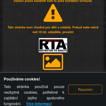
osobní práva oznamte nám to přes kontaktní formulář.
Táto stránka není vhodná pro děti a mládež. Pokud máte méně
než 18 let, odejděte, prosím!
Provozovatel stránky si vyhrazuje právo odstranit fotografie,
Používáme cookies!
videa a komentáře. Osoba, které se toto opatření provozovatele
stránky týče, ani osoba, která umístila fotografii nebo video na
Tato stránka používá pouze
stránku, nemůže z důvodu odstranění fotografie, videa nebo
nezbytné cookies, potřebné k
komentáře pro výše uvedenou okolnost uplatnit vůči
zajištění jejího správného
provozovateli stránky žádný nárok na náhradu škody nebo
fungování.
Více informací
nemajetkové újmy.