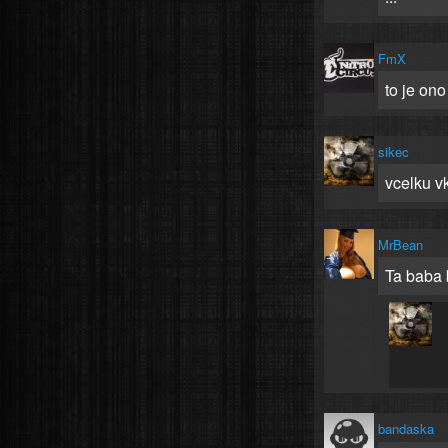
FmX
to je ono
sikec
vcelku v
MrBean
Ta baba 
bandaska