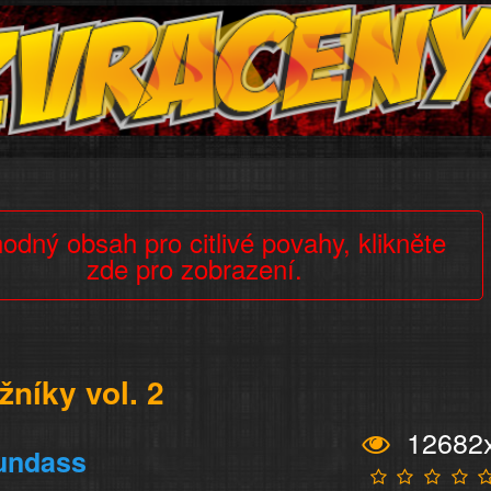
odný obsah pro citlivé povahy, klikněte
zde pro zobrazení.
žníky vol. 2
12682
undass