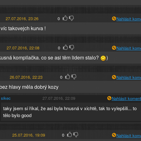
27.07.2016, 23:26
0
Nahlásit kom
 víc takovejch kurva !
27.07.2016, 22:08
0
Nahlásit kom
kusná kompilačka. co se asi těm lidem stalo?
)
26.07.2016, 22:23
0
Nahlásit kom
bez hlavy měla dobrý kozy
sikec
27.07.2016, 22:09
Nahlásit koment
taky jsem si říkal, že asi byla hnusná v xichtě, tak to vylepšili... to
tělo bylo good
25.07.2016, 19:09
0
Nahlásit kom