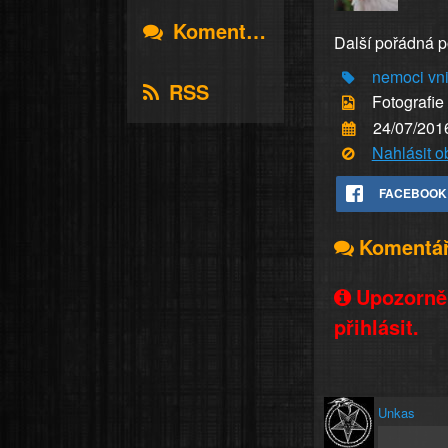
Komentáře
Další pořádná p
nemoci
vni
RSS
Fotografie
24/07/201
Nahlásit 
FACEBOOK
Komentá
Upozorněn
přihlásit.
Unkas
...