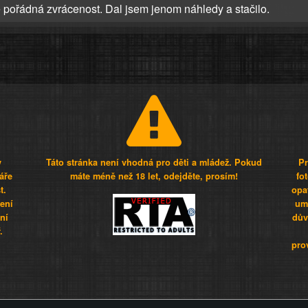
pořádná zvrácenost. Dal jsem jenom náhledy a stačilo.
y
Táto stránka není vhodná pro děti a mládež. Pokud
Pr
áře
máte méně než 18 let, odejděte, prosím!
fo
t.
opa
šení
umí
ní
dův
.
pro