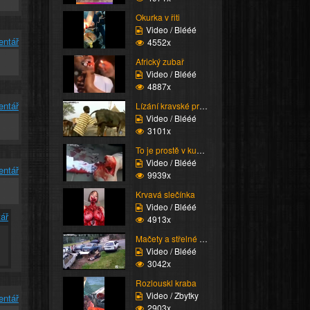
Okurka v řiti
Video / Blééé
entář
4552x
Africký zubař
Video / Blééé
4887x
entář
Lízání kravské prdele
Video / Blééé
3101x
To je prostě v kunděěě...
Video / Blééé
entář
9939x
Krvavá slečínka
Video / Blééé
ář
4913x
Mačety a střelné zbran...
Video / Blééé
3042x
Rozlouskl kraba
Video / Zbytky
entář
2903x