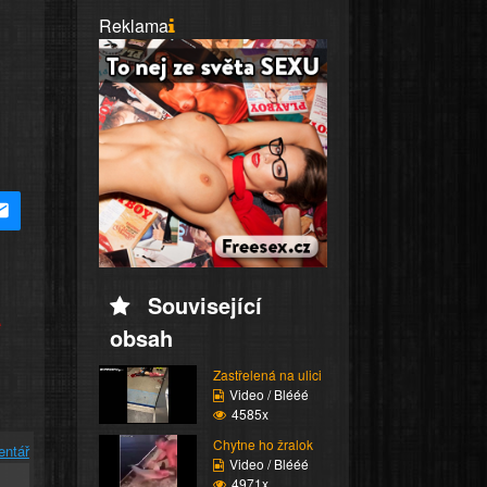
Reklama
Související
e
obsah
Zastřelená na ulici
Video / Blééé
4585x
Chytne ho žralok
entář
Video / Blééé
4971x