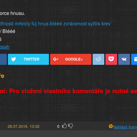
orce hnusu.
třnosti
mrtvoly
fuj
hnus
blééé
zvrácenost
syfilis
krev
 / Blééé
6
obsah
TWITTER
GOOGLE+
ře
í: Pro vložení vlastního komentáře je nutné s
28.07.2016, 13:02
0
Nahlásit kom