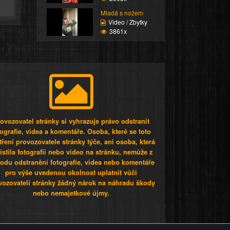
Mladá s nožem
Video / Zbytky
3861x
ovozovatel stránky si vyhrazuje právo odstranit
tografie, videa a komentáře. Osoba, které se toto
tření provozovatele stránky týče, ani osoba, která
stila fotografii nebo video na stránku, nemůže z
odu odstranění fotografie, videa nebo komentáře
pro výše uvedenou okolnost uplatnit vůči
vozovateli stránky žádný nárok na náhradu škody
nebo nemajetkové újmy.