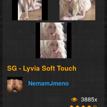
SG - Lyvia Soft Touch
NemamJmeno
3885x