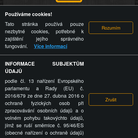
Provozovatel stránky si vyhrazuje právo odstranit fotografie,
Používáme cookies!
videa a komentáře. Osoba, které se toto opatření provozovatele
stránky týče, ani osoba, která umístila fotografii nebo video na
Tato stránka používá pouze
stránku, nemůže z důvodu odstranění fotografie, videa nebo
nezbytné cookies, potřebné k
komentáře pro výše uvedenou okolnost uplatnit vůči
zajištění jejího správného
provozovateli stránky žádný nárok na náhradu škody nebo
fungování.
Více informací
nemajetkové újmy.
INFORMACE SUBJEKTŮM
ZVRÁCENÝ.CZ - Svět není zvrácenej. To jen
ÚDAJŮ
ty lidi...
podle čl. 13 nařízení Evropského
parlamentu a Rady (EU) č.
2016/679 ze dne 27. dubna 2016 o
ochraně fyzických osob při
zpracovávání osobních údajů a o
ZVRÁCENÝ.CZ
volném pohybu takovýchto údajů,
jímž se ruší směrnice č. 95/46/ES
PRAVIDLA A PODMÍNKY
GDPR
COOKIES
(obecné nařízení o ochraně údajů)