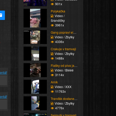
901x
Polykačka
Video /
Srandičky
3961x
Gang popraví elektriká...
Video / Zbytky
e
4336x
Crakuje v tramvaji
Video / Zbytky
1488x
Flašky od piva jako zb...
Video / Blééé
entář
3114x
Amík
Video / XXX
11763x
entář
Tranďák dostane kopačk...
Video / Zbytky
4776x
Sejmutý v tramvaji