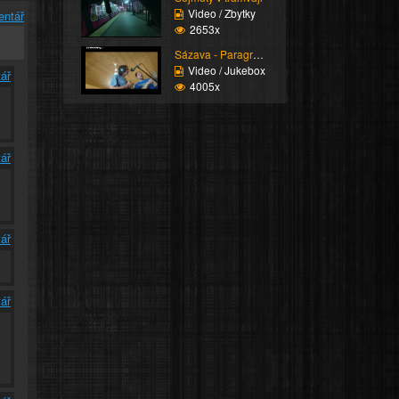
Video / Zbytky
entář
2653x
Sázava - Paragraf 219
Video / Jukebox
ář
4005x
ář
ář
ář