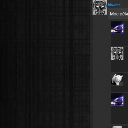
hlawatej
Moc pěkn