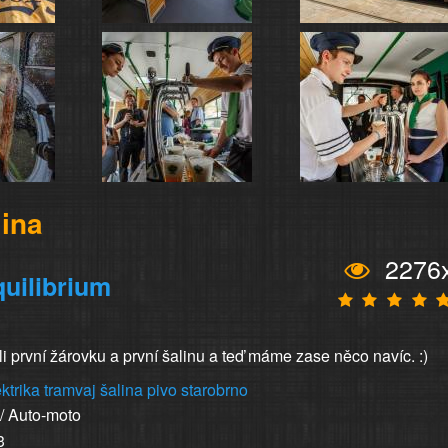
lina
2276
uilibrium
 první žárovku a první šalinu a teď máme zase něco navíc. :)
ktrika
tramvaj
šalina
pivo
starobrno
 / Auto-moto
3