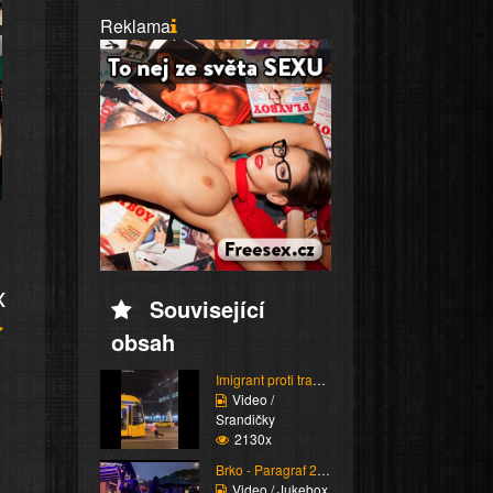
Reklama
x
Související
obsah
Imigrant proti tramvaj...
Video /
Srandičky
2130x
Brko - Paragraf 219
Video / Jukebox