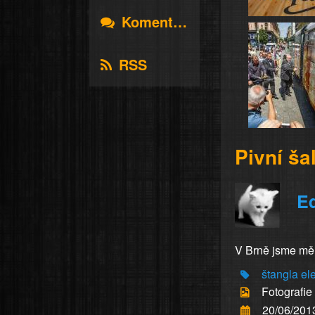
Komentáře
RSS
Pivní ša
Eq
V Brně jsme měli
štangla
ele
Fotografie
20/06/201