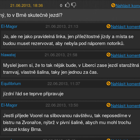
21.06.2013, 18:36
0
Nahlásit kom
ý, to v Brně skutečně jezdí?
El-Magor
21.06.2013, 21:13
Nahlásit koment
Jo, ale ne jako pravidelná linka, jen příležitostné jízdy a místa se
budou muset rezervovat, aby nebyla pod náporem notoriků.
hlawatej
21.06.2013, 21:58
Nahlásit koment
Myslel jsem si, že to tak něják bude, v Liberci zase jezdí starožitná
tramvaj, vlastně šalina, taky jen jednou za čas.
Equilibrium
22.06.2013, 11:37
Nahlásit koment
jízdní řád se teprve připravuje
El-Magor
22.06.2013, 13:50
Nahlásit koment
Jestli přijede Voorel na slibovanou návštěvu, tak neposedíme v
bistru na Zvonařce, nýbrž v pivní šalině, abych mu mohl trochu
ukázat krásy Brna.