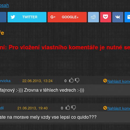
obsah
TWITTER
GOOGLE+
ře
í: Pro vložení vlastního komentáře je nutné s
urvicka
22.06.2013, 13:24
0
Nahlásit kom
 fajnový :-))) Zrovna v těhlech vedrech :-)))
dil
21.06.2013, 19:40
0
Nahlásit kom
 jste na morave mely vzdy vse lepsi co quido???