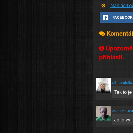
Nahlásit 
FACEBOOK
Komentá
Upozorněn
přihlásit.
ultrabrutalk
Tak to je
zdenekzava
Jo jo vy