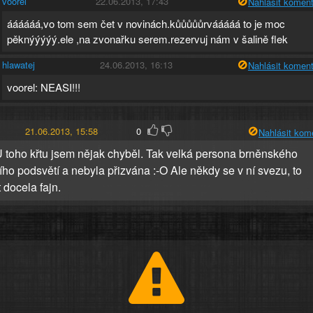
voorel
22.06.2013, 17:43
Nahlásit koment
áááááá,vo tom sem čet v novinách.kůůůůůrvááááá to je moc
pěknýýýýý.ele ,na zvonařku serem.rezervuj nám v šalině flek
hlawatej
24.06.2013, 16:13
Nahlásit koment
voorel: NEASI!!!
21.06.2013, 15:58
0
Nahlásit kom
 toho křtu jsem nějak chyběl. Tak velká persona brněnského
ího podsvětí a nebyla přizvána :-O Ale někdy se v ní svezu, to
 docela fajn.