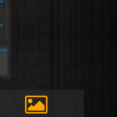
ář
ář
entář