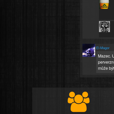
El-Magor
Mazec. U
perverzn
může být