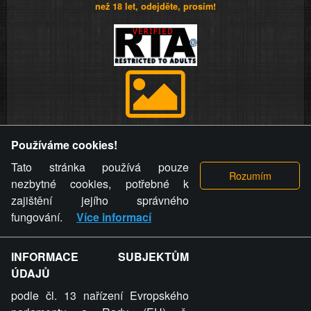
než 18 let, odejděte, prosím!
Provozovatel stránky si vyhrazuje právo odstranit fotografie,
Používáme cookies!
videa a komentáře. Osoba, které se toto opatření provozovatele
stránky týče, ani osoba, která umístila fotografii nebo video na
Tato stránka používá pouze
stránku, nemůže z důvodu odstranění fotografie, videa nebo
nezbytné cookies, potřebné k
komentáře pro výše uvedenou okolnost uplatnit vůči
zajištění jejího správného
provozovateli stránky žádný nárok na náhradu škody nebo
fungování.
Více informací
nemajetkové újmy.
INFORMACE SUBJEKTŮM
ZVRÁCENÝ.CZ - Svět není zvrácenej. To jen
ÚDAJŮ
ty lidi...
podle čl. 13 nařízení Evropského