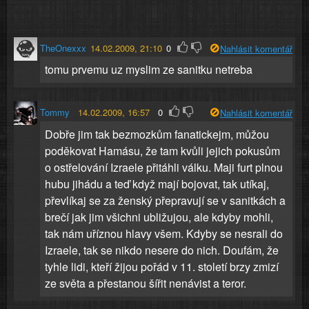
TheOnexxx
14.02.2009, 21:10
0
Nahlásit komentář
tomu prvemu uz myslim ze sanitku netreba
Tommy
14.02.2009, 16:57
0
Nahlásit komentář
Dobře jim tak bezmozkům fanatickejm, můžou
poděkovat Hamásu, že tam kvůli jejich pokusům
o ostřelování Izraele přitáhli válku. Maji furt plnou
hubu jihádu a teď když mají bojovat, tak utíkaj,
převlíkaj se za ženský přepravují se v sanitkách a
brečí jak jim všichni ubližujou, ale kdyby mohli,
tak nám uříznou hlavy všem. Kdyby se nesrali do
Izraele, tak se nikdo nesere do nich. Doufám, že
tyhle lidi, kteří žijou pořád v 11. století brzy zmizí
ze světa a přestanou šířit nenávist a teror.