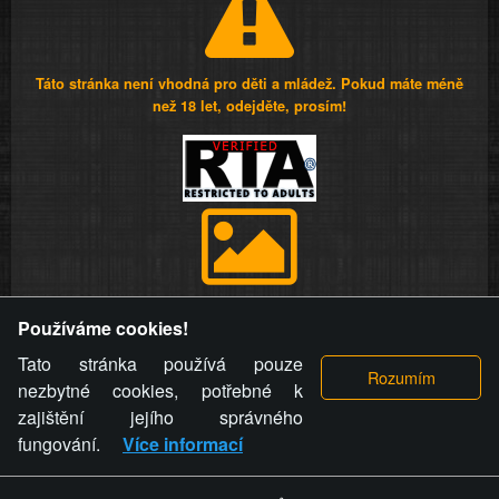
Táto stránka není vhodná pro děti a mládež. Pokud máte méně
než 18 let, odejděte, prosím!
Provozovatel stránky si vyhrazuje právo odstranit fotografie,
Používáme cookies!
videa a komentáře. Osoba, které se toto opatření provozovatele
stránky týče, ani osoba, která umístila fotografii nebo video na
Tato stránka používá pouze
stránku, nemůže z důvodu odstranění fotografie, videa nebo
nezbytné cookies, potřebné k
komentáře pro výše uvedenou okolnost uplatnit vůči
zajištění jejího správného
provozovateli stránky žádný nárok na náhradu škody nebo
fungování.
Více informací
nemajetkové újmy.