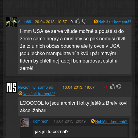
Alien69
20.04.2013, 10:57
0
Nahlásit komentář
Hmm USA se serve všude možně a pouští si do
země samé negry a muslimy se pak nemusí divit
že to u nich občas bouchne ale ty ovce v USA
jsou lechko manipulativní a kvůli pár mrtvým
lidem by chtěli nejraději bombardovat ostatní
země!
Nekrofilny_samojeb
16.04.2013, 19:07
-4
Nahlásit komentář
LOOOOOL to jsou archivní fotky ještě z Breivikovi
akce..žabaři
common
16.04.2013, 20:49
Nahlásit komentář
jak jsi to poznal?