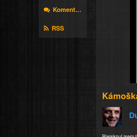
Komentáře
RSS
Kámošk
D
Blejsknul jsem 