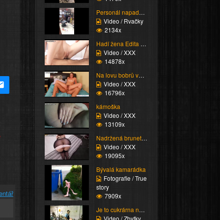
Personál napadne zákaz...
Video / Rvačky
2134x
Hadí žena Edita a její...
Video / XXX
14878x
Na lovu bobrů vol.20
Video / XXX
16796x
kámoška
Video / XXX
13109x
e
Nadržená bruneta mu na...
Video / XXX
19095x
Bývalá kamarádka
Fotografie / True
story
entář
7909x
Je to cukrárna nebo pe...
Video / Zbytky