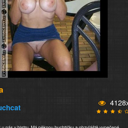
a
4128
uchcat
ji u nás v bistru. Má pěknou buchtičku a obzvláště vypečené