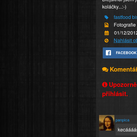
koláčky...:-)
fastfood
bi
Fotografie
01/12/201
Nahlásit 
FACEBOOK
Komentá
Upozorněn
přihlásit.
panpica
kecáááá