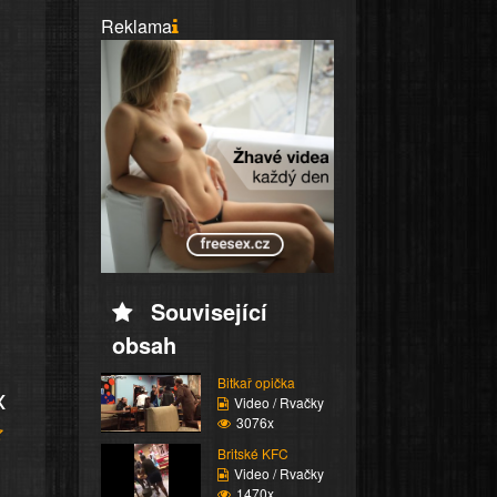
Reklama
Související
obsah
Bitkař opička
x
Video / Rvačky
3076x
Britské KFC
Video / Rvačky
1470x