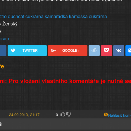
stro
duchcat
cukrárna
kamarádka
kámoška
cukrárna
 / Ženský
2
obsah
TWITTER
GOOGLE+
ře
í: Pro vložení vlastního komentáře je nutné s
24.09.2013, 21:17
0
Nahlásit kom
š