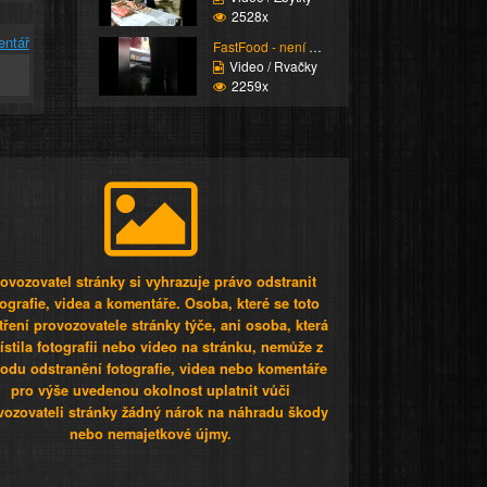
2528x
entář
FastFood - není hladov...
Video / Rvačky
2259x
ovozovatel stránky si vyhrazuje právo odstranit
tografie, videa a komentáře. Osoba, které se toto
tření provozovatele stránky týče, ani osoba, která
stila fotografii nebo video na stránku, nemůže z
odu odstranění fotografie, videa nebo komentáře
pro výše uvedenou okolnost uplatnit vůči
vozovateli stránky žádný nárok na náhradu škody
nebo nemajetkové újmy.