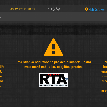
06.12.2012, 20:52
0
Nahlásit kom
.
y
Táto stránka není vhodná pro děti a mládež. Pokud
Pr
áře
máte méně než 18 let, odejděte, prosím!
fo
t.
opa
šení
umí
ní
dův
.
pro