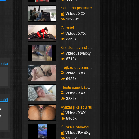
Squirt na pedikúře
Video / XXX
10278x
e
Gumáci
Video / XXX
2350x
Knockautovaná čúza
Video / Rvačky
6719x
entář
Trojkos s dvouma kurva...
ň
Video / XXX
6623x
Tlustá stará bába vzdy...
Video / XXX
3285x
entář
Vylízal jí ke squirtu
e
Video / XXX
a
5960x
Čubka s basebolovkou
Video / Rvačky
2356x