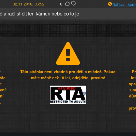
02.11.2016, 06:52
0
Nahlásit kom
la rači strčit ten kámen nebo co to je
y
Táto stránka není vhodná pro děti a mládež. Pokud
Pr
áře
máte méně než 18 let, odejděte, prosím!
fo
t.
opa
šení
umí
ní
dův
.
pro