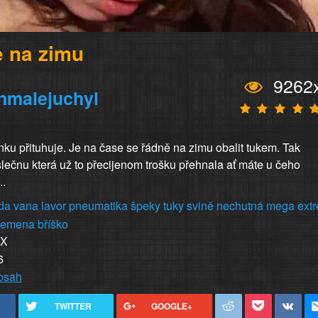
e na zimu
9262
nmalejuchyl
nku přituhuje. Je na čase se řádně na zimu obalit tukem. Tak
lečnu která už to přecijenom trošku přehnala ať máte u čeho
..
da
vana
lavor
pneumatika
špeky
tuky
svině
nechutná
mega
ext
vemena
bříško
XX
6
obsah
TWITTER
GOOGLE+