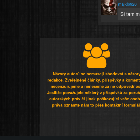
majkl6920
Si tam mě
Názory autorů se nemusejí shodovat s názor
redakce. Zveřejněné články, příspěvky a koment
necenzurujeme a neneseme za ně odpovědnos
Jestliže považujete některý z příspěvků za poru
autorských práv či jinak poškozující vaše osob
práva oznamte nám to přes kontaktní formulář