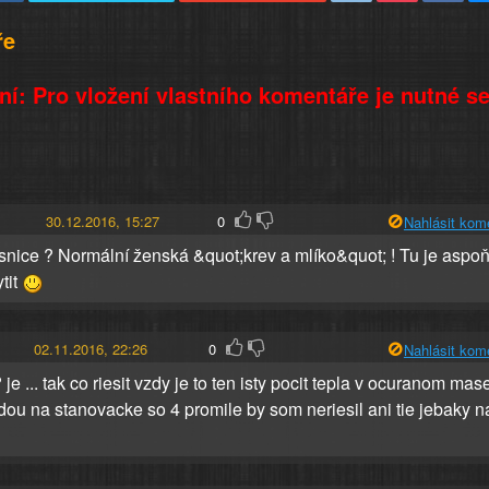
ře
í: Pro vložení vlastního komentáře je nutné s
30.12.2016, 15:27
0
Nahlásit kom
snice ? Normální ženská &quot;krev a mlíko&quot; ! Tu je aspo
tit
02.11.2016, 22:26
0
Nahlásit kom
? je ... tak co riesit vzdy je to ten isty pocit tepla v ocuranom mas
ou na stanovacke so 4 promile by som neriesil ani tie jebaky n