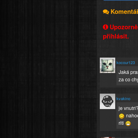
Komentá
Upozorněn
přihlásit.
kocour123
Jaká pra
za co chy
kvakino
je vnutri
nahod
riti