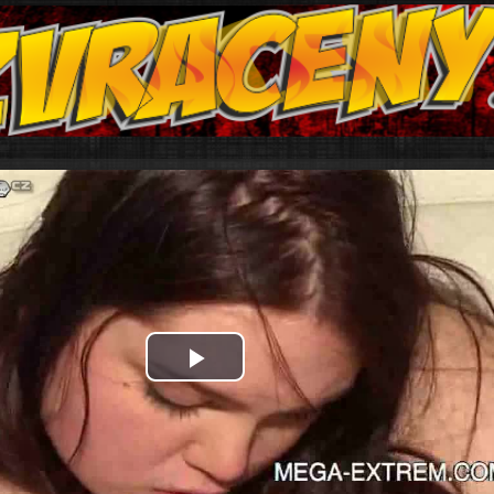
Play
Video