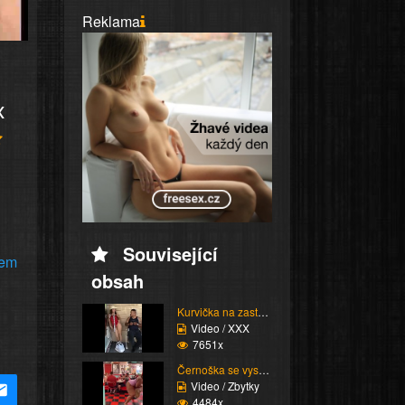
Reklama
x
Související
rem
obsah
Kurvička na zastávce
Video / XXX
7651x
Černoška se vysmívá hu...
Video / Zbytky
4484x