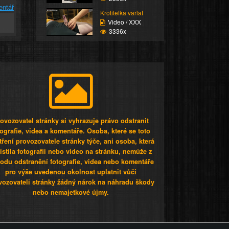
entář
Krotitelka varlat
Video / XXX
3336x
ovozovatel stránky si vyhrazuje právo odstranit
tografie, videa a komentáře. Osoba, které se toto
tření provozovatele stránky týče, ani osoba, která
stila fotografii nebo video na stránku, nemůže z
odu odstranění fotografie, videa nebo komentáře
pro výše uvedenou okolnost uplatnit vůči
vozovateli stránky žádný nárok na náhradu škody
nebo nemajetkové újmy.