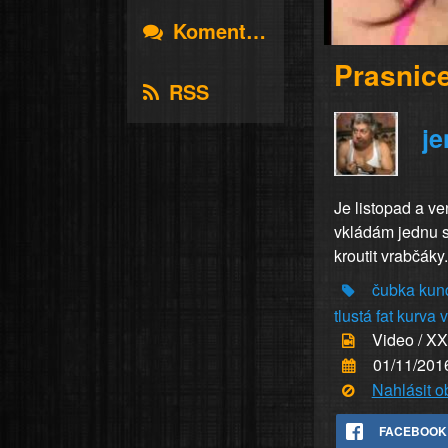
Komentáře
Prasnic
RSS
je
Je listopad a ve
vkládám jednu s
kroutit vrabčáky.
čubka
kun
tlustá
fat
kurva
Video / X
01/11/201
Nahlásit 
FACEBOOK