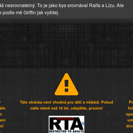
š nesrovnatelný. To je jako bys srovnával Ralfa a Lízu. Ale
 podle mě Griffin jak vyšitej.
y
Táto stránka není vhodná pro děti a mládež. Pokud
Pr
áře
máte méně než 18 let, odejděte, prosím!
fo
t.
opa
šení
umí
ní
dův
.