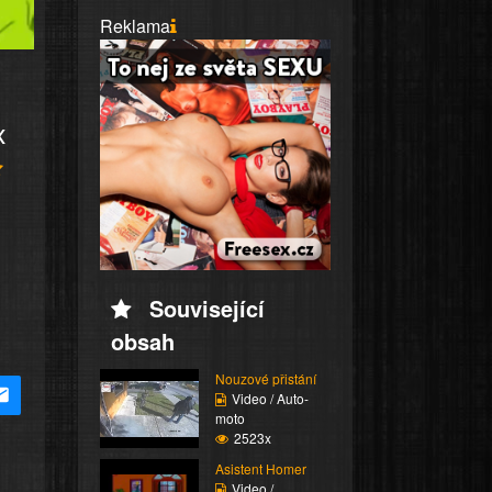
Reklama
x
Související
obsah
Nouzové přistání
Video / Auto-
moto
2523x
Asistent Homer
Video /