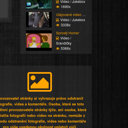
Video / Jukebox
1690x
Utajované video nejlep...
Video / Jukebox
3338x
Sprostý Homer
Video /
Srandičky
5366x
ovozovatel stránky si vyhrazuje právo odstranit
tografie, videa a komentáře. Osoba, které se toto
tření provozovatele stránky týče, ani osoba, která
stila fotografii nebo video na stránku, nemůže z
odu odstranění fotografie, videa nebo komentáře
pro výše uvedenou okolnost uplatnit vůči