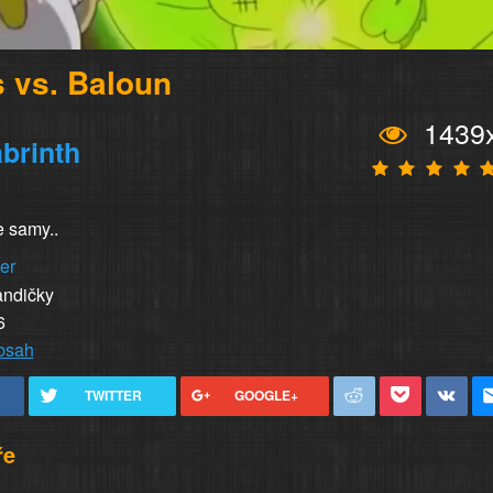
 vs. Baloun
1439
brinth
e samy..
er
andičky
6
obsah
TWITTER
GOOGLE+
ře