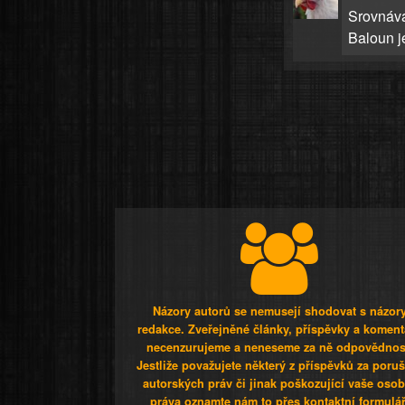
Srovnává
Baloun je
Názory autorů se nemusejí shodovat s názor
redakce. Zveřejněné články, příspěvky a koment
necenzurujeme a neneseme za ně odpovědnos
Jestliže považujete některý z příspěvků za poru
autorských práv či jinak poškozující vaše osob
práva oznamte nám to přes kontaktní formulář