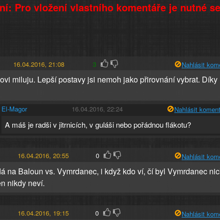
í: Pro vložení vlastního komentáře je nutné s
16.04.2016, 21:08
3
Nahlásit kom
vi miluju. Lepší postavy jsi nemoh jako přirovnání vybrat. Díky
El-Magor
16.04.2016, 22:24
Nahlásit koment
A máš je radši v jitrnicích, v guláši nebo pořádnou flákotu?
16.04.2016, 20:55
0
Nahlásit kom
á na Baloun vs. Vymrdanec, i když kdo ví, čí byl Vymrdanec nic
n nikdy neví.
16.04.2016, 19:15
0
Nahlásit kom