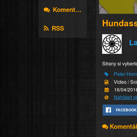
Komentáře
Hundass
RSS
La
Strany si vybert
Peter
Hom
Video / Sr
16/04/201
Nahlásit 
FACEBOOK
Komentá