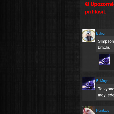
Upozorněn
přihlásit.
Baloun
Simpsono
brachu.
El-Magor
To vypad
tady jede
Hundass