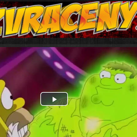
Play
Video