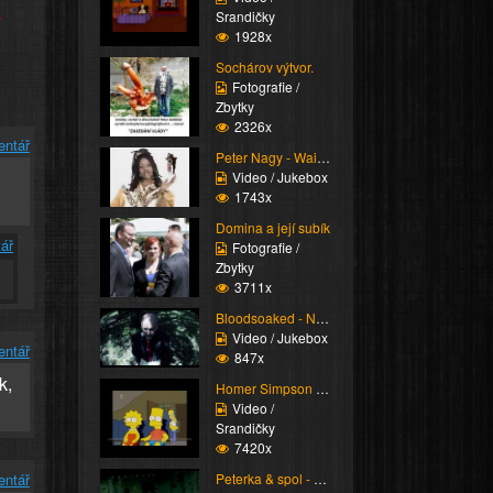
e
Srandičky
1928x
Sochárov výtvor.
Fotografie /
Zbytky
2326x
entář
Peter Nagy - Waikiki R...
Video / Jukebox
1743x
Domina a její subík
ář
Fotografie /
Zbytky
3711x
Bloodsoaked - No God
Video / Jukebox
entář
847x
k,
Homer Simpson vs. zpív...
Video /
Srandičky
7420x
entář
Peterka & spol - Já js...