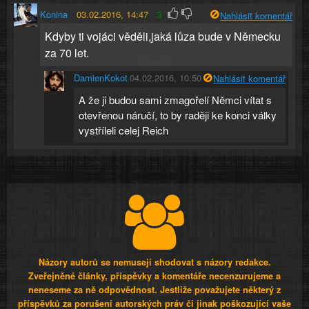
Konina
03.02.2016, 14:47
3
Nahlásit komentář
Kdyby ti vojáci věděli,jaká lůza bude v Německu
za 70 let.
DamienKokot
04.02.2016, 10:50
Nahlásit komentář
A že ji budou sami zmagořelí Němci vítat s
otevřenou náručí, to by raději ke konci války
vystříleli celej Reich
Názory autorů se nemusejí shodovat s názory redakce.
Zveřejněné články, příspěvky a komentáře necenzurujeme a
neneseme za ně odpovědnost. Jestliže považujete některý z
příspěvků za porušení autorských práv či jinak poškozující vaše