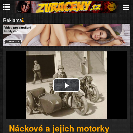
Reklama
Play
Video
Náckové a jejich motorky