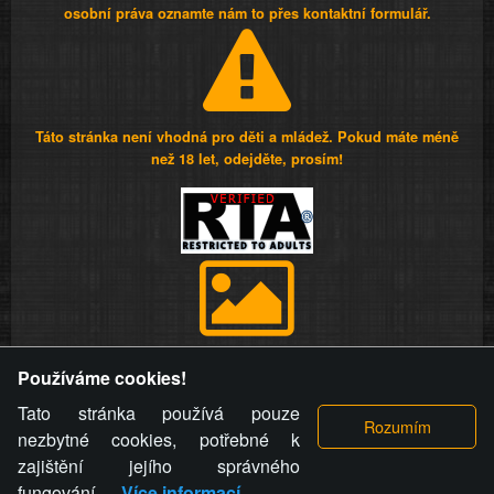
osobní práva oznamte nám to přes kontaktní formulář.
Táto stránka není vhodná pro děti a mládež. Pokud máte méně
než 18 let, odejděte, prosím!
Provozovatel stránky si vyhrazuje právo odstranit fotografie,
Používáme cookies!
videa a komentáře. Osoba, které se toto opatření provozovatele
stránky týče, ani osoba, která umístila fotografii nebo video na
Tato stránka používá pouze
stránku, nemůže z důvodu odstranění fotografie, videa nebo
nezbytné cookies, potřebné k
komentáře pro výše uvedenou okolnost uplatnit vůči
zajištění jejího správného
provozovateli stránky žádný nárok na náhradu škody nebo
fungování.
Více informací
nemajetkové újmy.