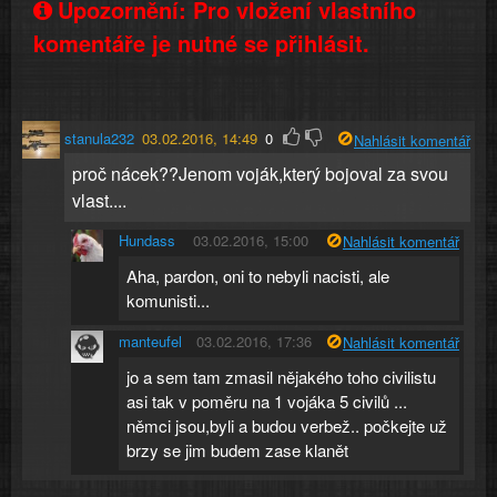
Upozornění: Pro vložení vlastního
komentáře je nutné se přihlásit.
stanula232
03.02.2016, 14:49
0
Nahlásit komentář
proč nácek??Jenom voják,který bojoval za svou
vlast....
Hundass
03.02.2016, 15:00
Nahlásit komentář
Aha, pardon, oni to nebyli nacisti, ale
komunisti...
manteufel
03.02.2016, 17:36
Nahlásit komentář
jo a sem tam zmasil nějakého toho civilistu
asi tak v poměru na 1 vojáka 5 civilů ...
němci jsou,byli a budou verbež.. počkejte už
brzy se jim budem zase klanět