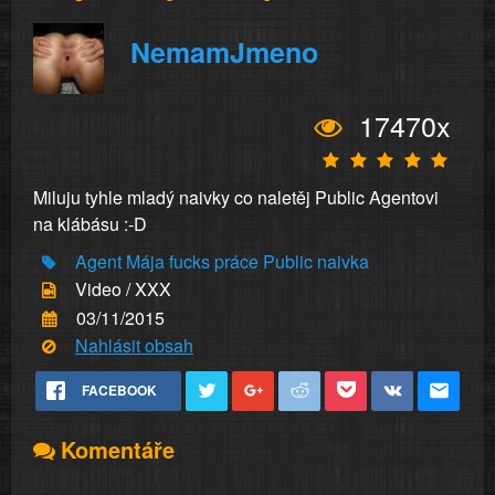
NemamJmeno
17470x
Miluju tyhle mladý naivky co naletěj Public Agentovi
na klábásu :-D
Agent
Mája
fucks
práce
Public
naivka
Video / XXX
03/11/2015
Nahlásit obsah
FACEBOOK
Komentáře