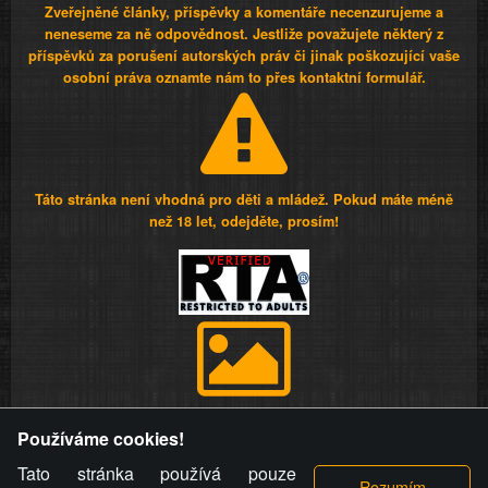
Zveřejněné články, příspěvky a komentáře necenzurujeme a
neneseme za ně odpovědnost. Jestliže považujete některý z
příspěvků za porušení autorských práv či jinak poškozující vaše
osobní práva oznamte nám to přes kontaktní formulář.
Táto stránka není vhodná pro děti a mládež. Pokud máte méně
než 18 let, odejděte, prosím!
Provozovatel stránky si vyhrazuje právo odstranit fotografie,
Používáme cookies!
videa a komentáře. Osoba, které se toto opatření provozovatele
stránky týče, ani osoba, která umístila fotografii nebo video na
Tato stránka používá pouze
stránku, nemůže z důvodu odstranění fotografie, videa nebo