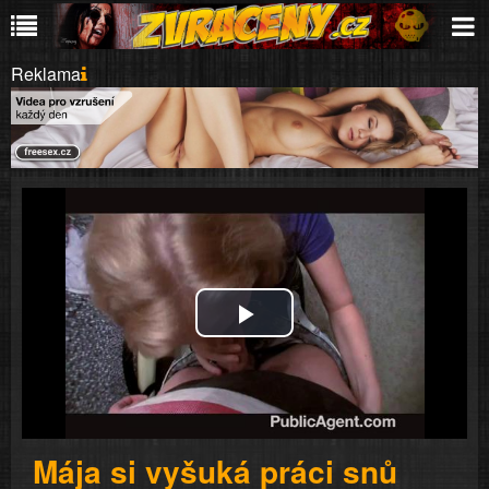
Reklama
Play
Video
Mája si vyšuká práci snů