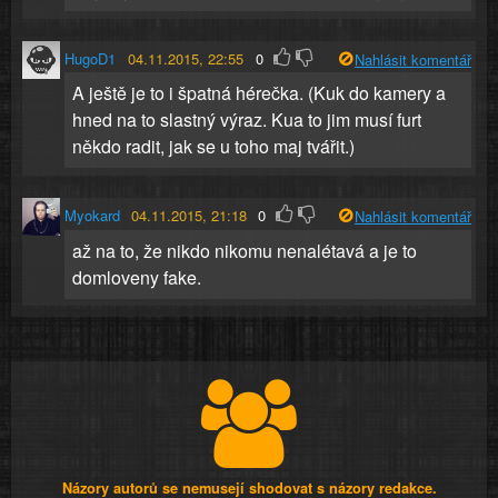
HugoD1
04.11.2015, 22:55
0
Nahlásit komentář
A ještě je to i špatná hérečka. (Kuk do kamery a
hned na to slastný výraz. Kua to jim musí furt
někdo radit, jak se u toho maj tvářit.)
Myokard
04.11.2015, 21:18
0
Nahlásit komentář
až na to, že nikdo nikomu nenalétavá a je to
domloveny fake.
Názory autorů se nemusejí shodovat s názory redakce.