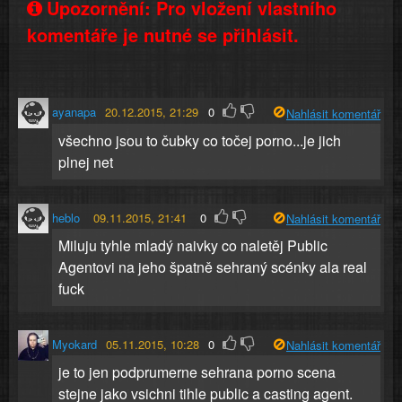
Upozornění: Pro vložení vlastního
komentáře je nutné se přihlásit.
ayanapa
20.12.2015, 21:29
0
Nahlásit komentář
všechno jsou to čubky co točej porno...je jich
plnej net
heblo
09.11.2015, 21:41
0
Nahlásit komentář
Miluju tyhle mladý naivky co naletěj Public
Agentovi na jeho špatně sehraný scénky ala real
fuck
Myokard
05.11.2015, 10:28
0
Nahlásit komentář
je to jen podprumerne sehrana porno scena
stejne jako vsichni tihle public a casting agent.