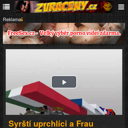
Reklama
Play
Video
Syrští uprchlíci a Frau