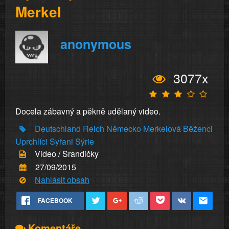
Merkel
anonymous
3077x
Docela zábavný a pěkně udělaný video.
Deutschland
Reich
Německo
Merkelová
Běženci
Uprchlíci
Syřani
Sýrie
Video / Srandičky
27/09/2015
Nahlásit obsah
FACEBOOK
Komentáře