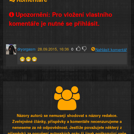
Upozornění: Pro vložení vlastního
komentáře je nutné se přihlásit.
dryorgasm
28.09.2015, 16:36
0
Nahlásit komentář
Názory autorů se nemusejí shodovat s názory redakce.
Zveřejněné články, příspěvky a komentáře necenzurujeme a
neneseme za ně odpovědnost. Jestliže považujete některý z
příspěvků za porušení autorských práv či jinak poškozující vaše