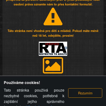
osobní práva oznamte nám to přes kontaktní formulář.
Táto stránka není vhodná pro děti a mládež. Pokud máte méně
než 18 let, odejděte, prosím!
Provozovatel stránky si vyhrazuje právo odstranit fotografie,
Používáme cookies!
videa a komentáře. Osoba, které se toto opatření provozovatele
stránky týče, ani osoba, která umístila fotografii nebo video na
Tato stránka používá pouze
stránku, nemůže z důvodu odstranění fotografie, videa nebo
nezbytné cookies, potřebné k
komentáře pro výše uvedenou okolnost uplatnit vůči
zajištění jejího správného
provozovateli stránky žádný nárok na náhradu škody nebo