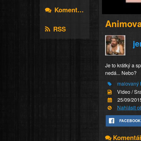
Komentáře
Animova
RSS
je
Je to krátký a s
nedá... Nebo?
malovaný
Video / Sr
25/09/201
Nahlásit 
FACEBOOK
Komentá