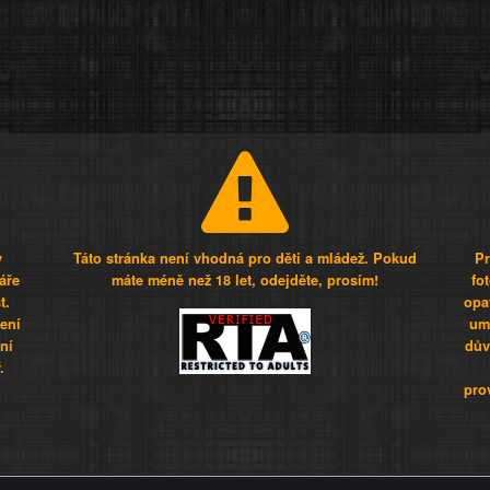
y
Táto stránka není vhodná pro děti a mládež. Pokud
Pr
áře
máte méně než 18 let, odejděte, prosím!
fo
t.
opa
šení
umí
ní
dův
.
pro