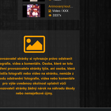
Animovaný koutek vol.1...
Video / XXX
3337x
ovozovatel stránky si vyhrazuje právo odstranit
tografie, videa a komentáře. Osoba, které se toto
tření provozovatele stránky týče, ani osoba, která
stila fotografii nebo video na stránku, nemůže z
odu odstranění fotografie, videa nebo komentáře
pro výše uvedenou okolnost uplatnit vůči
vozovateli stránky žádný nárok na náhradu škody
nebo nemajetkové újmy.