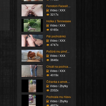
Femdom Facesitting vol...
e
Video / XXX
3217x
Holka z Tennessee
Video / XXX
6165x
Pár pochcánků
Video / XXX
4747x
Počůrá mu pinďoura
Video / XXX
3646x
Chcát na pochcanou hol...
Video / XXX
4019x
Číňanka s amokem
Video / Zbytky
2332x
Pochcala mu hlavu
Video / Zbytky
4823x