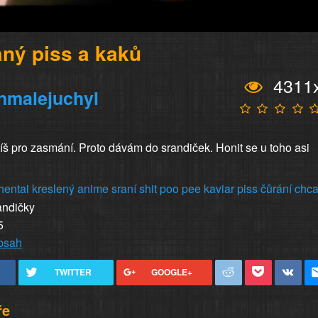
ný piss a kaků
4311
nmalejuchyl
píš pro zasmání. Proto dávám do srandiček. Honit se u toho asi
hentai
kreslený
anime
sraní
shit
poo
pee
kaviar
piss
čůrání
chca
andičky
5
obsah
TWITTER
GOOGLE+
ře