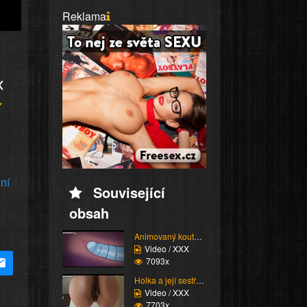
Reklama
x
ní
Související
obsah
Animovaný koutek vol.1...
Video / XXX
7093x
Holka a její sestřih c...
Video / XXX
7703x