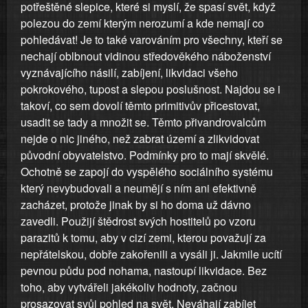
potřeštěné slepice, které si myslí, že spasí svět, když
polezou do zemí kterým nerozumí a kde nemají co
pohledávat! Je to také varováním pro všechny, kteří se
nechají oblbnout vidinou středověkého náboženství
vyznávajícího násilí, zabíjení, likvidaci všeho
pokrokového, tupost a slepou poslušnost. Najdou se i
takoví, co sem dovolí těmto primitivův přicestovat,
usadit se tady a množit se. Těmto přivandrovalcům
nejde o nic jiného, než zabrat území a zlikvidovat
původní obyvatelstvo. Podmínky pro to mají skvělé.
Ochotně se zapojí do vyspělého sociálního systému
který nevybudovali a neumějí s ním ani efektivně
zacházet, protože jinak by si ho doma už dávno
zavedli. Použijí štědrost svých hostitelů po vzoru
parazitů k tomu, aby v cizí zemi, kterou považují za
nepřátelskou, dobře zakořenili a vysáli ji. Jakmile ucítí
pevnou půdu pod nohama, nastoupí likvidace. Bez
toho, aby vytvářeli jakékoliv hodnoty, začnou
prosazovat svůj pohled na svět. Neváhají zabíjet