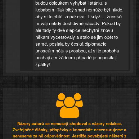
budou obloukem vyhýbat i stánku s
kebabem. Tak blbý snad nemůže být nikdo,
aby si to chtěl zopakovat. I když.... ženské
mívají někdy dost divné nápady. Pokud by
ale tady ty dvě slepice nechytré znovu
někam vycestovaly a stalo se jim opět to
samé, poslala by česká diplomacie
únoscům nótu s prosbou, ať si je proboha
nechají a v žádném případě je neposílají
zpátky!
Názory autorů se nemusejí shodovat s názory redakce.
Zveřejněné články, příspěvky a komentáře necenzurujeme a
neneseme za ně odpovědnost. Jestliže považujete některý z