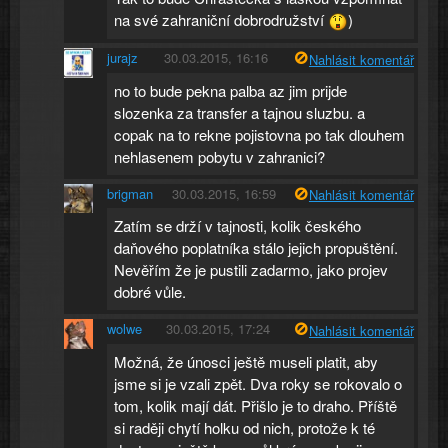
na své zahraniční dobrodružství
)
jurajz
30.03.2015, 16:16
Nahlásit komentář
no to bude pekna palba az jim prijde
slozenka za transfer a tajnou sluzbu. a
copak na to rekne pojistovna po tak dlouhem
nehlasenem pobytu v zahranici?
brigman
30.03.2015, 16:59
Nahlásit komentář
Zatím se drží v tajnosti, kolik českého
daňového poplatníka stálo jejich propuštění.
Nevěřím že je pustili zadarmo, jako projev
dobré vůle.
wolwe
30.03.2015, 17:24
Nahlásit komentář
Možná, že únosci ještě museli platit, aby
jsme si je vzali zpět. Dva roky se rokovalo o
tom, kolik mají dát. Přišlo je to draho. Příště
si raději chytí holku od nich, protože k té