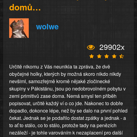
domů…
wolwe
29902x
Určitě nikomu z Vás neunikla ta zpráva, že dvě
obyčejné holky, kterých by možná skoro nikdo nikdy
nevšiml, samozřejmě kromě nějaké zločinecké
skupiny v Pákistánu, jsou po nedobrovolném pobytu v
zemi primitivů zase doma. Nemá smysl ten příběh
popisovat, určitě každý ví o co jde. Nakonec to dobře
dopadlo, dokonce lépe, než by se dalo na první pohled
čekat. Jednak se je podařilo dostat zpátky a jednak - a
to ať to stálo, co to stálo, protože tady na penězích
nezáleží - je tohle varováním k nezaplacení pro další