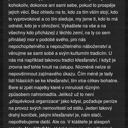
kohokoliv, dokonce ani sami sebe, pokud to prospěje
jejich věci. Bez ohledu na to, kdo za tím vším stojí, kdo
to vyprovokoval a co tím sleduje, my jsme ti, kdo to má
odnést, kdo je v ohrožení. Vykašlete na vše a na
všechny kdo přicházejí z těchto zemí, na ty co sem
přinášejí mor v podobě svého, pro nás
nepochopitelného a nepoužitelného náboženství a
věnujme se sami sobě a svým kulturním tradicím. U
nás má například takovou tradici křesťanství, i když je
zrovna teď tohle hnutí na ústupu. Nicméně nelze si
nepovšimnout zajímavého úkazu. Čím méně je tady
lidí hlásících se ke křesťanství, tím více církev bohatne.
Bere si zpět majetky které v minulosti různým
způsobem nahromadila. Jelikož už to není
„příspěvková organizace“ jako kdysi, požaduje peníze
na provoz svých nemovitostí od státu. Jeden takový
drahý koníček, jakým křesťanství je, nám stačí,
nepotřebujeme další. Ale co. V klášteře je alespoň