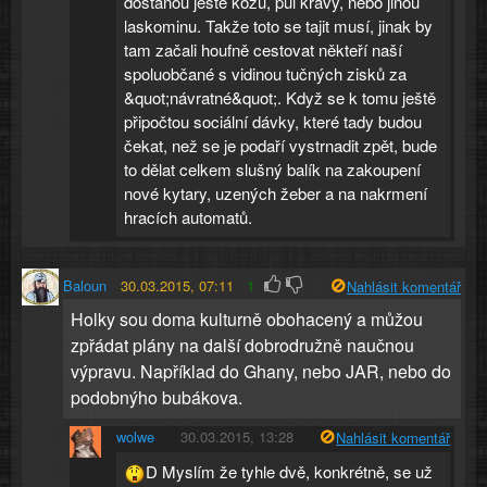
dostanou ještě kozu, půl krávy, nebo jinou
laskominu. Takže toto se tajit musí, jinak by
tam začali houfně cestovat někteří naší
spoluobčané s vidinou tučných zisků za
&quot;návratné&quot;. Když se k tomu ještě
připočtou sociální dávky, které tady budou
čekat, než se je podaří vystrnadit zpět, bude
to dělat celkem slušný balík na zakoupení
nové kytary, uzených žeber a na nakrmení
hracích automatů.
Baloun
30.03.2015, 07:11
1
Nahlásit komentář
Holky sou doma kulturně obohacený a můžou
zpřádat plány na další dobrodružně naučnou
výpravu. Například do Ghany, nebo JAR, nebo do
podobnýho bubákova.
wolwe
30.03.2015, 13:28
Nahlásit komentář
D Myslím že tyhle dvě, konkrétně, se už