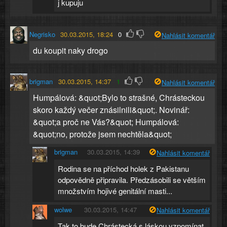
j kupuju
Negrisko
30.03.2015, 18:24
0
Nahlásit komentář
du koupit naky drogo
brigman
30.03.2015, 14:37
1
Nahlásit komentář
Humpálová: &quot;Bylo to strašné, Chrásteckou
skoro každý večer znásilnili&quot;. Novinář:
&quot;a proč ne Vás?&quot; Humpálová:
&quot;no, protože jsem nechtěla&quot;
brigman
30.03.2015, 14:39
Nahlásit komentář
Rodina se na příchod holek z Pakistanu
odpovědně připravila. Předzásobili se větším
množstvím hojivé genitální masti...
wolwe
30.03.2015, 14:47
Nahlásit komentář
Tak to bude Chrástecká s láskou vzpomínat