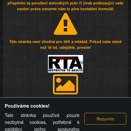
příspěvků za porušení autorských práv či jinak poškozující vaše
osobní práva oznamte nám to přes kontaktní formulář.
Táto stránka není vhodná pro děti a mládež. Pokud máte méně
než 18 let, odejděte, prosím!
Provozovatel stránky si vyhrazuje právo odstranit fotografie,
Používáme cookies!
videa a komentáře. Osoba, které se toto opatření provozovatele
stránky týče, ani osoba, která umístila fotografii nebo video na
Tato stránka používá pouze
stránku, nemůže z důvodu odstranění fotografie, videa nebo
nezbytné cookies, potřebné k
komentáře pro výše uvedenou okolnost uplatnit vůči
zajištění jejího správného
provozovateli stránky žádný nárok na náhradu škody nebo