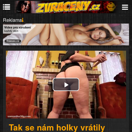
Reklama
Play
Video
Tak se nám holky vrátily