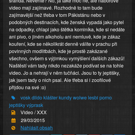
sranda. Nevěříte? No, já také moc ne, ale náborové
video mají zajímavé. Rozhodně to tam bude
zajímavější než třeba v tom Pákistánu nebo v
podobných destinacích, kde ženská vypadá jako pytel
na odpadky, chlapi jako štětka kominíka, kde si nedáte
ani pivo, o jiném alkoholu ani nemluvě, kde je zákaz
kouření, kde se několikrát denně válíte v prachu při
povinných modlitbách, kde je prostě zakázané
všechno, ovšem s výjimkou vymýšlení dalších zákazů!
Naštěstí vám tady nikdo nezakáže podívat se na tohle
video. Jo a nehrají v něm tučňáci. Jsou to ty jeptišky,
jak jsem tady o nich psal. Ale třeba si i zoofilové
přijdou na své :o)
vosk
dildo
klášter
kundy
wolwe
lesbi
porno
jeptišky
výprask
Video / XXX
29/03/2015
Nahlásit obsah