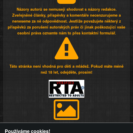
Názory autorů se nemusejí shodovat s názory redakce.
Zveřejněné články, příspěvky a komentáře necenzurujeme a
neneseme za ně odpovědnost. Jestliže považujete některý z
příspěvků za porušení autorských práv či jinak poškozující vaše
osobní práva oznamte nám to přes kontaktní formulář.
Táto stránka není vhodná pro děti a mládež. Pokud máte méně
než 18 let, odejděte, prosím!
Provozovatel stránky si vyhrazuje právo odstranit fotografie,
Používáme cookies!
videa a komentáře. Osoba, které se toto opatření provozovatele