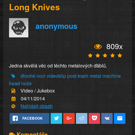
Long Knives
anonymous
809x
Jedna skvělá věc od těchto metalových ďáblů.
dlouhé
noci
videoklip
post-trash
metal
machine
head
nože
Video / Jukebox
04/11/2014
Nahlásit obsah
FACEBOOK
Komentáře