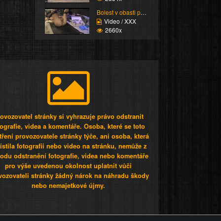
Bolest v obasti péra
Video / XXX
2660x
ovozovatel stránky si vyhrazuje právo odstranit
tografie, videa a komentáře. Osoba, které se toto
tření provozovatele stránky týče, ani osoba, která
stila fotografii nebo video na stránku, nemůže z
odu odstranění fotografie, videa nebo komentáře
pro výše uvedenou okolnost uplatnit vůči
vozovateli stránky žádný nárok na náhradu škody
nebo nemajetkové újmy.