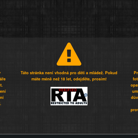
y
Táto stránka není vhodná pro děti a mládež. Pokud
Pr
áře
máte méně než 18 let, odejděte, prosím!
fo
t.
opa
šení
umí
ní
dův
.
pro