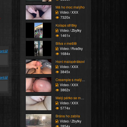
Má ho moc malýho
Video / XXX
e
7320x
Kolaps stříšky
Video / Zbytky
1461x
Bitva v mešitě
Video / Rvačky
entář
1684x
Honí malopérákovi
Video / XXX
3845x
entář
Creampie s malým chuje...
Video / XXX
3862x
Malý pérko se mazlí o ...
Video / XXX
5774x
Brána ho zabila
Video / Zbytky
2854x