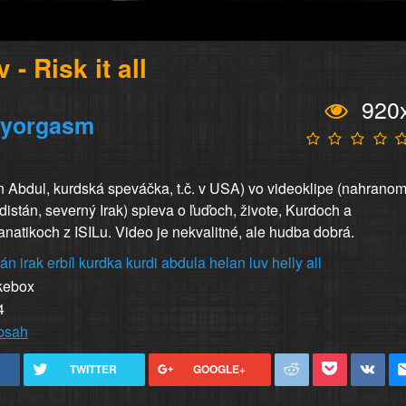
 - Risk it all
920
ryorgasm
n Abdul, kurdská speváčka, t.č. v USA) vo videoklipe (nahranom
distán, severný Irak) spieva o ľuďoch, živote, Kurdoch a
natikoch z ISILu. Video je nekvalitné, ale hudba dobrá.
tán
irak
erbíl
kurdka
kurdi
abdula
helan
luv
helly
all
kebox
4
obsah
TWITTER
GOOGLE+