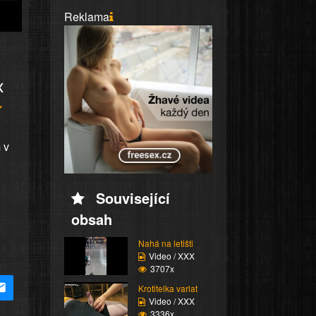
Reklama
x
 v
Související
obsah
Nahá na letišti
Video / XXX
3707x
Krotitelka varlat
Video / XXX
3336x