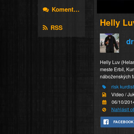
Komentáře
Helly Luv
RSS
d
Helly Luv (Hela
meste Erbíl, Kur
náboženských fa
risk
kurdis
Video / Ju
06/10/201
Nahlásit 
FACEBOOK