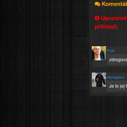
Komentá
Upozorněn
přihlásit.
Pukl
zdrogovan
dryorgasm
Je to jej h