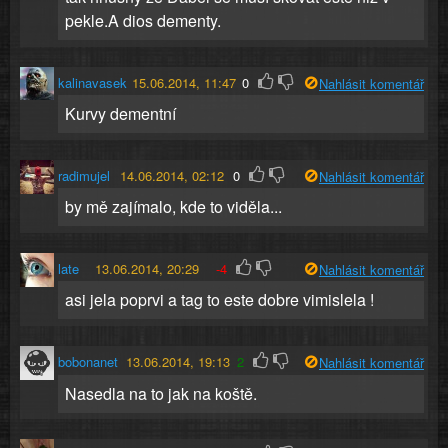
pekle.A dios dementy.
kalinavasek
15.06.2014, 11:47
0
Nahlásit komentář
Kurvy dementní
radimujel
14.06.2014, 02:12
0
Nahlásit komentář
by mě zajímalo, kde to viděla...
late
13.06.2014, 20:29
-4
Nahlásit komentář
asi jela poprvi a tag to este dobre vimislela !
bobonanet
13.06.2014, 19:13
2
Nahlásit komentář
Nasedla na to jak na koště.