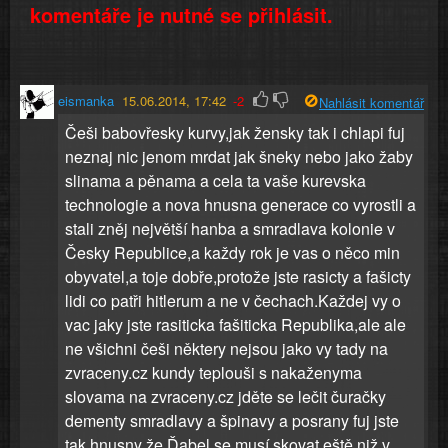
komentáře je nutné se přihlásit.
eismanka
15.06.2014, 17:42
-2
Nahlásit komentář
Češi babovřesky kurvy,jak žensky tak i chlapi fuj
neznaj nic jenom mrdat jak šneky nebo jako žaby
slinama a pěnama a cela ta vaše kurevska
technologie a nova hnusna generace co vyrostli a
stali zněj největší hanba a smradlava kolonie v
Česky Republice,a každy rok je vas o něco min
obyvatel,a toje dobře,protože jste rasicty a fašicty
lidi co patři hitlerum a ne v čechach.Každej vy o
vac jaky jste rasiticka fašiticka Republika,ale ale
ne všichni češi některy nejsou jako vy tady na
zvraceny.cz kundy teplouši s nakaženyma
slovama na zvraceny.cz jděte se lečit čuračky
dementy smradlavy a špinavy a posrany fuj jste
tak hnusny že Ďabel se musí skovat eště niž v