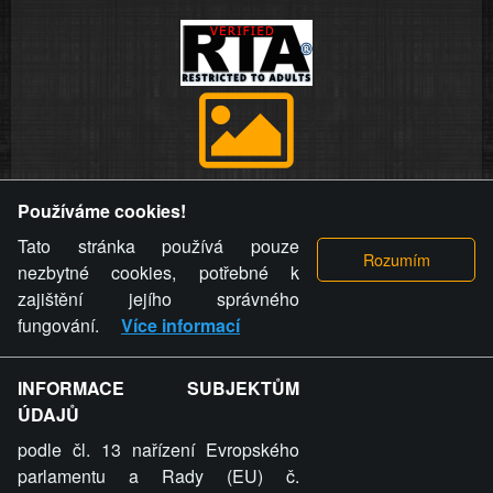
Provozovatel stránky si vyhrazuje právo odstranit fotografie,
Používáme cookies!
videa a komentáře. Osoba, které se toto opatření provozovatele
stránky týče, ani osoba, která umístila fotografii nebo video na
Tato stránka používá pouze
stránku, nemůže z důvodu odstranění fotografie, videa nebo
nezbytné cookies, potřebné k
komentáře pro výše uvedenou okolnost uplatnit vůči
zajištění jejího správného
provozovateli stránky žádný nárok na náhradu škody nebo
fungování.
Více informací
nemajetkové újmy.
INFORMACE SUBJEKTŮM
ZVRÁCENÝ.CZ - Svět není zvrácenej. To jen
ÚDAJŮ
ty lidi...
podle čl. 13 nařízení Evropského
parlamentu a Rady (EU) č.