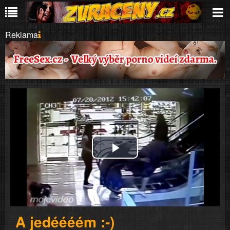
Reklama
Play
Video
A jedéééém :-)