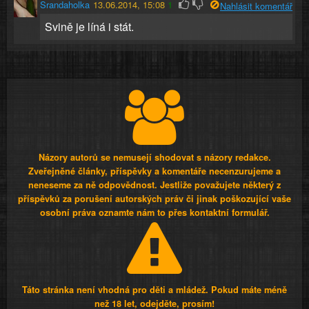
Srandaholka
13.06.2014, 15:08
1
Nahlásit komentář
Svině je líná i stát.
Názory autorů se nemusejí shodovat s názory redakce.
Zveřejněné články, příspěvky a komentáře necenzurujeme a
neneseme za ně odpovědnost. Jestliže považujete některý z
příspěvků za porušení autorských práv či jinak poškozující vaše
osobní práva oznamte nám to přes kontaktní formulář.
Táto stránka není vhodná pro děti a mládež. Pokud máte méně
než 18 let, odejděte, prosím!