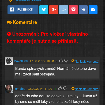
FACEBOOK
Komentáře
Upozornění: Pro vložení vlastního
komentáře je nutné se přihlásit.
Mave0330
17.03.2016, 10:28
0
Nahlásit komentář
Banda špinavých zmrdů! Normálně do toho davu
mají začít pálit ostrejma.
homofob
22.02.2014, 11:00
1
Nahlásit komentář
dobře do toho dou kolegové z ukrajiny.... kurva už
by sme se měli taky vzchpit a začít tady něco