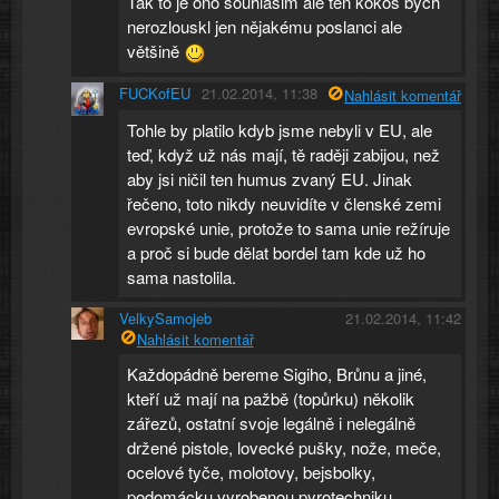
Tak to je ono souhlasim ale ten kokos bych
nerozlouskl jen nějakému poslanci ale
většině
FUCKofEU
21.02.2014, 11:38
Nahlásit komentář
Tohle by platilo kdyb jsme nebyli v EU, ale
teď, když už nás mají, tě raději zabijou, než
aby jsi ničil ten humus zvaný EU. Jinak
řečeno, toto nikdy neuvidíte v členské zemi
evropské unie, protože to sama unie režíruje
a proč si bude dělat bordel tam kde už ho
sama nastolila.
VelkySamojeb
21.02.2014, 11:42
Nahlásit komentář
Každopádně bereme Sigiho, Brůnu a jiné,
kteří už mají na pažbě (topůrku) několik
zářezů, ostatní svoje legálně i nelegálně
držené pistole, lovecké pušky, nože, meče,
ocelové tyče, molotovy, bejsbolky,
podomácku vyrobenou pyrotechniku,