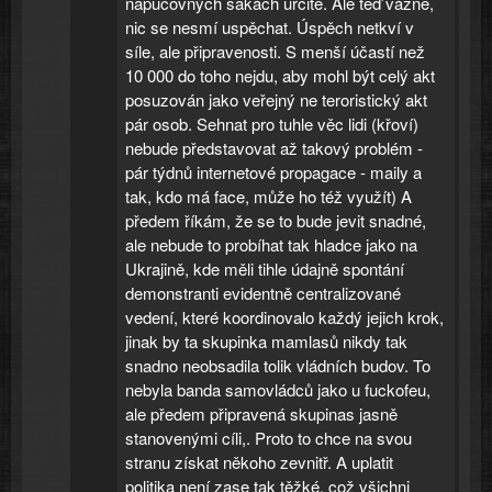
napucovných sakách určitě. Ale teď vážně,
nic se nesmí uspěchat. Úspěch netkví v
síle, ale připravenosti. S menší účastí než
10 000 do toho nejdu, aby mohl být celý akt
posuzován jako veřejný ne teroristický akt
pár osob. Sehnat pro tuhle věc lidi (křoví)
nebude představovat až takový problém -
pár týdnů internetové propagace - maily a
tak, kdo má face, může ho též využít) A
předem říkám, že se to bude jevit snadné,
ale nebude to probíhat tak hladce jako na
Ukrajině, kde měli tihle údajně spontání
demonstranti evidentně centralizované
vedení, které koordinovalo každý jejich krok,
jinak by ta skupinka mamlasů nikdy tak
snadno neobsadila tolik vládních budov. To
nebyla banda samovládců jako u fuckofeu,
ale předem připravená skupinas jasně
stanovenými cíli,. Proto to chce na svou
stranu získat někoho zevnitř. A uplatit
politika není zase tak těžké, což všichni