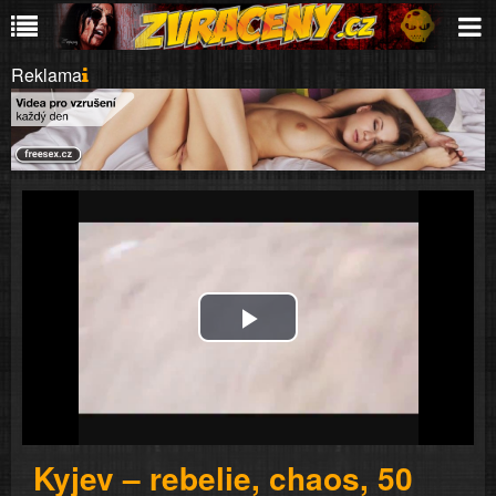
Reklama
Play
Video
Kyjev – rebelie, chaos, 50