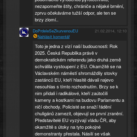
nezapomeňte štíty, chrániče a nějaké brnění,
zprvu očekáváme tužší odpor, ale ten se
brzy zlomí..
DoPrdeleSeZkurvenouEU
21.02.2014, 12:10
Nahlásit komentář
Toto je jedna z vizí naší budoucnosti: Rok
2025. Česká Republika právě v
demokratickém referendu jako druhá země
schválila vystoupení z EU. Okamžitě se na
Václavském náměstí shromáždily stovky
zastánců EU, kteří hlasitě dávali najevo
nesouhlas s tímto rozhodnutím. Brzy se k
nim přidali i radikálové, kteří zaútočili
kameny a kostkami na budovu Parlamentu a
ničí obchody. Policisté se snaží řádění
chuligánů zamezit, objevují se první zranění.
Představitelé EU vyzývají vládu ČR, aby
okamžitě s útoky na tyto pokojné
demonstranty přestala. Násilí se však