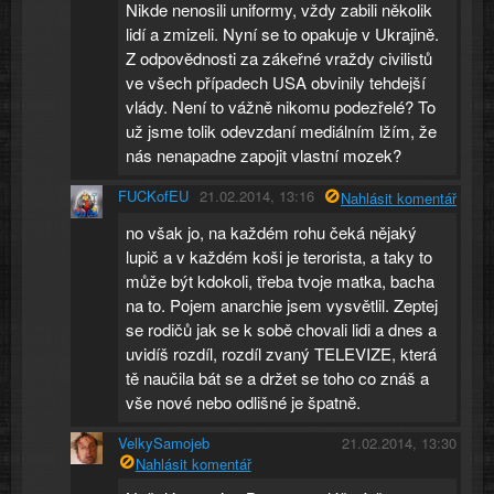
Nikde nenosili uniformy, vždy zabili několik
lidí a zmizeli. Nyní se to opakuje v Ukrajině.
Z odpovědnosti za zákeřné vraždy civilistů
ve všech případech USA obvinily tehdejší
vlády. Není to vážně nikomu podezřelé? To
už jsme tolik odevzdaní mediálním lžím, že
nás nenapadne zapojit vlastní mozek?
FUCKofEU
21.02.2014, 13:16
Nahlásit komentář
no však jo, na každém rohu čeká nějaký
lupič a v každém koši je terorista, a taky to
může být kdokoli, třeba tvoje matka, bacha
na to. Pojem anarchie jsem vysvětlil. Zeptej
se rodičů jak se k sobě chovali lidi a dnes a
uvidíš rozdíl, rozdíl zvaný TELEVIZE, která
tě naučila bát se a držet se toho co znáš a
vše nové nebo odlišné je špatně.
VelkySamojeb
21.02.2014, 13:30
Nahlásit komentář