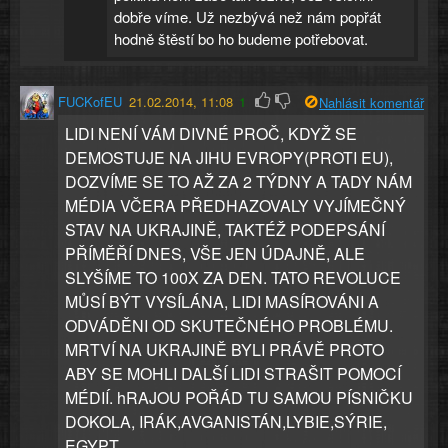
dobře víme. Už nezbývá než nám popřát
hodně štěstí bo ho budeme potřebovat.
FUCKofEU
21.02.2014, 11:08
1
Nahlásit komentář
LIDI NENÍ VÁM DIVNÉ PROČ, KDYŽ SE
DEMOSTUJE NA JIHU EVROPY(PROTI EU),
DOZVÍME SE TO AŽ ZA 2 TÝDNY A TADY NÁM
MÉDIA VČERA PŘEDHAZOVALY VYJÍMEČNÝ
STAV NA UKRAJINĚ, TAKTÉŽ PODEPSÁNÍ
PŘÍMĚŘÍ DNES, VŠE JEN ÚDAJNĚ, ALE
SLYŠÍME TO 100X ZA DEN. TATO REVOLUCE
MŮSÍ BÝT VYSÍLÁNA, LIDI MASÍROVÁNI A
ODVÁDĚNI OD SKUTEČNÉHO PROBLÉMU.
MRTVÍ NA UKRAJINĚ BYLI PRÁVĚ PROTO
ABY SE MOHLI DALŠÍ LIDI STRAŠIT POMOCÍ
MÉDIÍ. hRAJOU POŘÁD TU SAMOU PÍSNIČKU
DOKOLA, IRÁK,AVGANISTÁN,LYBIE,SÝRIE,
EGYPT...