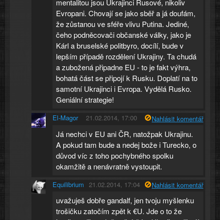
mentalitou jsou Ukrajinci Rusové, nikoliv
Evropani. Chovají se jako sběř a já doufám,
že zůstanou ve sféře vlivu Putina. Jediné,
čeho podněcovači občanské války, jako je
Kárl a bruselské politbyro, docílí, bude v
lepším případě rozdělení Ukrajiny. Ta chudá
a zubožená připadne EU - to je fakt výhra,
bohatá část se připojí k Rusku. Doplatí na to
samotní Ukrajinci i Evropa. Vydělá Rusko.
Geniální strategie!
El-Magor
21.02.2014, 17:00
Nahlásit komentář
Já nechci v EU ani ČR, natožpak Ukrajinu.
A pokud tam bude a nedej bože i Turecko, o
důvod víc z toho pochybného spolku
okamžitě a nenávratně vystoupit.
Equilibrium
21.02.2014, 17:04
Nahlásit komentář
uvažuješ dobře gandalf, jen tvoju myšlenku
trošičku zatočím zpět k €U. Jde o to že