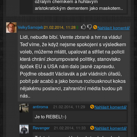
ožralým chemikem a huhlavým
aristokratickým dementem jako maskotem..
VelkySamojeb
21.02.2014, 11:28
3
Nahlásit komentář
Lidi, nebuďte blbí. Vemte zbraně a hrr na vládu!
Teď víme, že když nejsme spokojeni s výsledkem
voleb, můžeme mlátit, upalovat a střílet na policii
která chrání zkorumpované politiky, stanovisko
špiček EU a USA nám dalo jasně zapravdu.
Pojďme obsadit Václavák a pár vládních úřadů,
pobít pár acabů a jako bonus rozlousknout kokos
nějakému poslanci, zahraniční média budou při
nás..
antiroma
21.02.2014, 11:29
Nahlásit komentář
Je to REBEL!:-)
Revenger
21.02.2014, 11:33
Nahlásit komentář