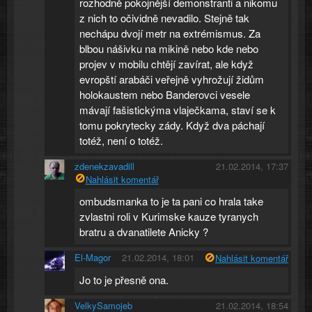
rozhodně pokojnější demonstranti a nikomu
z nich to očividně nevadilo. Stejně tak
nechápu dvojí metr na extrémismus. Za
blbou nášivku na mikině nebo kde nebo
projev v mobilu chtějí zavírat, ale když
evropští arabáči veřejně vyhrožují židům
holokaustem nebo Banderovci vesele
mávají fašistickýma vlaječkama, staví se k
tomu pokrytecky zády. Když dva páchají
totéž, není o totéž.
zdenekzavadill
21.02.2014, 17:37
Nahlásit komentář
ombudsmanka to je ta pani co hrala take
zvlastni roli v Kurimske kauze tyranych
bratru a dvanatilete Anicky ?
El-Magor
21.02.2014, 18:01
Nahlásit komentář
Jo to je přesně ona.
VelkySamojeb
21.02.2014, 18:54