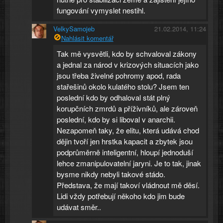
fungování vymyslet nestihl.
VelkySamojeb
21.02.2014, 11:24
Nahlásit komentář
Tak mě vysvětli, kdo by schvaloval zákony
a jednal za národ v krizových situacích jako
jsou třeba živelné pohromy apod, rada
stařešinů okolo kulatého stolu? Jsem ten
poslední kdo by odhaloval stát plný
korupčních zmrdů a příživníků, ale zároveň
poslední, kdo by si liboval v anarchii.
Nezapomeň taky, že elitu, která udává chod
dějin tvoří jen hrstka kapacit a zbytek jsou
podprůměrně inteligentní, hloupí jednoduší
lehce zmanipulovatelní jaryni. Je to tak, jinak
bysme nikdy nebyli takové stádo.
Představa, že mají takoví vládnout mě děsí.
Lidi vždy potřebují někoho kdo jim bude
udávat směr..