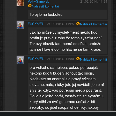
VelkySamojeb
21.02.2014, 11:24
Nahlásit komentář
To bylo na fuckofeu
FUCKofEU
21.02.2014, 11:25
Nahlásit komentář
Jak ho může vymýšlet-měnit někdo kdo
profituje právě z toho že tento systém není.
Takový člověk tam nemá co dělat, protože
tam se hlavně co, no hlavně se tam krade.
FUCKofEU
21.02.2014, 11:30
Nahlásit komentář
pro velkého samojeba, pokud potřebuješ
někoho kdo ti bude vládnout tak budiš.
Nadáváte na anarchi,ale pravý význam
slova neznáte, nidky jste jej neviděli, jen o ní
slyšíte, když vás potřebují média postrašit.
Co je ale ještě horší, zastávate se systému,
který stihl za dvě generace udělat z lidí
žebráky, do jídel nacpal chcemky, jakoby
jeho konec znamenal i váš konec.