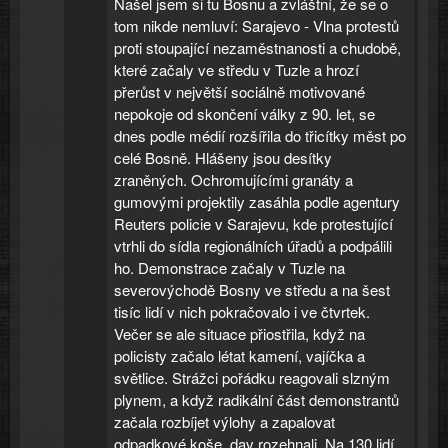
Našel jsem si tu Bosnu a zvláštní, že se o
tom nikde nemluví: Sarajevo - Vlna protestů
proti stoupající nezaměstnanosti a chudobě,
které začaly ve středu v Tuzle a hrozí
přerůst v největší sociálně motivované
nepokoje od skončení války z 90. let, se
dnes podle médií rozšířila do třicítky měst po
celé Bosně. Hlášeny jsou desítky
zraněných. Ochromujícími granáty a
gumovými projektily zasáhla podle agentury
Reuters policie v Sarajevu, kde protestující
vtrhli do sídla regionálních úřadů a podpálili
ho. Demonstrace začaly v Tuzle na
severovýchodě Bosny ve středu a na šest
tisíc lidí v nich pokračovalo i ve čtvrtek.
Večer se ale situace přiostřila, když na
policisty začalo létat kamení, vajíčka a
světlice. Strážci pořádku reagovali slzným
plynem, a když radikální část demonstrantů
začala rozbíjet výlohy a zapalovat
odpadkové koše, dav rozehnali. Na 130 lidí