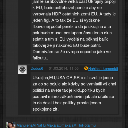
jamile se libovolně velká část Ukrajiny připojí
k EU, bude potřebovat peníze aby se
vyrovnala HDP ostatních zemí EU. A tady je
jeden fígl. A to tak že EU si vytiskne
libovolnej počet peněz a dá je ukrajina a ta
pak bude muset postupem času tento dluh
splatit a tím si EU vydělá na pěknej balík
takovej že jí nakonec EU bude patřit.
Domnívám se že evropa dopadne jako ve
falloutu..
Dodos6
01.03.2014, 11:05
Nahlásit komentář
Ukrajina,EU,USA CR,SR a cli svet je jedno
za co se bojuje ale kdyby se vymlatili všichni
politici na svete tak je klid..politiku bych
postavil mimo zákon!nevim jak ale urcite se
to da delat i bez politiky proste jenom
spokojene zit ..
MahulenaMiNaHulMakalaOmakalaMiHoPotajmu