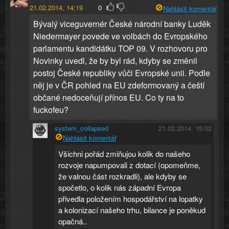
21.02.2014, 14:19
0
Nahlásit komentář
Bývalý viceguvernér České národní banky Luděk
Niedermayer povede ve volbách do Evropského
parlamentu kandidátku TOP 09. V rozhovoru pro
Novinky uvedl, že by byl rád, kdyby se změnil
postoj České republiky vůči Evropské unii. Podle
něj je v ČR pohled na EU zdeformovaný a čeští
občané nedoceňují přínos EU. Co ty na to
fuckofeu?
system_collapsed
21.02.2014, 15:02
Nahlásit komentář
Všichni pořád zmiňujou kolik do našeho
rozvoje napumpovali z dotací (opomeňme,
že valnou část rozkradli), ale kdyby se
spočetlo, o kolik nás západní Evropa
přivedla položením hospodářství na lopatky
a kolonizací našeho trhu, bilance je poněkud
opačná..