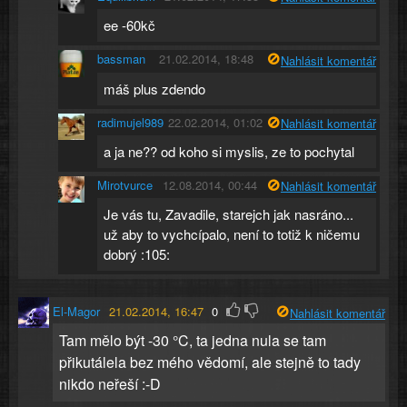
ee -60kč
bassman
21.02.2014, 18:48
Nahlásit komentář
máš plus zdendo
radimujel989
22.02.2014, 01:02
Nahlásit komentář
a ja ne?? od koho si myslis, ze to pochytal
Mirotvurce
12.08.2014, 00:44
Nahlásit komentář
Je vás tu, Zavadile, starejch jak nasráno...
už aby to vychcípalo, není to totiž k ničemu
dobrý :105:
El-Magor
21.02.2014, 16:47
0
Nahlásit komentář
Tam mělo být -30 °C, ta jedna nula se tam
přikutálela bez mého vědomí, ale stejně to tady
nikdo neřeší :-D