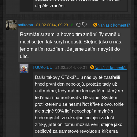
utrpělo zranění.
antiroma
21.02.2014, 09:23
2
Nahlásit komentář
Rozmlátí si zemi a hovno tím změní. Ty svině u
moci se jen tak koryt nepustí. Stejné jako u nás,
jenom s tím rozdílem, že jsme zatím nevyšli do
ulic.
FUCKofEU
21.02.2014, 09:31
Nahlásit komentář
Další takový ČTčkář... u nás by tě zastřelili
hned první den nepokojů, protože tady už
unii máme, tedy máme ten systém, který se
teď snaží namontovat v Ukrajině, Systém,
proti kterému se nesmí říct křivé slovo. tohle
ale stejně 90% lidí nepochopí a mylně si
bude myslet, že ukrajinci bojujou za leší
zítřky, jistě oni tomu možná věří, stejně jako
debilové za sametové revoluce s klíčema