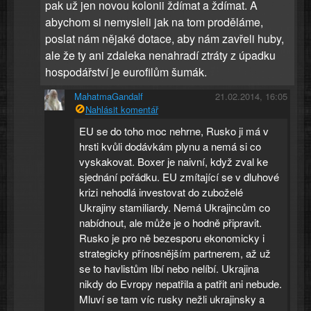
pak už jen novou kolonii ždímat a ždímat. A
abychom si nemysleli jak na tom proděláme,
poslat nám nějaké dotace, aby nám zavřeli huby,
ale že ty ani zdaleka nenahradí ztráty z úpadku
hospodářství je eurofilům šumák.
MahatmaGandalf
21.02.2014, 16:05
Nahlásit komentář
EU se do toho moc nehrne, Rusko ji má v
hrsti kvůli dodávkám plynu a nemá si co
vyskakovat. Boxer je naivní, když zval ke
sjednání pořádku. EU zmítající se v dluhové
krizi nehodlá investovat do zuboželé
Ukrajiny stamiliardy. Nemá Ukrajincům co
nabídnout, ale může je o hodně připravit.
Rusko je pro ně bezesporu ekonomicky i
strategicky přínosnějším partnerem, až už
se to havlistům líbí nebo nelíbí. Ukrajina
nikdy do Evropy nepatřila a patřit ani nebude.
Mluví se tam víc rusky nežli ukrajinsky a