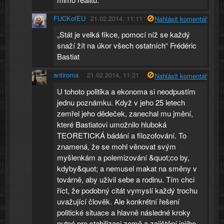
FUCKofEU
21.02.2014, 11:11
Nahlásit komentář
„Stát je velká fikce, pomocí níž se každý
snaží žít na úkor všech ostatních“ Frédéric
Bastiat
antiroma
21.02.2014, 11:21
Nahlásit komentář
U tohoto politika a ekonoma si neodpustím
jednu poznámku. Když v jeho 25 letech
zemřel jeho dědeček, zanechal mu jmění,
které Bastiatovi umožnilo hluboká
TEORETICKÁ bádání a filozofování. To
znamená, že se mohl věnovat svým
myšlenkám a polemizování &quot;co by,
kdyby&quot; a nemusel makat na směny v
továrně, aby uživil sebe a rodinu. Tím chci
říct, že podobný citát vymyslí každý trochu
uvažující člověk. Ale konkrétní řešení
politické situace a hlavně následné kroky
nutné pro stabilizaci země a zajištění jejího