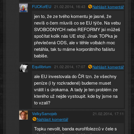
FUCKofEU
21.02.2014, 16:43
Nahlásit komentář
jen to, že ze tvého komentu je jasné, že
nevíš o čem mluvíš co se EU týče. Na vebu
SVOBODNYCH nebo REFORMY jsi můžeš
spočítat kolik nás UE stojí. Jinak TOPka je
převlečená ODS, ale v těhle volbách moc
netáhla, tak tu máme korporátního fašistu
babiše.
Equilibrium
21.02.2014, 17:07
Nahlásit komentář
ale EU investovala do ČR tzn. že všechny
peníze (i ty rozkradené) budeme muset
vrátit i s úrokama. A tady je ten problém ze
kterého už nejde vystoupit. kde by jsme na
to vzali?
VelkySamojeb
21.02.2014, 17:11
Nahlásit komentář
Topku nevolit, banda eurořiťolezců v čele s