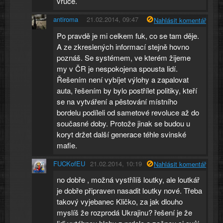
vruce.
antiroma
21.02.2014, 09:47
Nahlásit komentář
Po pravdě je mi celkem fuk, co se tam děje.
A ze zkreslených informací stejně hovno
poznáš. Se systémem, ve kterém žijeme
my v ČR je nespokojena spousta lidí.
Řešením není vybíjet výlohy a zapalovat
auta, řešením by bylo postřílet politiky, kteří
se na vytváření a pěstování místního
bordelu podíleli od sametové revoluce až do
současné doby. Protože jinak se budou u
koryt držet další generace téhle svinské
mafie.
FUCKofEU
21.02.2014, 10:19
Nahlásit komentář
no dobře , možná vystřílíš loutky, ale loutkář
je dobře připraven nasadit loutky nové. Třeba
takový vyjebanec Kličko, za jak dlouho
myslíš že rozprodá Ukrajinu? řešení je že