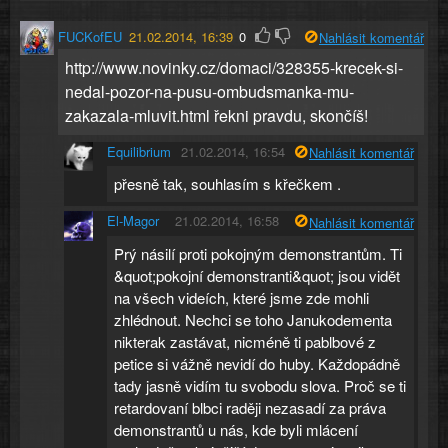
FUCKofEU
21.02.2014, 16:39
0
Nahlásit komentář
http://www.novinky.cz/domaci/328355-krecek-si-
nedal-pozor-na-pusu-ombudsmanka-mu-
zakazala-mluvit.html řekni pravdu, skončíš!
Equilibrium
21.02.2014, 16:54
Nahlásit komentář
přesně tak, souhlasím s křečkem .
El-Magor
21.02.2014, 16:58
Nahlásit komentář
Prý násilí proti pokojným demonstrantům. Ti
&quot;pokojní demonstranti&quot; jsou vidět
na všech videích, které jsme zde mohli
zhlédnout. Nechci se toho Janukodementa
nikterak zastávat, nicméně ti pablbové z
petice si vážně nevidí do huby. Každopádně
tady jasně vidím tu svobodu slova. Proč se ti
retardovaní blbci raději nezasadí za práva
demonstrantů u nás, kde byli mlácení