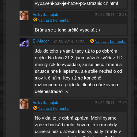
vybaveni-pak-je-hazel-po-straznicich.html
VelkySamojeb
21.02.2014, 12:28
Nahlásit komentář
Brůna se z toho určitě vyseká ;-)
El-Magor
21.02.2014, 17:03
Nahlásit komentář
Jdu do toho s vámi, tady už to po dobrém
nejde. Na toho 21.3. jsem vážně zvědav. Už
minulý rok to vypadalo, že se něco změní a
situace hne k lepšímu, ale stále nepřešlo od
slov k činům. Kdy už se konečně
rozhoupeme a přijde ta dlouho očekávaná
defenestrace? :-/
VelkySamojeb
21.02.2014, 17:40
Nahlásit komentář
No vida, to je dobrá zpráva. Mohli bysme
zpoza barikád metat hovna, to je mnohdy
účinejší než dlažební kostky, na ty zmrdy v