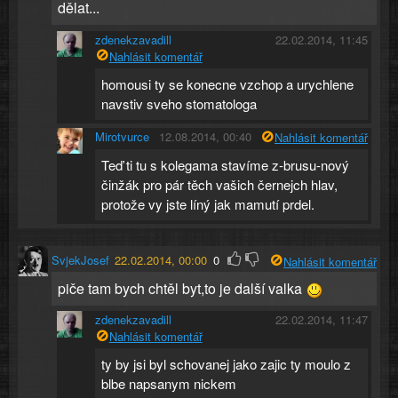
dělat...
zdenekzavadill
22.02.2014, 11:45
Nahlásit komentář
homousi ty se konecne vzchop a urychlene
navstiv sveho stomatologa
Mirotvurce
12.08.2014, 00:40
Nahlásit komentář
Teď ti tu s kolegama stavíme z-brusu-nový
činžák pro pár těch vašich černejch hlav,
protože vy jste líný jak mamutí prdel.
SvjekJosef
22.02.2014, 00:00
0
Nahlásit komentář
piče tam bych chtěl byt,to je další valka
zdenekzavadill
22.02.2014, 11:47
Nahlásit komentář
ty by jsi byl schovanej jako zajic ty moulo z
blbe napsanym nickem