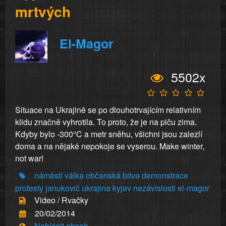
mrtvých
El-Magor
5502x
Situace na Ukrajině se po dlouhotrvajícím relativním
klidu značně vyhrotila. To proto, že je na piču zima.
Kdyby bylo -300°C a metr sněhu, všichni jsou zalezlí
doma a na nějaké nepokoje se vyserou. Make winter,
not war!
náměstí
válka
občanská
bitva
demonstrace
protesty
janukovič
ukrajina
kyjev
nezávislosti
el-magor
Video / Rvačky
20/02/2014
Nahlásit obsah