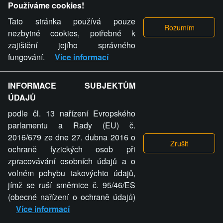
Používáme cookies!
antiroma
21.02.2014, 11:34
Nahlásit komentář
Tato stránka používá pouze
fuckofeu: pochop, že lidi jsou hloupé stádo,
nezbytné cookies, potřebné k
které potřebuje vést. Nemůžeš nastolit
zajištění jejího správného
anarchii-chaos tím, že si budeš myslet, že si
fungování.
Více informací
lidi můžou sami vládnout. To prostě nejde,
dopadlo by to stejně špatně jako teď, když
nám vládnou gauneři.
INFORMACE SUBJEKTŮM
ÚDAJŮ
antiroma
21.02.2014, 11:36
Nahlásit komentář
podle čl. 13 nařízení Evropského
Ať to beru z jaké strany chcu, jediné řešení
parlamentu a Rady (EU) č.
je vystřílet kurvy u koryt a celé jejich famílie
2016/679 ze dne 27. dubna 2016 o
do pátého kolene.
ochraně fyzických osob při
Revenger
21.02.2014, 11:41
Nahlásit komentář
zpracovávání osobních údajů a o
volném pohybu takovýchto údajů,
Jde to aby si každej vládl jednotlivě ale to
jímž se ruší směrnice č. 95/46/ES
brzo zkončíme a nebo se vždy najde nějakej
zmetek co bude chtít vládu zas jen pro sebe
(obecné nařízení o ochraně údajů)
Více informací
FUCKofEU
21.02.2014, 11:42
Nahlásit komentář