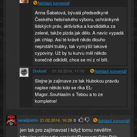
Nahlásit komentář
Anna Šabatová, bývalá předsedkyně
Českého helsinského výboru, ochránkyně
lidských práv, aktivistka a kandidátka za
zelené, takže pizda jak dělo. A navíc vypadá
jak chlap. Asi té krávě nikdo dlouho
neprotáhl trubky, tak vymýšlí takové
cypoviny. Už by tu kurvu měl někdo
konečně odklidit, chce se mi z ní blít.
Dodos6
01.03.2014, 11:10
Nahlásit komentář
Stejne je zajimave ze tak hlubokou pravdu
napise někdo kdo se rika EL-
Magor..Souhlasim s Tebou a to ze
kompletne!
neradplatim
21.02.2014, 16:28
0
Nahlásit komentář
jen tak pro zajímavost i když tomu nevěřím