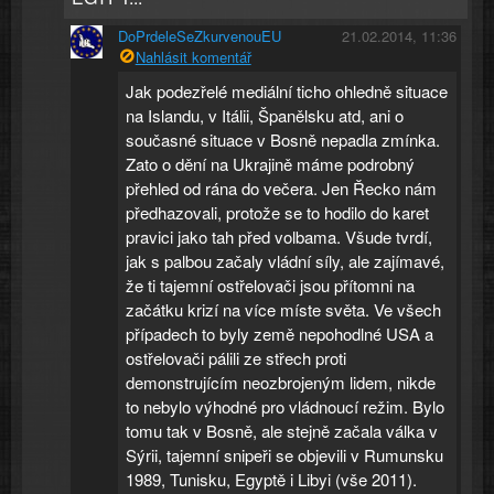
DoPrdeleSeZkurvenouEU
21.02.2014, 11:36
Nahlásit komentář
Jak podezřelé mediální ticho ohledně situace
na Islandu, v Itálii, Španělsku atd, ani o
současné situace v Bosně nepadla zmínka.
Zato o dění na Ukrajině máme podrobný
přehled od rána do večera. Jen Řecko nám
předhazovali, protože se to hodilo do karet
pravici jako tah před volbama. Všude tvrdí,
jak s palbou začaly vládní síly, ale zajímavé,
že ti tajemní ostřelovači jsou přítomni na
začátku krizí na více míste světa. Ve všech
případech to byly země nepohodlné USA a
ostřelovači pálili ze střech proti
demonstrujícím neozbrojeným lidem, nikde
to nebylo výhodné pro vládnoucí režim. Bylo
tomu tak v Bosně, ale stejně začala válka v
Sýrii, tajemní snipeři se objevili v Rumunsku
1989, Tunisku, Egyptě i Libyi (vše 2011).