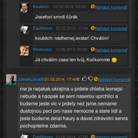
Koubitch
22.02.2014, 22:54
Nahlásit komentář
Josefovi smrdí čůrák
Equilibrium
23.02.2014, 11:24
Nahlásit komentář
koubitch: nádhernej avatar! Chválím!
Mirotvurce
12.08.2014, 00:42
Nahlásit komentář
Já chválím zase ten tvůj, Kočkomrde
zdenekzavadill
21.02.2014, 17:40
0
Nahlásit komentář
me je nejakak ukrajina u prdele chleba levnejsi
nebude a naopak se sem naserou uprchlici a
budeme jeste vic v prdely nez jsme.nemame
dustojnou peci pro nase nemocne a stare lidi a
jeste budeme delat haury a davat zdravotni servis
pochopitelne zdarma.
Equilibrium
21.02.2014, 17:55
Nahlásit komentář