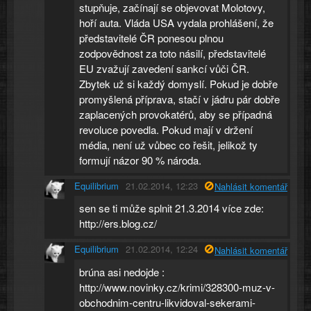
stupňuje, začínají se objevovat Molotovy,
hoří auta. Vláda USA vydala prohlášení, že
představitelé ČR ponesou plnou
zodpovědnost za toto násilí, představitelé
EU zvažují zavedení sankcí vůči ČR.
Zbytek už si každý domyslí. Pokud je dobře
promyšlená příprava, stačí v jádru pár dobře
zaplacených provokatérů, aby se případná
revoluce povedla. Pokud mají v držení
média, není už vůbec co řešit, jelikož ty
formují názor 90 % národa.
Equilibrium
21.02.2014, 12:23
Nahlásit komentář
sen se ti může splnit 21.3.2014 více zde:
http://ers.blog.cz/
Equilibrium
21.02.2014, 12:24
Nahlásit komentář
brúna asi nedojde :
http://www.novinky.cz/krimi/328300-muz-v-
obchodnim-centru-likvidoval-sekerami-