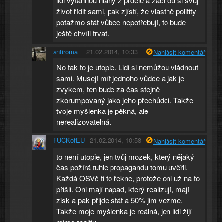
lidi vytáhnou hlahy z prdele a začnou si svůj
život řídit sami, pak zjístí, že vlastně politity
potažmo stát vůbec nepotřebují, to bude
ještě chvíli trvat.
antiroma
21.02.2014, 10:33
Nahlásit komentář
No tak to je utopie. Lidi si nemůžou vládnout
sami. Musejí mít jednoho vůdce a jak je
zvykem, ten bude za čas stejně
zkorumpovaný jako jeho přechůdci. Takže
tvoje myšlenka je pěkná, ale
nerealizovatelná.
FUCKofEU
21.02.2014, 10:58
Nahlásit komentář
to není utopie, jen tvůj mozek, který nějaký
čas požírá tuhle propagandu tomu uvěřil.
Každá OSVč ti to řekne, protože oni už na to
přišli. Oni mají nápad, který realizují, mají
zisk a pak přijde stát a 50% jim vezme.
Takže moje myšlenka je reálná, jen lidi žijí
mimo realitu.