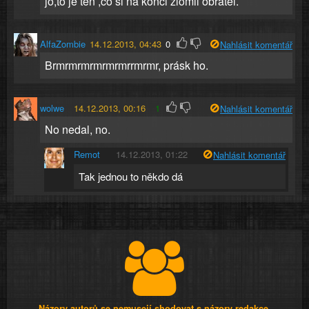
jo,to je ten ,co si na konci zlomil obratel.
AlfaZombie
14.12.2013, 04:43
0
Nahlásit komentář
Brmrmrmrmrmrmrrmrmr, prásk ho.
wolwe
14.12.2013, 00:16
1
Nahlásit komentář
No nedal, no.
Remot
14.12.2013, 01:22
Nahlásit komentář
Tak jednou to někdo dá
Názory autorů se nemusejí shodovat s názory redakce.