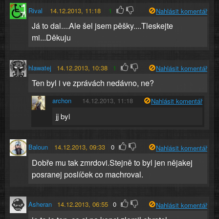
Rival
14.12.2013, 11:18
1
Nahlásit komentář
Já to dal....Ale šel jsem pěšky....Tleskejte
mi...Děkuju
hlawatej
14.12.2013, 10:38
1
Nahlásit komentář
Ten byl i ve zprávách nedávno, ne?
archon
14.12.2013, 11:18
Nahlásit komentář
jj byl
Baloun
14.12.2013, 09:33
0
Nahlásit komentář
Dobře mu tak zmrdovi.Stejně to byl jen nějakej
posranej poslíček co machroval.
Asheran
14.12.2013, 06:55
0
Nahlásit komentář