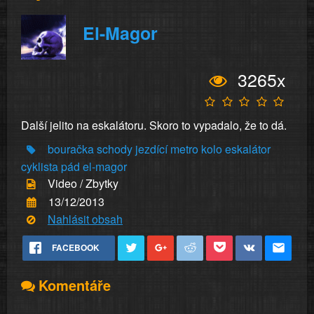
El-Magor
3265x
Další jelito na eskalátoru. Skoro to vypadalo, že to dá.
bouračka
schody
jezdící
metro
kolo
eskalátor
cyklista
pád
el-magor
Video / Zbytky
13/12/2013
Nahlásit obsah
FACEBOOK
Komentáře