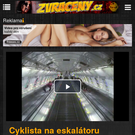
Reklama
Play
Video
Cyklista na eskalátoru