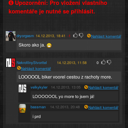
Upozornění: Pro vložení vlastního
komentáře je nutné se přihlásit.
dryorgasm
14.12.2013, 18:41
-1
Nahlásit komentář
Skoro ako ja.
NekrofilnyStvoritel
14.12.2013, 11:58
0
Nahlásit komentář
LOOOOOL biker voorel cestou z rachoty more.
velkykyler
14.12.2013, 13:05
Nahlásit komentář
LOOOOOOL yo more to jsem já!
bassman
14.12.2013, 20:48
Nahlásit komentář
i prd