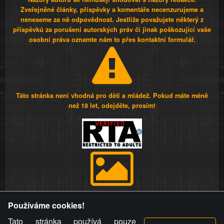
Zveřejněné články, příspěvky a komentáře necenzurujeme a
neneseme za ně odpovědnost. Jestliže považujete některý z
příspěvků za porušení autorských práv či jinak poškozující vaše
osobní práva oznamte nám to přes kontaktní formulář.
Táto stránka není vhodná pro děti a mládež. Pokud máte méně
než 18 let, odejděte, prosím!
Provozovatel stránky si vyhrazuje právo odstranit fotografie,
Používáme cookies!
videa a komentáře. Osoba, které se toto opatření provozovatele
stránky týče, ani osoba, která umístila fotografii nebo video na
Tato stránka používá pouze