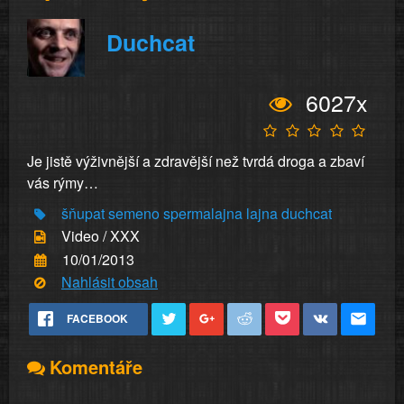
Duchcat
6027x
Je jistě výživnější a zdravější než tvrdá droga a zbaví
vás rýmy…
šňupat
semeno
spermalajna
lajna
duchcat
Video / XXX
10/01/2013
Nahlásit obsah
FACEBOOK
Komentáře