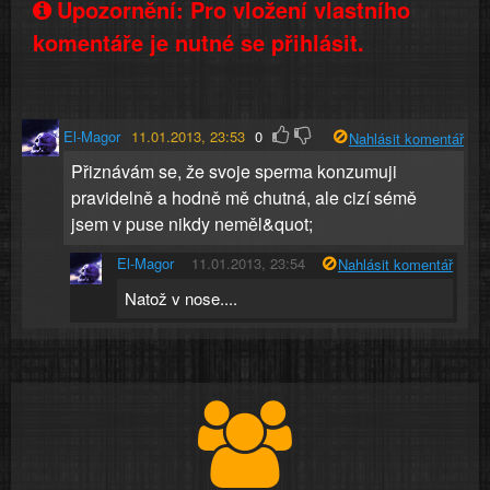
Upozornění: Pro vložení vlastního
komentáře je nutné se přihlásit.
El-Magor
11.01.2013, 23:53
0
Nahlásit komentář
Přiznávám se, že svoje sperma konzumuji
pravidelně a hodně mě chutná, ale cizí sémě
jsem v puse nikdy neměl&quot;
El-Magor
11.01.2013, 23:54
Nahlásit komentář
Natož v nose....