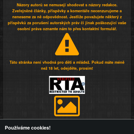
Názory autorů se nemusejí shodovat s názory redakce.
Zveřejněné články, příspěvky a komentáře necenzurujeme a
neneseme za ně odpovědnost. Jestliže považujete některý z
příspěvků za porušení autorských práv či jinak poškozující vaše
osobní práva oznamte nám to přes kontaktní formulář.
Táto stránka není vhodná pro děti a mládež. Pokud máte méně
než 18 let, odejděte, prosím!
Provozovatel stránky si vyhrazuje právo odstranit fotografie,
Používáme cookies!
videa a komentáře. Osoba, které se toto opatření provozovatele