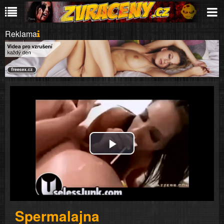
Reklama
Play
Video
Spermalajna