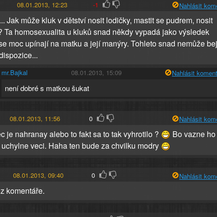
08.01.2013, 12:23
-1
Nahlásit kom
. Jak může kluk v dětství nosit lodičky, mastit se pudrem, nosit
 Ta homosexualita u kluků snad někdy vypadá jako výsledek
 se moc upínají na matku a její manýry. Tohleto snad nemůže bej
dispozice...
mr.Bajkal
08.01.2013, 15:09
Nahlásit koment
není dobré s matkou šukat
08.01.2013, 11:56
0
Nahlásit kom
 je nahranay alebo to fakt sa to tak vyhrotilo ?
Bo vazne ho
 uchylne veci. Haha ten bude za chvilku modry
08.01.2013, 09:40
0
Nahlásit kom
z komentáře.