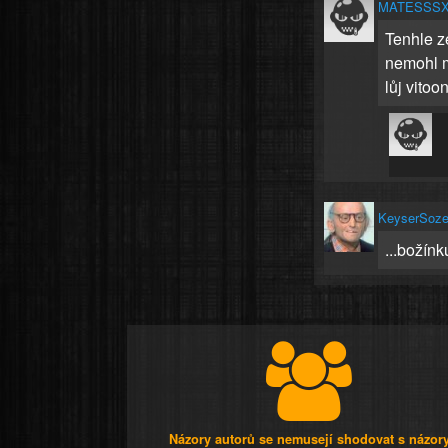
MATESSS
Tenhle z
nemohl m
lůj vitoo
KeyserSoz
...božínk
Názory autorů se nemusejí shodovat s názor