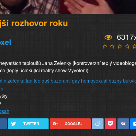
jší rozhovor roku
6317
xel
ejvetších teploušů Jana Zelenky (kontroverzní teplý videobloge
e (teplý účinkujicí reality show Vyvolení).
tin
zelenka
jan
teplouš
buzeranti
gay
homosexuál
buzny
bukvi
ob
ytky
3
obsah
TWITTER
GOOGLE+