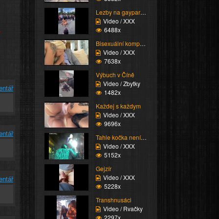
Lezby na gayparade
Video / XXX
e
6488x
Bisexuální kompilace
Video / XXX
7638x
Výbuch v Číně
Video / Zbytky
entář
1482x
Každej s každym
Video / XXX
9696x
entář
Tahle kočka není vůbec...
Video / XXX
5152x
Gejzír
Video / XXX
entář
5228x
Transhnusáci
Video / Rvačky
2297x