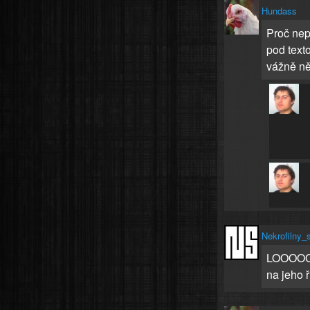
Hundass
Proč nep
pod texto
vážně ně
Nekrofilny_
LOOOOOO
na jeho ř