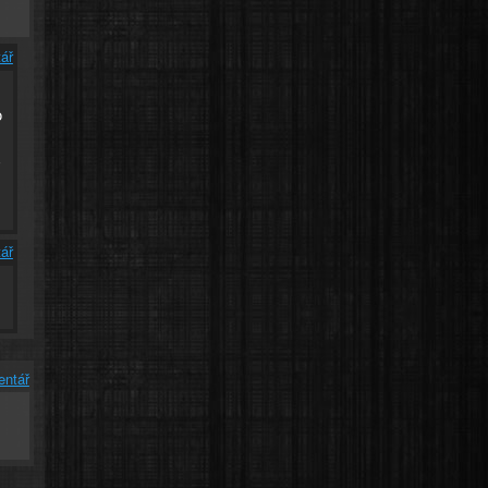
ář
o
O
ář
entář