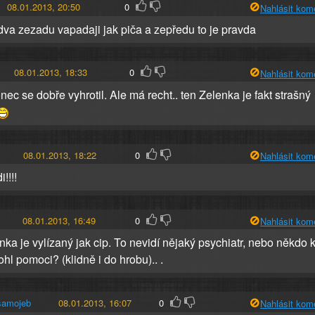
08.01.2013, 20:50
0
Nahlásit kom
 dva zezadu vapadaji jak piča a zepředu to je pravda
08.01.2013, 18:33
0
Nahlásit kom
onec se dobře vyhrotil. Ale má recht.. ten Zelenka je fakt strašný
08.01.2013, 18:22
0
Nahlásit kom
!!!!
08.01.2013, 16:49
0
Nahlásit kom
nka je vylízaný jak cip. To nevidí nějaký psychiatr, nebo někdo 
hl pomoci? (klidně i do hrobu).. .
samojeb
08.01.2013, 16:07
0
Nahlásit kom