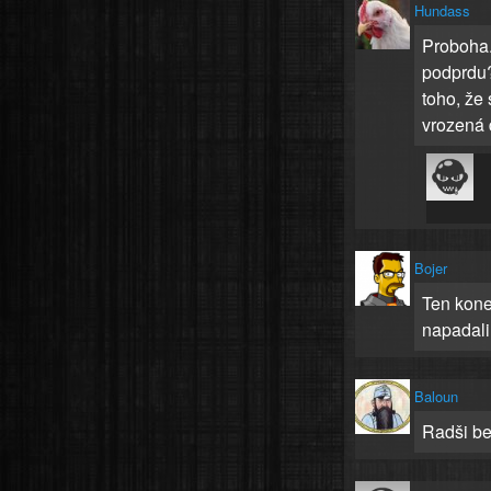
Hundass
Proboha..
podprdu?
toho, že
vrozená 
Bojer
Ten konec
napadali
Baloun
Radši be