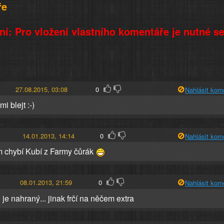
ře
í: Pro vložení vlastního komentáře je nutné s
27.08.2015, 03:08
0
Nahlásit kom
i blejt :-)
14.01.2013, 14:14
0
Nahlásit kom
m chybí Kubí z Farmy čůrák
08.01.2013, 21:59
0
Nahlásit kom
 je nahraný... jinak frčí na něčem extra