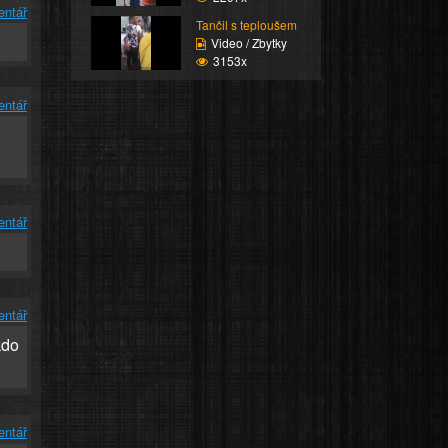
entář
Tančil s teploušem
Video / Zbytky
3153x
entář
entář
entář
kdo
entář