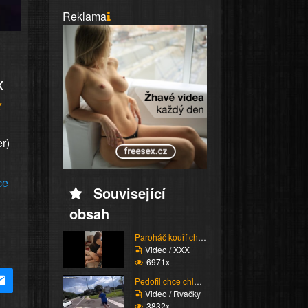
Reklama
x
r)
ce
Související
obsah
Paroháč kouří chlapa
Video / XXX
6971x
Pedofil chce chlapečka
Video / Rvačky
3832x