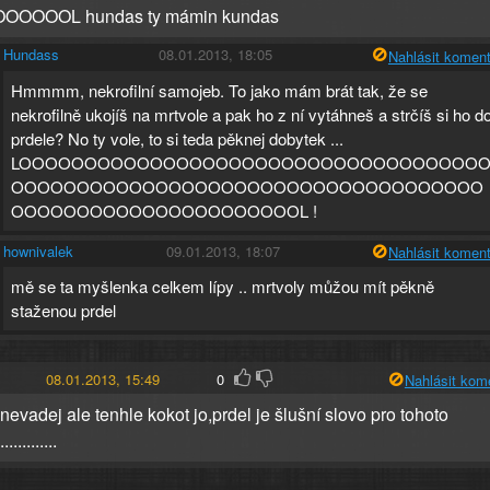
OOOOOL hundas ty mámin kundas
Hundass
08.01.2013, 18:05
Nahlásit koment
Hmmmm, nekrofilní samojeb. To jako mám brát tak, že se
nekrofilně ukojíš na mrtvole a pak ho z ní vytáhneš a strčíš si ho d
prdele? No ty vole, to si teda pěknej dobytek ...
LOOOOOOOOOOOOOOOOOOOOOOOOOOOOOOOOOOO
OOOOOOOOOOOOOOOOOOOOOOOOOOOOOOOOOOOO
OOOOOOOOOOOOOOOOOOOOOOL !
hownivalek
09.01.2013, 18:07
Nahlásit koment
mě se ta myšlenka celkem lípy .. mrtvoly můžou mít pěkně
staženou prdel
08.01.2013, 15:49
0
Nahlásit kom
nevadej ale tenhle kokot jo,prdel je šlušní slovo pro tohoto
...........