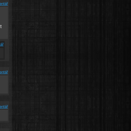
entář
t
ář
entář
entář