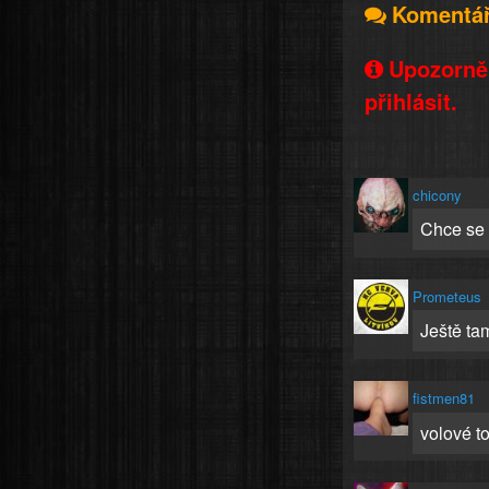
Komentá
Upozorněn
přihlásit.
chicony
Chce se m
Prometeus
Ještě ta
fistmen81
volové to