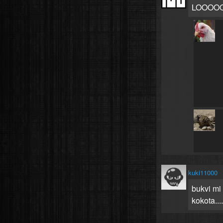
LOOOOO
kuki11000
bukvi mi 
kokota......