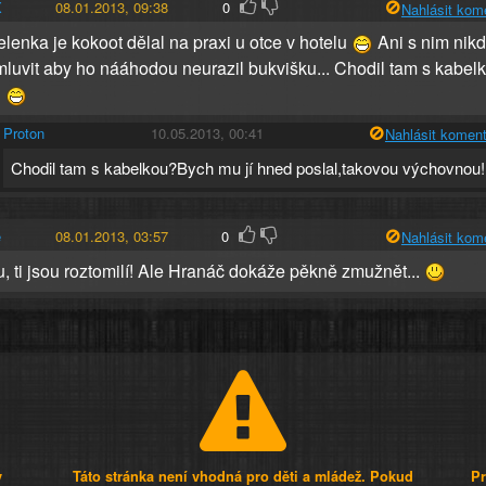
X
08.01.2013, 09:38
0
Nahlásit kom
elenka je kokoot dělal na praxi u otce v hotelu
Ani s nim nik
luvit aby ho nááhodou neurazil bukvišku... Chodil tam s kabel
n
Proton
10.05.2013, 00:41
Nahlásit koment
Chodil tam s kabelkou?Bych mu jí hned poslal,takovou výchovnou!
e
08.01.2013, 03:57
0
Nahlásit kom
u, ti jsou roztomilí! Ale Hranáč dokáže pěkně zmužnět...
y
Táto stránka není vhodná pro děti a mládež. Pokud
Pr