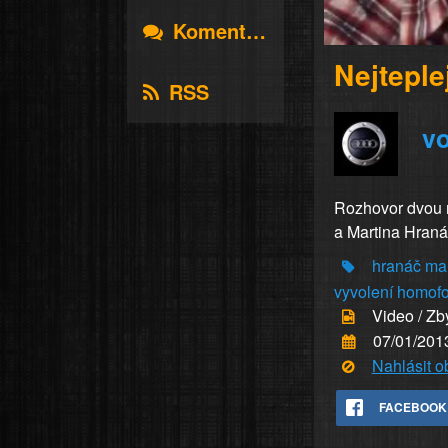
Komentáře
Nejteple
RSS
vo
Rozhovor dvou n
a Martina Hranáč
hranáč
mar
vyvolení
homof
Video / Zb
07/01/201
Nahlásit 
FACEBOOK