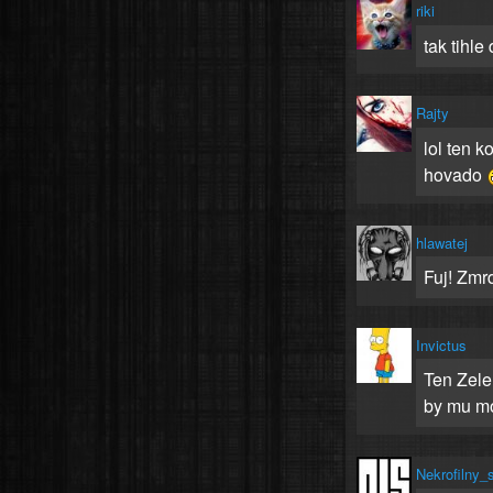
riki
tak tihle
Rajty
lol ten k
hovado
hlawatej
Fuj! Zmrdi
Invictus
Ten Zele
by mu mo
Nekrofilny_