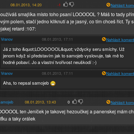
08.01.2013, 14:20
-1
Nahlásit kom
oužíváš smajlíka místo toho psaní LOOOOOL ? Máš to tady pří
vým polem, stačí jedno kliknutí a je jasný, co tím chceš říct. Ty 
jakej retard :107:
Vranov
08.01.2013, 17:11
Nahlásit koment
Já z toho &quot;LOOOOOOL&quot; vždycky seru smíchy. Už
jenom když si představím jak to samojeb vyslovuje, tak mě to
hodně pobaví. Jo a vlastní tvořivost neuškodí :-)
Vranov
08.01.2013, 17:11
Nahlásit koment
Aha, to nepsal samojeb
samojeb
08.01.2013, 13:43
0
Nahlásit kom
OOOL ten Jeníček je takovej hezoučkej a panenskej mám ch
iťku a taky orálek