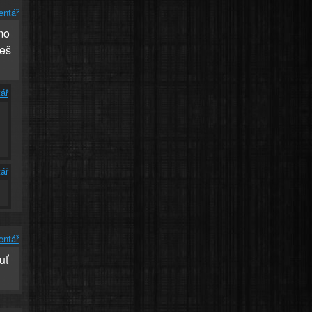
entář
mo
seš
ář
ář
entář
uť