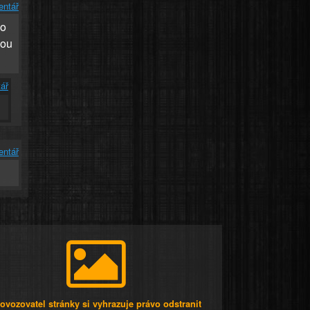
entář
do
kou
ář
entář
ovozovatel stránky si vyhrazuje právo odstranit