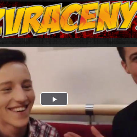
Play
Video