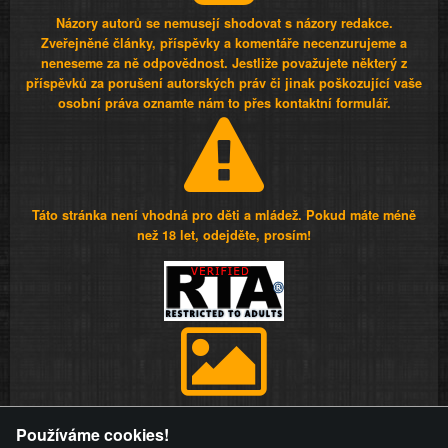
Názory autorů se nemusejí shodovat s názory redakce.
Zveřejněné články, příspěvky a komentáře necenzurujeme a
neneseme za ně odpovědnost. Jestliže považujete některý z
příspěvků za porušení autorských práv či jinak poškozující vaše
osobní práva oznamte nám to přes kontaktní formulář.
Táto stránka není vhodná pro děti a mládež. Pokud máte méně
než 18 let, odejděte, prosím!
Provozovatel stránky si vyhrazuje právo odstranit fotografie,
Používáme cookies!
videa a komentáře. Osoba, které se toto opatření provozovatele