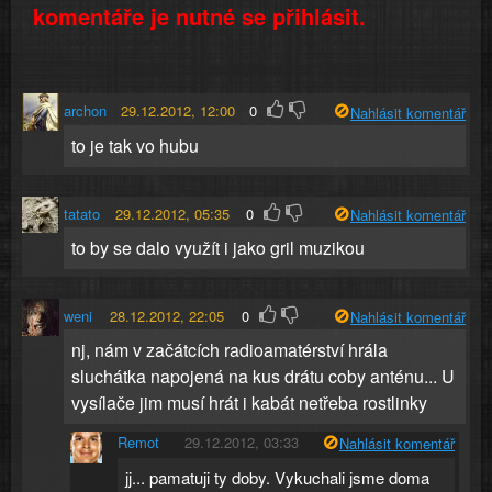
komentáře je nutné se přihlásit.
archon
29.12.2012, 12:00
0
Nahlásit komentář
to je tak vo hubu
tatato
29.12.2012, 05:35
0
Nahlásit komentář
to by se dalo využít i jako gril muzikou
weni
28.12.2012, 22:05
0
Nahlásit komentář
nj, nám v začátcích radioamatérství hrála
sluchátka napojená na kus drátu coby anténu... U
vysílače jim musí hrát i kabát netřeba rostlinky
Remot
29.12.2012, 03:33
Nahlásit komentář
jj... pamatuji ty doby. Vykuchali jsme doma