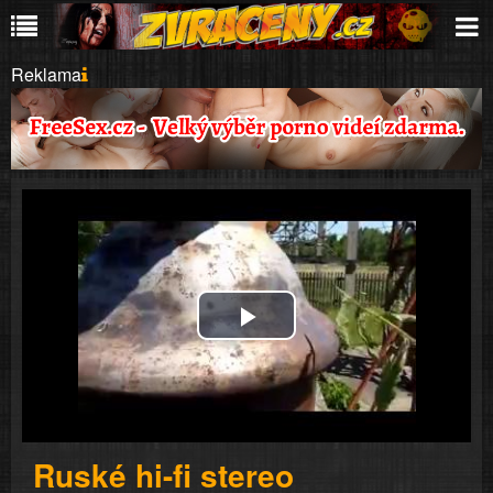
Reklama
Play
Video
Ruské hi-fi stereo