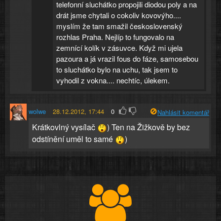
telefonní sluchátko propojili diodou poly a na
drát jsme chytali o cokoliv kovovýho....
myslím že tam smažil československý
rozhlas Praha. Nejlíp to fungovalo na
zemnící kolík v zásuvce. Když mi ujela
pazoura a já vrazil fous do fáze, samosebou
to sluchátko bylo na uchu, tak jsem to
vyhodil z vokna.... nechtíc, úlekem.
wolwe
28.12.2012, 17:44
0
Nahlásit komentář
Krátkovlný vysílač
) Ten na Žižkově by bez
odstínění uměl to samé
)