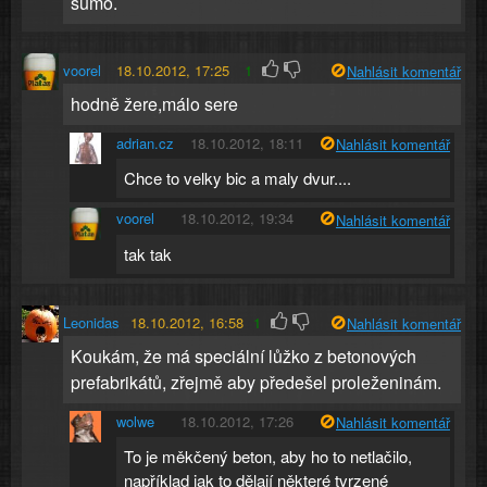
sumo.
voorel
18.10.2012, 17:25
1
Nahlásit komentář
hodně žere,málo sere
adrian.cz
18.10.2012, 18:11
Nahlásit komentář
Chce to velky bic a maly dvur....
voorel
18.10.2012, 19:34
Nahlásit komentář
tak tak
Leonidas
18.10.2012, 16:58
1
Nahlásit komentář
Koukám, že má speciální lůžko z betonových
prefabrikátů, zřejmě aby předešel proleženinám.
wolwe
18.10.2012, 17:26
Nahlásit komentář
To je měkčený beton, aby ho to netlačilo,
například jak to dělají některé tvrzené