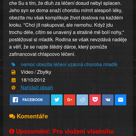
che Su s tím, že dluh za léčení dosud nebyl splacen.
Jeho syn se doma snaží chorobu mírnit alespoň léky,
obezita mu však komplikuje život doslova na každém
kroku. "Chci jít nakupovat, ale nemohu. Když jdu
trochu déle, cítím se unavený a strašně mě bolí nohy,"
postěžoval si mladík. Rodina se však nevzdává naděje
a věří, že se najde štědrý dárce, který pomůže
zafinancovat chlapcovo léčení.
nemoc
obezita
léčení
vzácná
choroba
mladík
Video / Zbytky
18/10/2012
Nahlásit obsah
FACEBOOK
Komentáře
Upozornění: Pro vložení vlastního