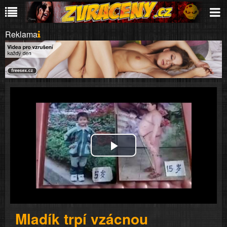
Reklama
Play
Video
Mladík trpí vzácnou