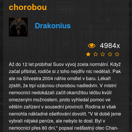
chorobou
Drakonius
4984x
Až do 12 let probíhal Suov vývoj zcela normální. Když
začal přibírat, rodiče si z toho nejdřív nic nedělali. Pak
ale na Silvestra 2004 náhle omdlel v baru. Lékaři
zjistili, že trpí vzácnou chorobou nadledvin. V místní
nemocnici nedokázali začít okamžitou léčbu kvůli
omezeným možnostem, proto vyhledal pomoc ve
větším zařízení v sousední provincii. Rodina si však
nemohla nákladné ošetřování dovolit. "V té době jsme
vybrali nějaké peníze, ale nebylo to dost. Byl v
nemocnici přes 80 dní," popsal nešťastný otec Chan-