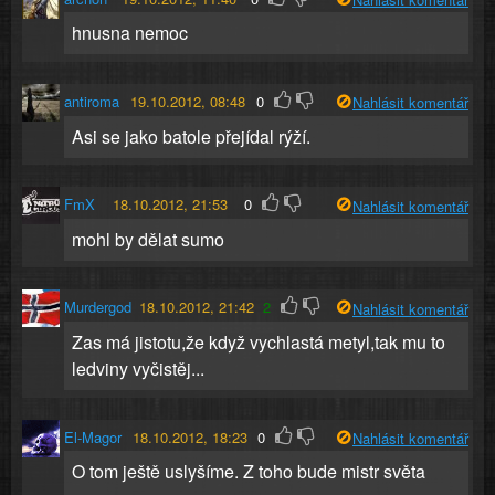
hnusna nemoc
antiroma
19.10.2012, 08:48
0
Nahlásit komentář
Asi se jako batole přejídal rýží.
FmX
18.10.2012, 21:53
0
Nahlásit komentář
mohl by dělat sumo
Murdergod
18.10.2012, 21:42
2
Nahlásit komentář
Zas má jistotu,že když vychlastá metyl,tak mu to
ledviny vyčistěj...
El-Magor
18.10.2012, 18:23
0
Nahlásit komentář
O tom ještě uslyšíme. Z toho bude mistr světa