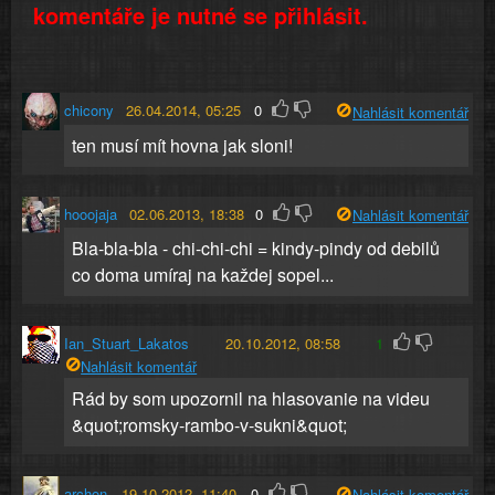
komentáře je nutné se přihlásit.
chicony
26.04.2014, 05:25
0
Nahlásit komentář
ten musí mít hovna jak sloni!
hooojaja
02.06.2013, 18:38
0
Nahlásit komentář
Bla-bla-bla - chi-chi-chi = kindy-pindy od debilů
co doma umíraj na každej sopel...
Ian_Stuart_Lakatos
20.10.2012, 08:58
1
Nahlásit komentář
Rád by som upozornil na hlasovanie na videu
&quot;romsky-rambo-v-sukni&quot;
archon
19.10.2012, 11:40
0
Nahlásit komentář