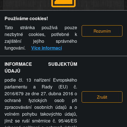
Provozovatel stránky si vyhrazuje právo odstranit fotografie,
Používáme cookies!
videa a komentáře. Osoba, které se toto opatření provozovatele
stránky týče, ani osoba, která umístila fotografii nebo video na
Tato stránka používá pouze
stránku, nemůže z důvodu odstranění fotografie, videa nebo
nezbytné cookies, potřebné k
komentáře pro výše uvedenou okolnost uplatnit vůči
zajištění jejího správného
provozovateli stránky žádný nárok na náhradu škody nebo
fungování.
Více informací
nemajetkové újmy.
INFORMACE SUBJEKTŮM
ZVRÁCENÝ.CZ - Svět není zvrácenej. To jen
ÚDAJŮ
ty lidi...
podle čl. 13 nařízení Evropského
parlamentu a Rady (EU) č.
2016/679 ze dne 27. dubna 2016 o
ochraně fyzických osob při
zpracovávání osobních údajů a o
ZVRÁCENÝ.CZ
volném pohybu takovýchto údajů,
jímž se ruší směrnice č. 95/46/ES
PRAVIDLA A PODMÍNKY
GDPR
COOKIES