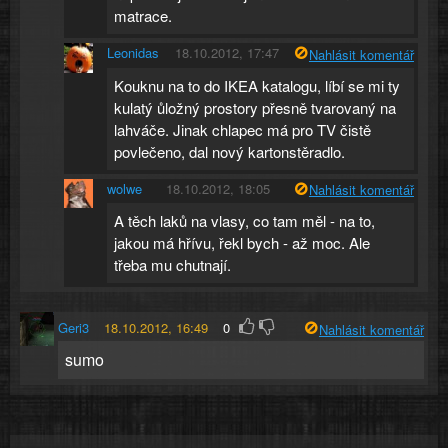
matrace.
Leonidas
18.10.2012, 17:47
Nahlásit komentář
Kouknu na to do IKEA katalogu, líbí se mi ty
kulatý ůložný prostory přesně tvarovaný na
lahváče. Jinak chlapec má pro TV čistě
povlečeno, dal nový kartonstěradlo.
wolwe
18.10.2012, 18:05
Nahlásit komentář
A těch laků na vlasy, co tam měl - na to,
jakou má hřívu, řekl bych - až moc. Ale
třeba mu chutnají.
Geri3
18.10.2012, 16:49
0
Nahlásit komentář
sumo