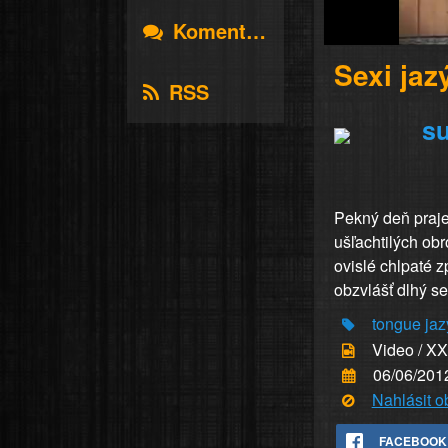
Komentáře
Sexi jaz
RSS
s
Pekný deň praje
ušľachtilých ob
ovislé chlpaté 
obzvlášť dlhý se
tongue
jaz
Video / X
06/06/201
Nahlásit 
FACEBOOK