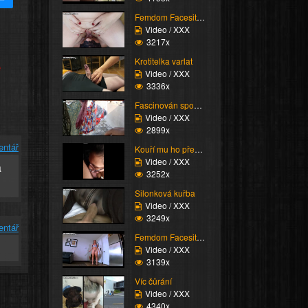
Femdom Facesitting vol...
Video / XXX
3217x
Krotitelka varlat
e
Video / XXX
3336x
Fascinován spodním prá...
Video / XXX
2899x
entář
Kouří mu ho přes pás c...
Video / XXX
a
3252x
Silonková kuřba
Video / XXX
3249x
entář
Femdom Facesitting vol...
Video / XXX
3139x
Víc čůrání
Video / XXX
4340x