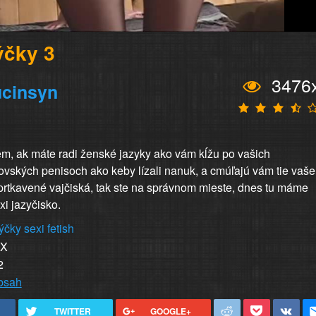
ýčky 3
3476
ucinsyn
m, ak máte radi ženské jazyky ako vám kĺžu po vašich
rovských penisoch ako keby lízali nanuk, a cmúľajú vám tie vaše
zprtkavené vajčiská, tak ste na správnom mieste, dnes tu máme
xi jazyčisko.
ýčky
sexi
fetish
XX
2
obsah
TWITTER
GOOGLE+