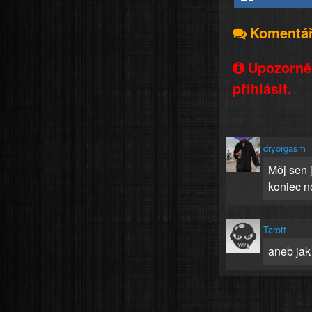
Komentá
Upozorněn
přihlásit.
dryorgasm
Môj sen 
koniec n
Tarott
aneb jak