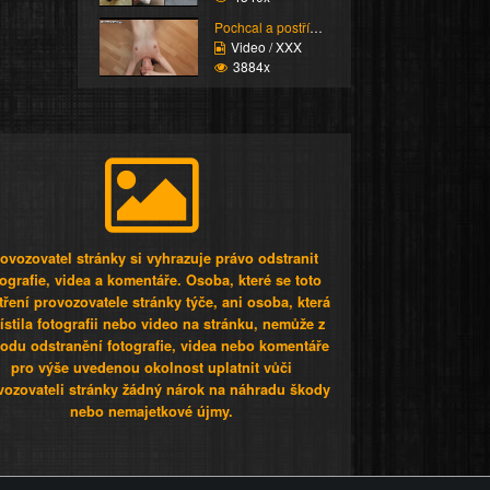
Pochcal a postříkal že...
Video / XXX
3884x
ovozovatel stránky si vyhrazuje právo odstranit
tografie, videa a komentáře. Osoba, které se toto
tření provozovatele stránky týče, ani osoba, která
stila fotografii nebo video na stránku, nemůže z
odu odstranění fotografie, videa nebo komentáře
pro výše uvedenou okolnost uplatnit vůči
vozovateli stránky žádný nárok na náhradu škody
nebo nemajetkové újmy.