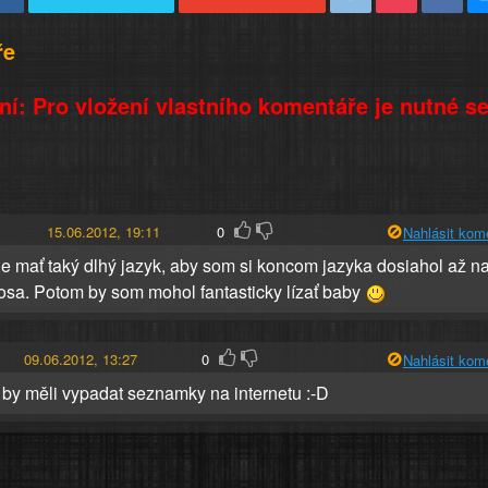
ře
í: Pro vložení vlastního komentáře je nutné s
15.06.2012, 19:11
0
Nahlásit kom
je mať taký dlhý jazyk, aby som si koncom jazyka dosiahol až n
osa. Potom by som mohol fantasticky lízať baby
09.06.2012, 13:27
0
Nahlásit kom
 by měli vypadat seznamky na internetu :-D