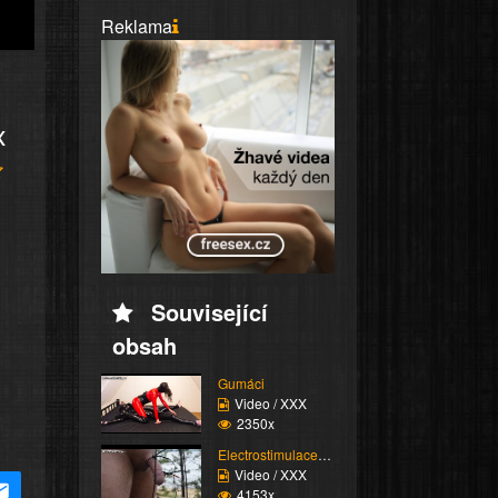
Reklama
x
Související
obsah
Gumáci
Video / XXX
2350x
Electrostimulace pinďo...
Video / XXX
4153x