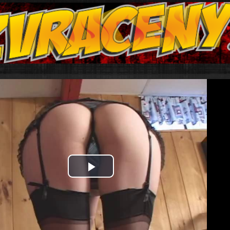
Play
Video