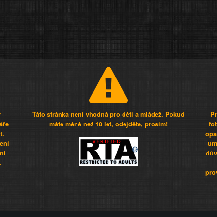
y
Táto stránka není vhodná pro děti a mládež. Pokud
Pr
áře
máte méně než 18 let, odejděte, prosím!
fo
t.
opa
šení
umí
ní
dův
.
pro