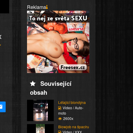
Reklama
x
Související
obsah
Létající blondýna
Video / Auto-
moto
2600x
Blowjob na špacíru
Video / XXX