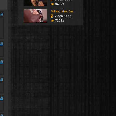
3497x
Milfka, latex, černoch...
ář
Video / XXX
7328x
ář
ář
ář
ář
ář