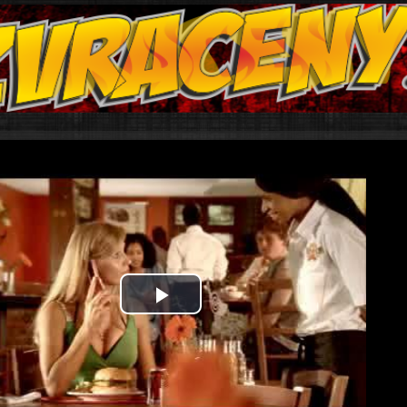
Play
Video