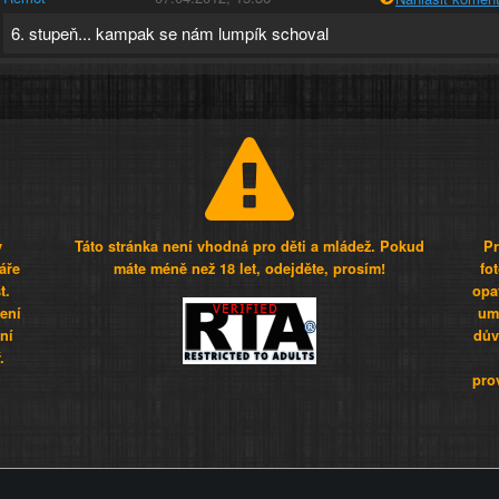
6. stupeň... kampak se nám lumpík schoval
y
Táto stránka není vhodná pro děti a mládež. Pokud
Pr
áře
máte méně než 18 let, odejděte, prosím!
fo
t.
opa
šení
umí
ní
dův
.
pro
Z - Svět není zvrácenej. To jen