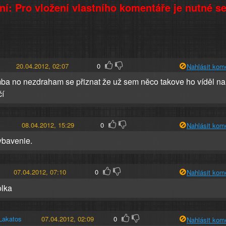
í: Pro vložení vlastního komentáře je nutné s
20.04.2012, 02:07
0
Nahlásit kom
mba no nezdraham se přiznat že už sem něco takove ho víděl na
čí
08.04.2012, 15:29
0
Nahlásit kom
ybavenie.
07.04.2012, 07:10
0
Nahlásit kom
olka
Lakatos
07.04.2012, 02:09
0
Nahlásit kom