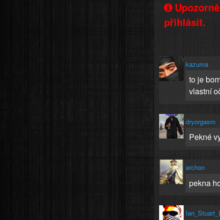
Upozorněn
přihlásit.
kazuma
to je bo
vlastní o
dryorgasm
Pekné v
archon
pekna h
Ian_Stuart_