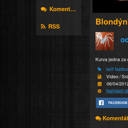
Komentáře
Blondýn
RSS
oc
Kurva jedna za c
talíř
fastfo
Video / Sr
06/04/201
Nahlásit 
FACEBOOK
Komentá