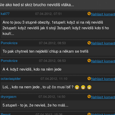
ie ako ked si skrz brucho nevidíš vtáka...
kali77
07.04.2012, 07:51
Nahlásit koment
Ano to jsou 3 stupně obezity. 1stupeň: když si na něj nevidíš
2stupeň: když nevidíš jak ti stojí 3stupeň: když nevidíš kdo ti ho
kouří...
Pornoknize
07.04.2012, 08:53
Nahlásit koment
To pak chytneš ten nejdelší chlup a někam se trefíš
Pornoknize
07.04.2012, 08:53
Nahlásit koment
A 4. když nevidíš, kdo na něm jede
octaviaspider
07.04.2012, 11:10
Nahlásit koment
LoL , kdo na nem jede , to už čo musí biť ?
dryorgasm
07.04.2012, 14:50
Nahlásit koment
5.stupeň - to je, že nevieš, že ho máš...
Remot
07.04.2012, 15:36
Nahlásit koment