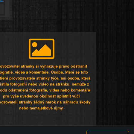
ovozovatel stránky si vyhrazuje právo odstranit
tografie, videa a komentáře. Osoba, které se toto
tření provozovatele stránky týče, ani osoba, která
stila fotografii nebo video na stránku, nemůže z
odu odstranění fotografie, videa nebo komentáře
pro výše uvedenou okolnost uplatnit vůči
vozovateli stránky žádný nárok na náhradu škody
nebo nemajetkové újmy.
 ty lidi...