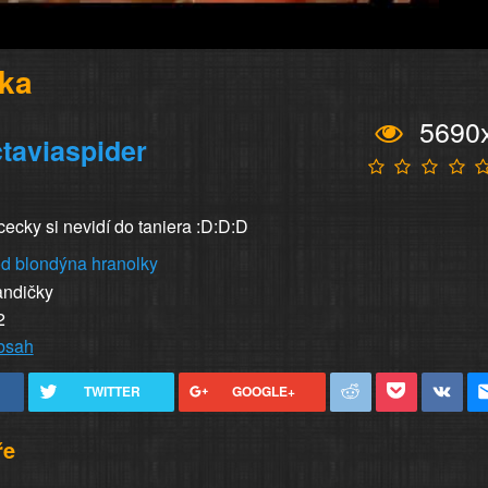
ka
5690
taviaspider
ecky si nevidí do taniera :D:D:D
od
blondýna
hranolky
andičky
2
obsah
TWITTER
GOOGLE+
ře