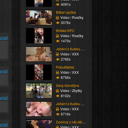
e
4091x
Bitkař opička
Video / Rvačky
3076x
Britské KFC
Video / Rvačky
entář
1470x
Jebání s tlustou Scani...
Video / XXX
2765x
Pokušitelka
entář
Video / XXX
8756x
Sexy blondýna
Video / Zbytky
8102x
entář
Jebání s tlustou Scani...
Video / XXX
6716x
Domina z něj dělá zmrd...
entář
Video / XXX