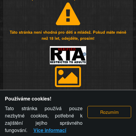
Táto stránka není vhodná pro děti a mládež. Pokud máte méně
než 18 let, odejděte, prosím!
Provozovatel stránky si vyhrazuje právo odstranit fotografie,
Používáme cookies!
videa a komentáře. Osoba, které se toto opatření provozovatele
stránky týče, ani osoba, která umístila fotografii nebo video na
Tato stránka používá pouze
stránku, nemůže z důvodu odstranění fotografie, videa nebo
nezbytné cookies, potřebné k
komentáře pro výše uvedenou okolnost uplatnit vůči
zajištění jejího správného
provozovateli stránky žádný nárok na náhradu škody nebo
fungování.
Více informací
nemajetkové újmy.