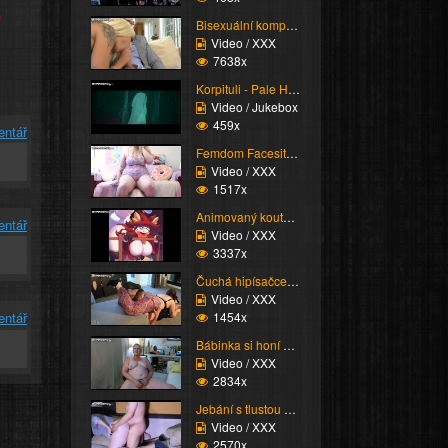
e
Bisexuální kompilace
Video / XXX
7638x
Korpituli - Pale Homew...
Video / Jukebox
459x
entář
Femdom Facesitting vol...
Video / XXX
1517x
Animovaný koutek vol.1...
entář
Video / XXX
3337x
Čuchá hipísačce zadek
Video / XXX
1454x
entář
Bábinka si honí píčisk...
Video / XXX
2834x
Jebání s tlustou Scani...
Video / XXX
2570x