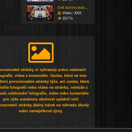
Dvě dominy teasujou pe...
Video / XXX
2217x
ovozovatel stránky si vyhrazuje právo odstranit
tografie, videa a komentáře. Osoba, které se toto
tření provozovatele stránky týče, ani osoba, která
stila fotografii nebo video na stránku, nemůže z
odu odstranění fotografie, videa nebo komentáře
pro výše uvedenou okolnost uplatnit vůči
vozovateli stránky žádný nárok na náhradu škody
nebo nemajetkové újmy.