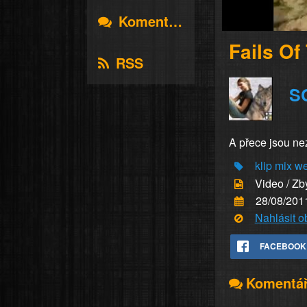
Komentáře
Fails Of
RSS
S
A přece jsou nezn
klip
mix
w
Video / Zb
28/08/201
Nahlásit 
FACEBOOK
Komentá