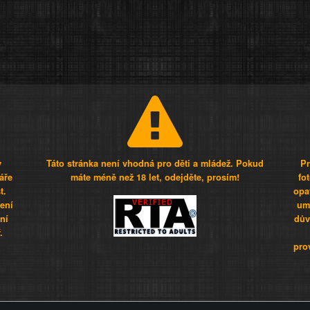
y
Táto stránka není vhodná pro děti a mládež. Pokud
Pr
áře
máte méně než 18 let, odejděte, prosím!
fo
t.
opa
šení
umí
ní
dův
.
pro