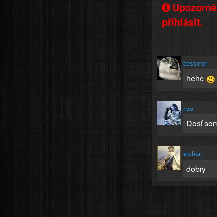
Upozorněn
přihlásit.
besseter
hehe
riso
Dosť som
archon
dobry