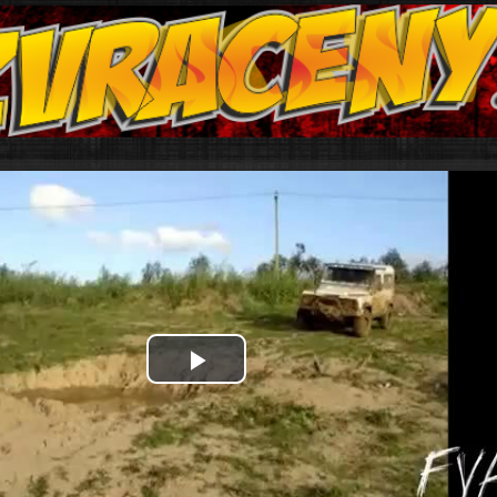
Play
Video