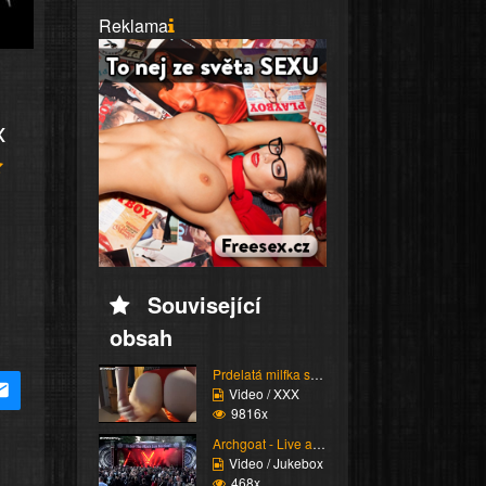
Reklama
x
Související
obsah
Prdelatá milfka si ose...
Video / XXX
9816x
Archgoat - Live at Und...
Video / Jukebox
468x