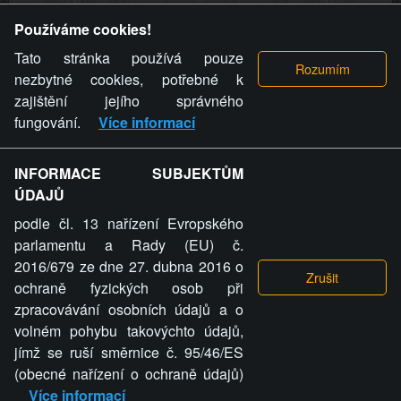
Provozovatel stránky si vyhrazuje právo odstranit fotografie,
Používáme cookies!
videa a komentáře. Osoba, které se toto opatření provozovatele
stránky týče, ani osoba, která umístila fotografii nebo video na
Tato stránka používá pouze
stránku, nemůže z důvodu odstranění fotografie, videa nebo
nezbytné cookies, potřebné k
komentáře pro výše uvedenou okolnost uplatnit vůči
zajištění jejího správného
provozovateli stránky žádný nárok na náhradu škody nebo
fungování.
Více informací
nemajetkové újmy.
INFORMACE SUBJEKTŮM
ZVRÁCENÝ.CZ - Svět není zvrácenej. To jen
ÚDAJŮ
ty lidi...
podle čl. 13 nařízení Evropského
parlamentu a Rady (EU) č.
2016/679 ze dne 27. dubna 2016 o
ochraně fyzických osob při
zpracovávání osobních údajů a o
ZVRÁCENÝ.CZ
volném pohybu takovýchto údajů,
jímž se ruší směrnice č. 95/46/ES
PRAVIDLA A PODMÍNKY
GDPR
COOKIES
(obecné nařízení o ochraně údajů)
Více informací