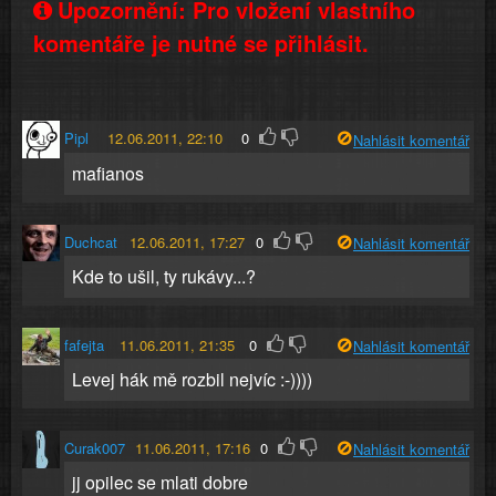
Upozornění: Pro vložení vlastního
komentáře je nutné se přihlásit.
Pipl
12.06.2011, 22:10
0
Nahlásit komentář
mafianos
Duchcat
12.06.2011, 17:27
0
Nahlásit komentář
Kde to ušil, ty rukávy...?
fafejta
11.06.2011, 21:35
0
Nahlásit komentář
Levej hák mě rozbil nejvíc :-))))
Curak007
11.06.2011, 17:16
0
Nahlásit komentář
jj opilec se mlati dobre