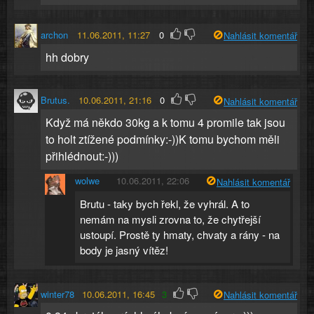
archon
11.06.2011, 11:27
0
Nahlásit komentář
hh dobry
Brutus.
10.06.2011, 21:16
0
Nahlásit komentář
Když má někdo 30kg a k tomu 4 promile tak jsou
to holt ztížené podmínky:-))K tomu bychom měli
přihlédnout:-)))
wolwe
10.06.2011, 22:06
Nahlásit komentář
Brutu - taky bych řekl, že vyhrál. A to
nemám na mysli zrovna to, že chytřejší
ustoupí. Prostě ty hmaty, chvaty a rány - na
body je jasný vítěz!
winter78
10.06.2011, 16:45
3
Nahlásit komentář