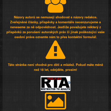
Názory autorů se nemusejí shodovat s názory redakce.
Zveřejněné články, příspěvky a komentáře necenzurujeme a
neneseme za ně odpovědnost. Jestliže považujete některý z
příspěvků za porušení autorských práv či jinak poškozující vaše
osobní práva oznamte nám to přes kontaktní formulář.
Táto stránka není vhodná pro děti a mládež. Pokud máte méně
než 18 let, odejděte, prosím!