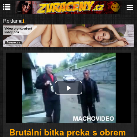
Reklama
Play
Video
Brutální bitka prcka s obrem