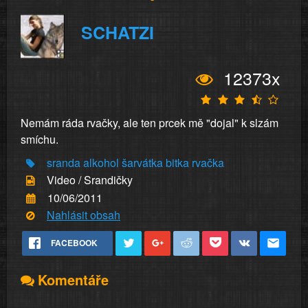
SCHATZI
12373x
Nemám ráda rvačky, ale ten prcek mě "dojal" k slzám
smíchu.
sranda
alkohol
šarvátka
bitka
rvačka
Video / Srandičky
10/06/2011
Nahlásit obsah
FACEBOOK
Komentáře