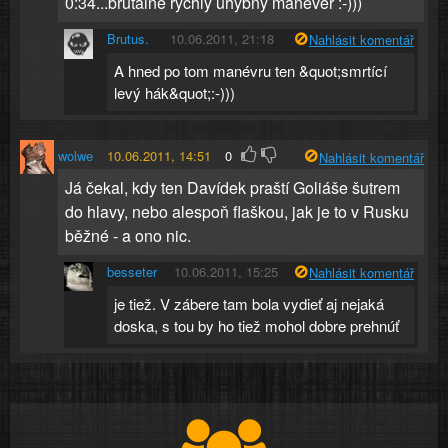
0:34...brutálne rýchly úhybný manéver :-)))
Brutus.
10.06.2011, 21:18
Nahlásit komentář
A hned po tom manévru ten &quot;smrtící
levý hák&quot;:-)))
wolwe
10.06.2011, 14:51
0
Nahlásit komentář
Já čekal, kdy ten Davídek praští Goliáše šutrem
do hlavy, nebo alespoň flaškou, jak je to v Rusku
běžné - a ono nic.
besseter
10.06.2011, 15:25
Nahlásit komentář
je tiež. V zábere tam bola vydieť aj nejaká
doska, s tou by ho tiež mohol dobre prehnúť