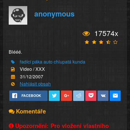
anonymous
17574x
Blééé.
řadící
páka
auto
chlupatá
kunda
Video / XXX
31/12/2007
Nahlásit obsah
FACEBOOK
Komentáře
Upozornění: Pro vložení vlastního