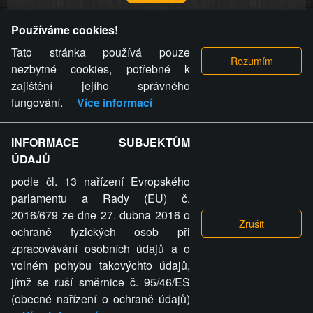
Provozovatel stránky si vyhrazuje právo odstranit fotografie,
Používáme cookies!
videa a komentáře. Osoba, které se toto opatření provozovatele
stránky týče, ani osoba, která umístila fotografii nebo video na
Tato stránka používá pouze
stránku, nemůže z důvodu odstranění fotografie, videa nebo
nezbytné cookies, potřebné k
komentáře pro výše uvedenou okolnost uplatnit vůči
zajištění jejího správného
provozovateli stránky žádný nárok na náhradu škody nebo
fungování.
Více informací
nemajetkové újmy.
INFORMACE SUBJEKTŮM
ZVRÁCENÝ.CZ - Svět není zvrácenej. To jen
ÚDAJŮ
ty lidi...
podle čl. 13 nařízení Evropského
parlamentu a Rady (EU) č.
2016/679 ze dne 27. dubna 2016 o
ochraně fyzických osob při
zpracovávání osobních údajů a o
ZVRÁCENÝ.CZ
volném pohybu takovýchto údajů,
jímž se ruší směrnice č. 95/46/ES
PRAVIDLA A PODMÍNKY
GDPR
COOKIES
(obecné nařízení o ochraně údajů)