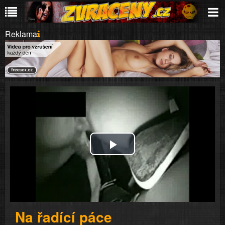
Reklama
Play
Video
Na řadící páce