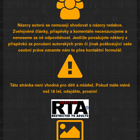
Názory autorů se nemusejí shodovat s názory redakce.
Zveřejněné články, příspěvky a komentáře necenzurujeme a
neneseme za ně odpovědnost. Jestliže považujete některý z
příspěvků za porušení autorských práv či jinak poškozující vaše
osobní práva oznamte nám to přes kontaktní formulář.
Táto stránka není vhodná pro děti a mládež. Pokud máte méně
než 18 let, odejděte, prosím!