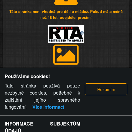
Táto stránka není vhodná pro děti a mládež. Pokud máte méně
než 18 let, odejděte, prosím!
Provozovatel stránky si vyhrazuje právo odstranit fotografie,
Používáme cookies!
videa a komentáře. Osoba, které se toto opatření provozovatele
stránky týče, ani osoba, která umístila fotografii nebo video na
Tato stránka používá pouze
stránku, nemůže z důvodu odstranění fotografie, videa nebo
nezbytné cookies, potřebné k
komentáře pro výše uvedenou okolnost uplatnit vůči
zajištění jejího správného
provozovateli stránky žádný nárok na náhradu škody nebo
fungování.
Více informací
nemajetkové újmy.
INFORMACE SUBJEKTŮM
ZVRÁCENÝ.CZ - Svět není zvrácenej. To jen
ÚDAJŮ