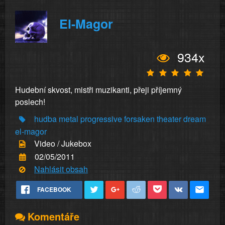
El-Magor
934x
Hudební skvost, mistři muzikanti, přeji příjemný
poslech!
hudba
metal
progressive
forsaken
theater
dream
el-magor
Video / Jukebox
02/05/2011
Nahlásit obsah
FACEBOOK
Komentáře