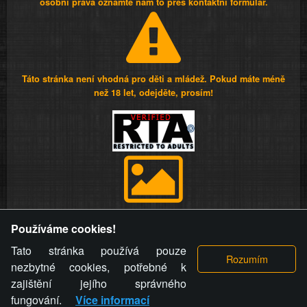
osobní práva oznamte nám to přes kontaktní formulář.
Táto stránka není vhodná pro děti a mládež. Pokud máte méně
než 18 let, odejděte, prosím!
Provozovatel stránky si vyhrazuje právo odstranit fotografie,
Používáme cookies!
videa a komentáře. Osoba, které se toto opatření provozovatele
stránky týče, ani osoba, která umístila fotografii nebo video na
Tato stránka používá pouze
stránku, nemůže z důvodu odstranění fotografie, videa nebo
nezbytné cookies, potřebné k
komentáře pro výše uvedenou okolnost uplatnit vůči
zajištění jejího správného
provozovateli stránky žádný nárok na náhradu škody nebo
fungování.
Více informací
nemajetkové újmy.