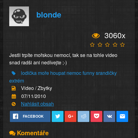
blonde
3060x
Jestli trpíte mořskou nemocí, tak se na tohle video
snad radši ani nedívejte ;-)
lodička
moře
houpat
nemoc
funny
srandičky
extrém
Video / Zbytky
07/11/2010
Nahlásit obsah
FACEBOOK
Komentáře