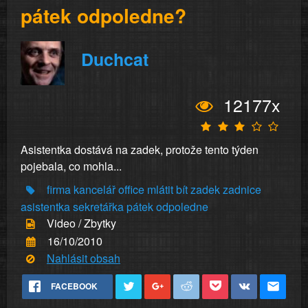
pátek odpoledne?
Duchcat
12177x
Asistentka dostává na zadek, protože tento týden
pojebala, co mohla...
firma
kancelář
office
mlátit
bít
zadek
zadnice
asistentka
sekretářka
pátek
odpoledne
Video / Zbytky
16/10/2010
Nahlásit obsah
FACEBOOK