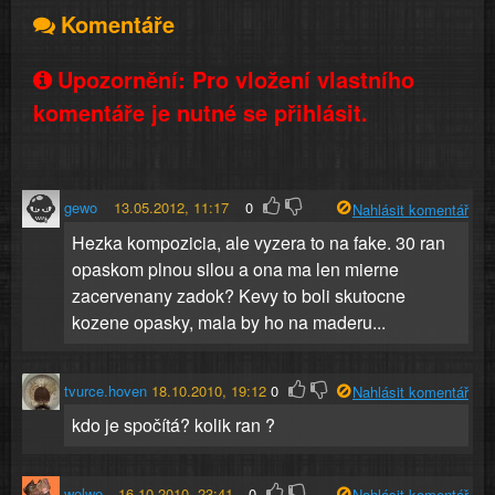
Komentáře
Upozornění: Pro vložení vlastního
komentáře je nutné se přihlásit.
gewo
13.05.2012, 11:17
0
Nahlásit komentář
Hezka kompozicia, ale vyzera to na fake. 30 ran
opaskom plnou silou a ona ma len mierne
zacervenany zadok? Kevy to boli skutocne
kozene opasky, mala by ho na maderu...
tvurce.hoven
18.10.2010, 19:12
0
Nahlásit komentář
kdo je spočítá? kolik ran ?
wolwe
16.10.2010, 23:41
0
Nahlásit komentář