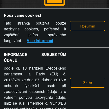
Provozovatel stránky si vyhrazuje právo odstranit fotografie,
Používáme cookies!
videa a komentáře. Osoba, které se toto opatření provozovatele
stránky týče, ani osoba, která umístila fotografii nebo video na
Tato stránka používá pouze
stránku, nemůže z důvodu odstranění fotografie, videa nebo
nezbytné cookies, potřebné k
komentáře pro výše uvedenou okolnost uplatnit vůči
zajištění jejího správného
provozovateli stránky žádný nárok na náhradu škody nebo
fungování.
Více informací
nemajetkové újmy.
INFORMACE SUBJEKTŮM
ZVRÁCENÝ.CZ - Svět není zvrácenej. To jen
ÚDAJŮ
ty lidi...
podle čl. 13 nařízení Evropského
parlamentu a Rady (EU) č.
2016/679 ze dne 27. dubna 2016 o
ochraně fyzických osob při
zpracovávání osobních údajů a o
ZVRÁCENÝ.CZ
volném pohybu takovýchto údajů,
jímž se ruší směrnice č. 95/46/ES
PRAVIDLA A PODMÍNKY
GDPR
COOKIES
(obecné nařízení o ochraně údajů)