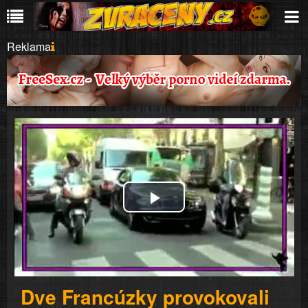
Reklama
Play
Video
Dve Francúzky provokovali