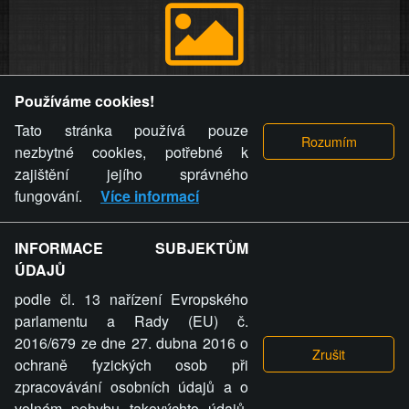
Provozovatel stránky si vyhrazuje právo odstranit fotografie,
Používáme cookies!
videa a komentáře. Osoba, které se toto opatření provozovatele
stránky týče, ani osoba, která umístila fotografii nebo video na
Tato stránka používá pouze
stránku, nemůže z důvodu odstranění fotografie, videa nebo
nezbytné cookies, potřebné k
komentáře pro výše uvedenou okolnost uplatnit vůči
zajištění jejího správného
provozovateli stránky žádný nárok na náhradu škody nebo
fungování.
Více informací
nemajetkové újmy.
INFORMACE SUBJEKTŮM
ZVRÁCENÝ.CZ - Svět není zvrácenej. To jen
ÚDAJŮ
ty lidi...
podle čl. 13 nařízení Evropského
parlamentu a Rady (EU) č.
2016/679 ze dne 27. dubna 2016 o
ochraně fyzických osob při
zpracovávání osobních údajů a o
volném pohybu takovýchto údajů,