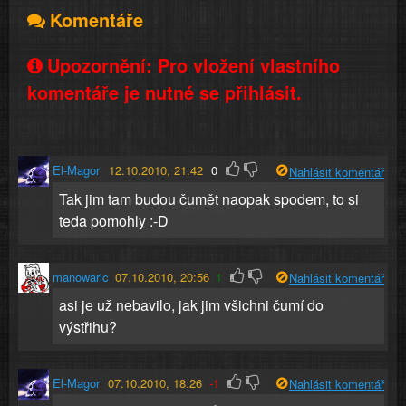
Komentáře
Upozornění: Pro vložení vlastního
komentáře je nutné se přihlásit.
El-Magor
12.10.2010, 21:42
0
Nahlásit komentář
Tak jim tam budou čumět naopak spodem, to si
teda pomohly :-D
manowaric
07.10.2010, 20:56
1
Nahlásit komentář
asi je už nebavilo, jak jim všichni čumí do
výstřihu?
El-Magor
07.10.2010, 18:26
-1
Nahlásit komentář