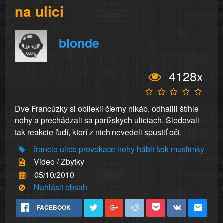
na ulici
blonde
4128x
Dve Francúzky si obliekli čierny nikáb, odhalili štíhle
nohy a prechádzali sa parížskych uliciach. Sledovali
tak reakcie ľudí, ktorí z nich nevedeli spustiť oči.
francie
ulice
provokace
nohy
hábit
šok
muslimky
Video / Zbytky
05/10/2010
Nahlásit obsah
FACEBOOK