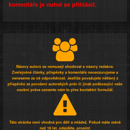
komentáře je nutné se přihlásit.
Názory autorů se nemusejí shodovat s názory redakce.
Zveřejněné články, příspěvky a komentáře necenzurujeme a
neneseme za ně odpovědnost. Jestliže považujete některý z
příspěvků za porušení autorských práv či jinak poškozující vaše
osobní práva oznamte nám to přes kontaktní formulář.
Táto stránka není vhodná pro děti a mládež. Pokud máte méně
než 18 let, odejděte, prosím!