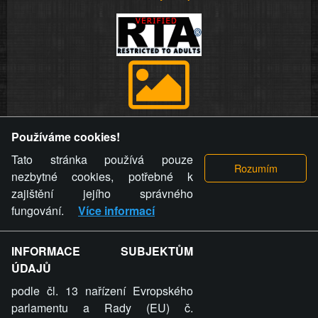
Provozovatel stránky si vyhrazuje právo odstranit fotografie,
Používáme cookies!
videa a komentáře. Osoba, které se toto opatření provozovatele
stránky týče, ani osoba, která umístila fotografii nebo video na
Tato stránka používá pouze
stránku, nemůže z důvodu odstranění fotografie, videa nebo
nezbytné cookies, potřebné k
komentáře pro výše uvedenou okolnost uplatnit vůči
zajištění jejího správného
provozovateli stránky žádný nárok na náhradu škody nebo
fungování.
Více informací
nemajetkové újmy.
INFORMACE SUBJEKTŮM
ZVRÁCENÝ.CZ - Svět není zvrácenej. To jen
ÚDAJŮ
ty lidi...
podle čl. 13 nařízení Evropského
parlamentu a Rady (EU) č.