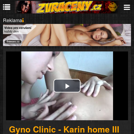
Reklama
Play
Video
Gyno Clinic - Karin home III