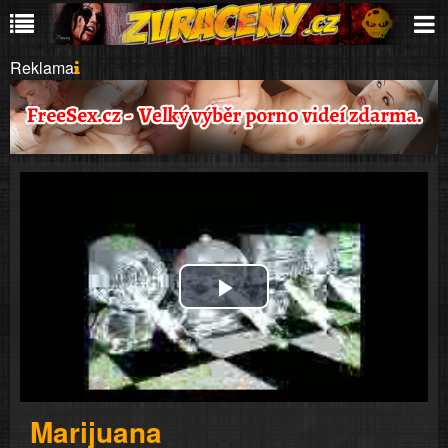
Reklama
Play
Video
Marijuana