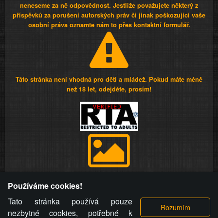
neneseme za ně odpovědnost. Jestliže považujete některý z
příspěvků za porušení autorských práv či jinak poškozující vaše
osobní práva oznamte nám to přes kontaktní formulář.
Táto stránka není vhodná pro děti a mládež. Pokud máte méně
než 18 let, odejděte, prosím!
Provozovatel stránky si vyhrazuje právo odstranit fotografie,
Používáme cookies!
videa a komentáře. Osoba, které se toto opatření provozovatele
stránky týče, ani osoba, která umístila fotografii nebo video na
Tato stránka používá pouze
stránku, nemůže z důvodu odstranění fotografie, videa nebo
nezbytné cookies, potřebné k
komentáře pro výše uvedenou okolnost uplatnit vůči