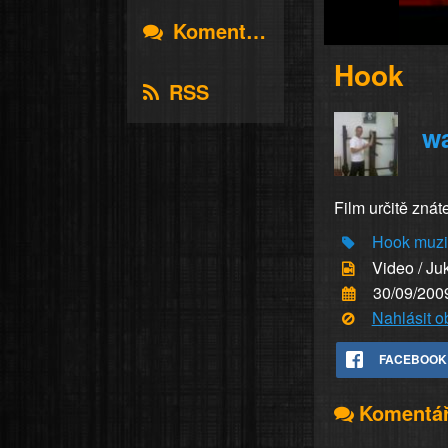
Komentáře
Hook
RSS
wa
Film určitě znát
Hook
muzi
Video / Ju
30/09/200
Nahlásit 
FACEBOOK
Komentá