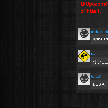
Upozorněn
přihlásit.
onebulletleft
uplne sra
Nolan
»[1]« _ _
borax9
DĚS A 