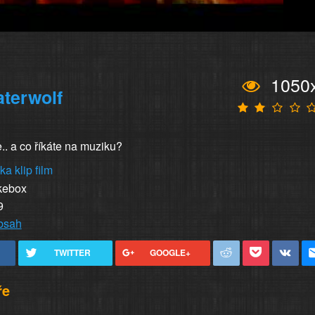
1050
terwolf
e.. a co říkáte na muziku?
ka
klip
film
kebox
9
obsah
TWITTER
GOOGLE+
ře