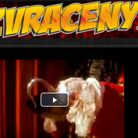
Play
Video