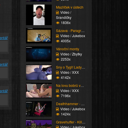
e
Mazlíček v ústech
Video /
Srandičky
1836x
Sázava - Paragraf 219
Video / Jukebox
entář
4005x
Vánoční mordy
Video / Zbytky
2253x
entář
Sny o Tygří Lady [futa...
Video / XXX
4142x
Na lovu bobrů vol.40
Video / XXX
entář
7196x
Deathhammer - Rapid Vi...
Video / Jukebox
1424x
Gravehuffer - Kill for...
Video / Jukebox