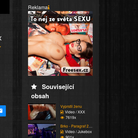
Reklama
x
Související
obsah
Vyprstil ženu
Video / XXX
7619x
Brko - Paragraf 219
Video / Jukebox
901x