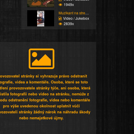
1949x
Muzikant na streamu
Video / Jukebox
2839x
ovozovatel stránky si vyhrazuje právo odstranit
tografie, videa a komentáře. Osoba, které se toto
tření provozovatele stránky týče, ani osoba, která
stila fotografii nebo video na stránku, nemůže z
odu odstranění fotografie, videa nebo komentáře
pro výše uvedenou okolnost uplatnit vůči
vozovateli stránky žádný nárok na náhradu škody
nebo nemajetkové újmy.