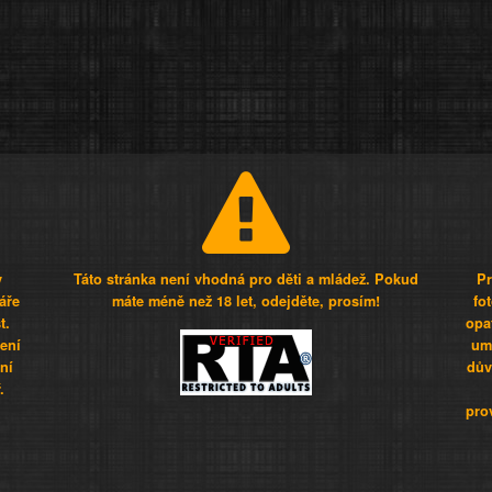
y
Táto stránka není vhodná pro děti a mládež. Pokud
Pr
áře
máte méně než 18 let, odejděte, prosím!
fo
t.
opa
šení
umí
ní
dův
.
pro