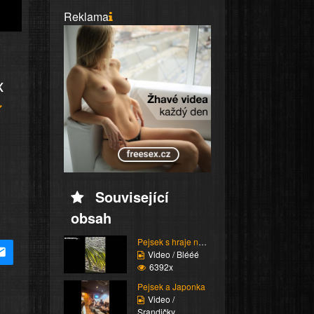
Reklama
x
Související
obsah
Pejsek s hraje na pláž...
Video / Blééé
6392x
Pejsek a Japonka
Video /
Srandičky