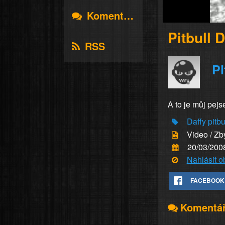
Komentáře
Pitbull 
RSS
Pi
A to je můj pejse
Daffy
pitbu
Video / Zb
20/03/200
Nahlásit 
FACEBOOK
Komentá