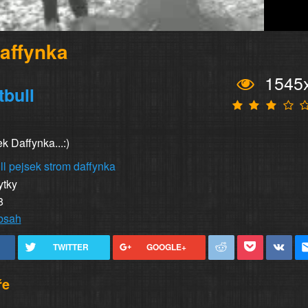
Daffynka
1545
tbull
k Daffynka...:)
ll
pejsek
strom
daffynka
ytky
8
obsah
TWITTER
GOOGLE+
ře