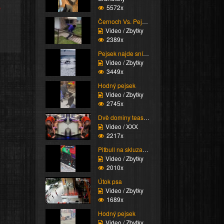
e
5572x
Černoch Vs. Pejsek
Video / Zbytky
2389x
Pejsek najde snídani
Video / Zbytky
3449x
Hodný pejsek
Video / Zbytky
2745x
Dvě dominy teasujou pe...
Video / XXX
2217x
Pitbull na skluzavce
Video / Zbytky
2010x
Útok psa
Video / Zbytky
1689x
Hodný pejsek
Video / Zbytky