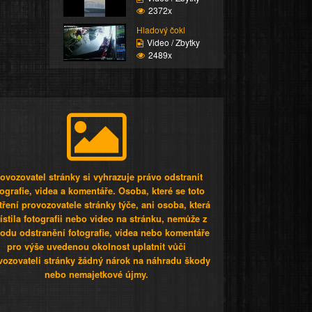
2372x
Hladový čokl
Video / Zbytky
2489x
ovozovatel stránky si vyhrazuje právo odstranit
tografie, videa a komentáře. Osoba, které se toto
tření provozovatele stránky týče, ani osoba, která
stila fotografii nebo video na stránku, nemůže z
odu odstranění fotografie, videa nebo komentáře
pro výše uvedenou okolnost uplatnit vůči
vozovateli stránky žádný nárok na náhradu škody
nebo nemajetkové újmy.