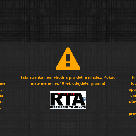
y
Táto stránka není vhodná pro děti a mládež. Pokud
Pr
áře
máte méně než 18 let, odejděte, prosím!
fo
t.
opa
šení
umí
ní
dův
.
pro