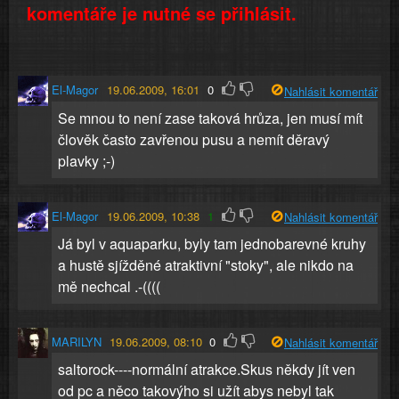
komentáře je nutné se přihlásit.
El-Magor
19.06.2009, 16:01
0
Nahlásit komentář
Se mnou to není zase taková hrůza, jen musí mít
člověk často zavřenou pusu a nemít děravý
plavky ;-)
El-Magor
19.06.2009, 10:38
1
Nahlásit komentář
Já byl v aquaparku, byly tam jednobarevné kruhy
a hustě sjížděné atraktivní "stoky", ale nikdo na
mě nechcal .-((((
MARILYN
19.06.2009, 08:10
0
Nahlásit komentář
saltorock----normální atrakce.Skus někdy jít ven
od pc a něco takovýho si užít abys nebyl tak