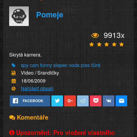
Pomeje
9913x
Skrytá kamera.
spy
cam
funny
slepec
voda
piss
čůrá
Video / Srandičky
18/06/2009
Nahlásit obsah
FACEBOOK
Komentáře
Upozornění: Pro vložení vlastního