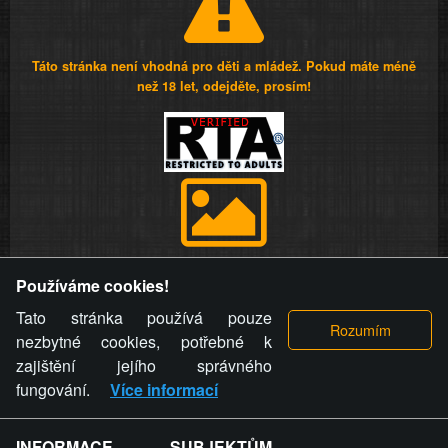
Táto stránka není vhodná pro děti a mládež. Pokud máte méně
než 18 let, odejděte, prosím!
Provozovatel stránky si vyhrazuje právo odstranit fotografie,
Používáme cookies!
videa a komentáře. Osoba, které se toto opatření provozovatele
stránky týče, ani osoba, která umístila fotografii nebo video na
Tato stránka používá pouze
stránku, nemůže z důvodu odstranění fotografie, videa nebo
nezbytné cookies, potřebné k
komentáře pro výše uvedenou okolnost uplatnit vůči
zajištění jejího správného
provozovateli stránky žádný nárok na náhradu škody nebo
fungování.
Více informací
nemajetkové újmy.
INFORMACE SUBJEKTŮM