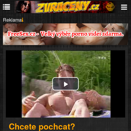
Reklama
Play
Video
Chcete pochcat?