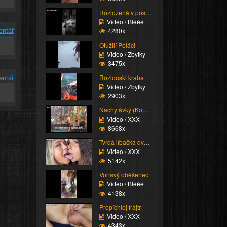
Rozložená v posteli
Video / Blééé
entář
4280x
Otužilí Poláci
Video / Zbytky
3475x
entář
Rozlouskl kraba
Video / Zbytky
2903x
Nachytávky (Kompilace)
Video / XXX
8668x
Tvrdá líbačka dvou žen
Video / XXX
5142x
Voňavý oběšenec
Video / Blééé
4138x
Propíchlej frajtr
Video / XXX
4343x