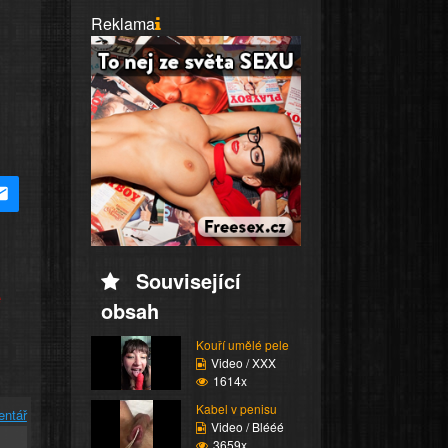
Reklama
Související
e
obsah
Kouří umělé pele
Video / XXX
1614x
Kabel v penisu
entář
Video / Blééé
3659x