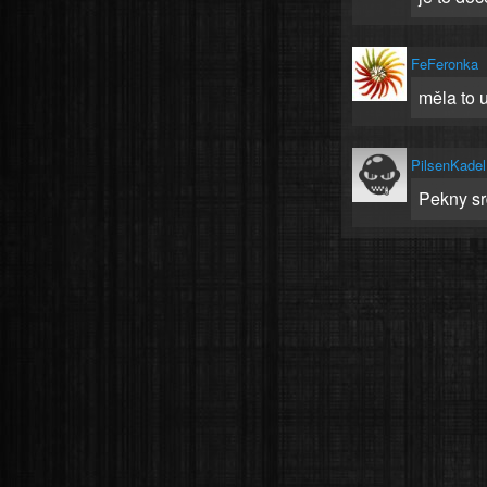
FeFeronka
měla to 
PilsenKadel
Pekny s