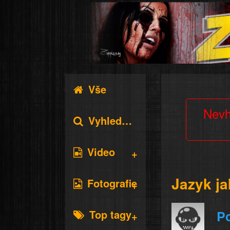
Vše
Nevh
Vyhledávání
Video
Jazyk ja
Fotografie
Top tagy
P