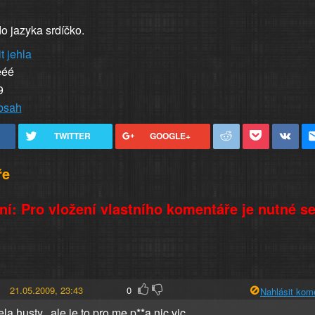
do jazyka srdíčko.
t
jehla
ééé
9
obsah
TWITTER
GOOGLE+
ře
í: Pro vložení vlastního komentáře je nutné s
21.05.2009, 23:43
0
Nahlásit kom
ela husty.. ale je to pro me p**a nic vic.