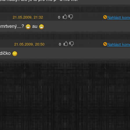
21.05.2009, 21:32
0
Nahlásit kom
umrtvený....?
au
21.05.2009, 20:50
0
Nahlásit kom
rdíčko