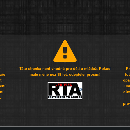
y
Táto stránka není vhodná pro děti a mládež. Pokud
Pr
áře
máte méně než 18 let, odejděte, prosím!
fo
t.
opa
šení
umí
ní
dův
.
pro