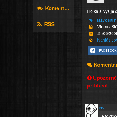
Komentáře
Holka si vyšije 
jazyk
šití
ni
RSS
Video / Bl
21/05/200
Nahlásit 
FACEBOOK
Komentá
Upozorněn
přihlásit.
Pipl
je to doc