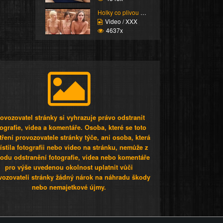
Holky co plivou aby si...
Video / XXX
4637x
ovozovatel stránky si vyhrazuje právo odstranit
tografie, videa a komentáře. Osoba, které se toto
tření provozovatele stránky týče, ani osoba, která
stila fotografii nebo video na stránku, nemůže z
odu odstranění fotografie, videa nebo komentáře
pro výše uvedenou okolnost uplatnit vůči
vozovateli stránky žádný nárok na náhradu škody
nebo nemajetkové újmy.