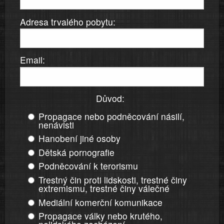
Adresa trvalého pobytu:
Email:
Důvod:
Propagace nebo podněcování násilí,
nenávisti
Hanobení jiné osoby
Dětská pornografie
Podněcování k terorismu
Trestný čin proti lidskosti, trestné činy
extremismu, trestné činy válečné
Mediální komerční komunikace
Propagace války nebo krutého,