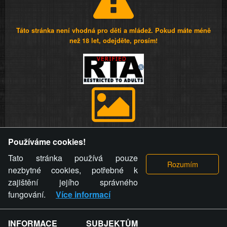
Táto stránka není vhodná pro děti a mládež. Pokud máte méně
než 18 let, odejděte, prosím!
Provozovatel stránky si vyhrazuje právo odstranit fotografie,
Používáme cookies!
videa a komentáře. Osoba, které se toto opatření provozovatele
stránky týče, ani osoba, která umístila fotografii nebo video na
Tato stránka používá pouze
stránku, nemůže z důvodu odstranění fotografie, videa nebo
nezbytné cookies, potřebné k
komentáře pro výše uvedenou okolnost uplatnit vůči
zajištění jejího správného
provozovateli stránky žádný nárok na náhradu škody nebo
fungování.
Více informací
nemajetkové újmy.
INFORMACE SUBJEKTŮM