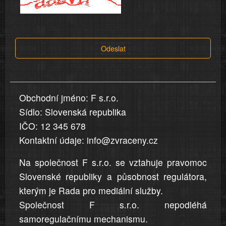
a
tvrzení,
která
Odeslat
jsou
v
nahlášení
uvedena,
Obchodní jméno: F s.r.o.
jsou
Sídlo: Slovenská republika
přesná
a
IČO: 12 345 678
úplná
Kontaktní údaje: info@zvraceny.cz
Na společnost F s.r.o. se vztahuje pravomoc
Slovenské republiky a působnost regulátora,
kterým je Rada pro mediální služby.
Společnost F s.r.o. nepodléhá
samoregulačnímu mechanismu.