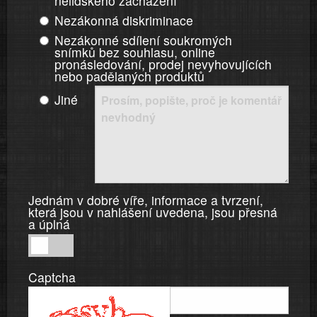
nelidského zacházení
Nezákonná diskriminace
Nezákonné sdílení soukromých
snímků bez souhlasu, online
pronásledování, prodej nevyhovujících
nebo padělaných produktů
Jiné
Jednám v dobré víře, informace a tvrzení,
která jsou v nahlášení uvedena, jsou přesná
a úplná
Jednám
v
Captcha
dobré
víře,
informace