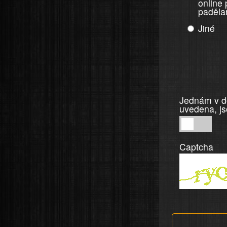
online
paděla
Jiné
Jednám v do
uvedena, js
Jednám
v
Captcha
dobré
víře,
informace
a
tvrzení,
která
jsou