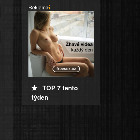
Reklama
TOP 7 tento
týden