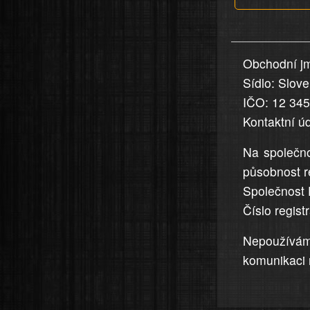
v
nahlášení
uvedena,
Obchodní jm
jsou
Sídlo: Slov
přesná
a
IČO: 12 34
úplná
Kontaktní ú
Na společno
působnost r
Společnost 
Číslo regis
Nepoužívá
komunikaci 