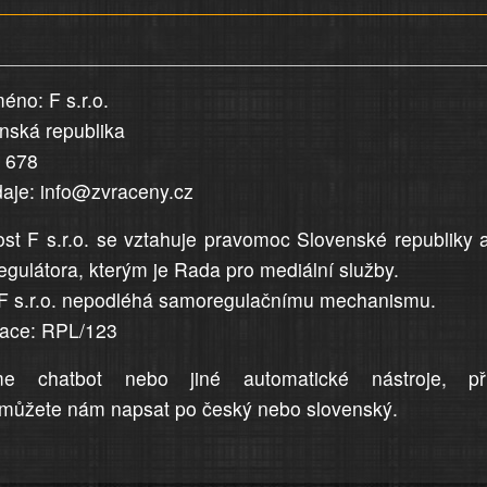
éno: F s.r.o.
enská republika
5 678
daje: info@zvraceny.cz
st F s.r.o. se vztahuje pravomoc Slovenské republiky 
egulátora, kterým je Rada pro mediální služby.
F s.r.o. nepodléhá samoregulačnímu mechanismu.
trace: RPL/123
me chatbot nebo jiné automatické nástroje, př
můžete nám napsat po český nebo slovenský.