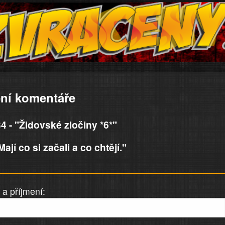
ní komentáře
 - "Židovské zločiny *6*"
jí co si začali a co chtějí."
a příjmení: