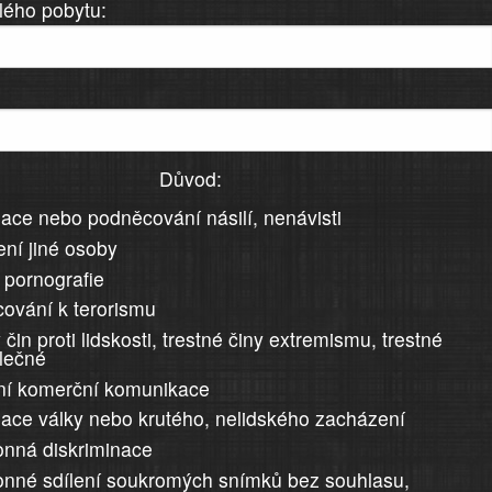
lého pobytu:
Důvod:
ace nebo podněcování násilí, nenávisti
ní jiné osoby
 pornografie
ování k terorismu
 čin proti lidskosti, trestné činy extremismu, trestné
álečné
ní komerční komunikace
ace války nebo krutého, nelidského zacházení
nná diskriminace
nné sdílení soukromých snímků bez souhlasu,