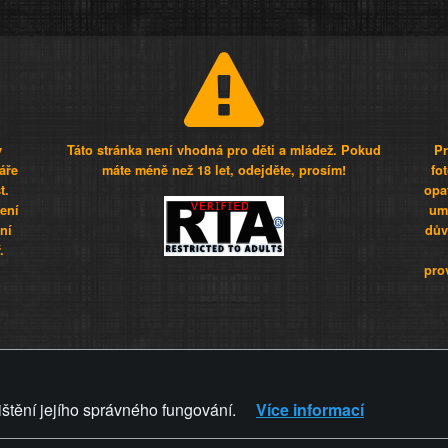
y
Táto stránka není vhodná pro děti a mládež. Pokud
Pr
áře
máte méně než 18 let, odejděte, prosím!
fo
t.
opa
šení
umí
ní
dův
.
pro
Z - Svět není zvrácenej. To jen
ištění jejího správného fungování.
Více informací
ZVRÁCENÝ.CZ
PRAVIDLA A 