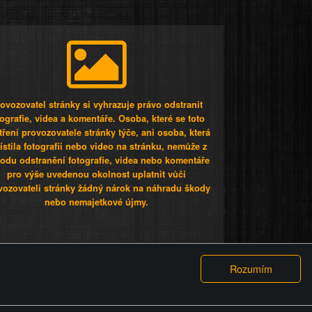
ovozovatel stránky si vyhrazuje právo odstranit
tografie, videa a komentáře. Osoba, které se toto
tření provozovatele stránky týče, ani osoba, která
stila fotografii nebo video na stránku, nemůže z
odu odstranění fotografie, videa nebo komentáře
pro výše uvedenou okolnost uplatnit vůči
vozovateli stránky žádný nárok na náhradu škody
nebo nemajetkové újmy.
 ty lidi...
PODMÍNKY
GDPR
COOKIES