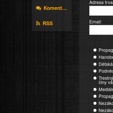
Adresa trva
Komentáře
Email:
RSS
Propag
Hanobe
Dětská
Podněc
Trestný
činy v
Mediál
Propag
Nezáko
Nezáko