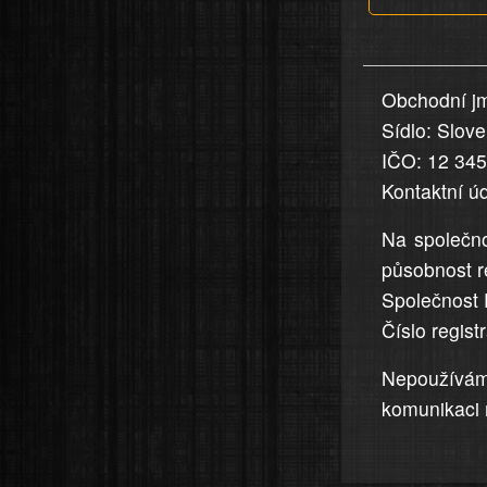
v
nahlášení
uvedena,
Obchodní jm
jsou
Sídlo: Slov
přesná
a
IČO: 12 34
úplná
Kontaktní ú
Na společno
působnost r
Společnost 
Číslo regis
Nepoužívá
komunikaci 