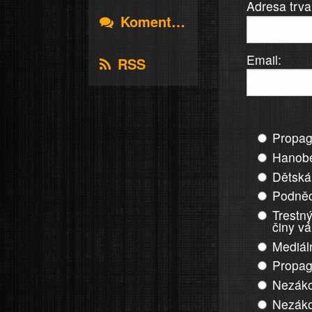
Adresa trva
Komentáře
Email:
RSS
Propag
Hanobe
Dětská
Podněc
Trestný
činy v
Mediál
Propag
Nezáko
Nezáko