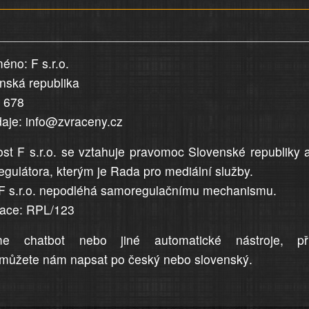
éno: F s.r.o.
enská republika
5 678
daje: info@zvraceny.cz
st F s.r.o. se vztahuje pravomoc Slovenské republiky 
egulátora, kterým je Rada pro mediální služby.
F s.r.o. nepodléhá samoregulačnímu mechanismu.
trace: RPL/123
me chatbot nebo jiné automatické nástroje, př
můžete nám napsat po český nebo slovenský.