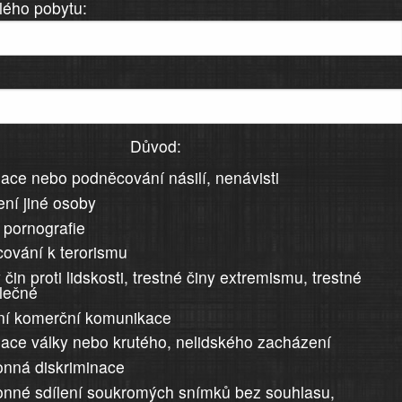
lého pobytu:
Důvod:
ace nebo podněcování násilí, nenávisti
ní jiné osoby
 pornografie
ování k terorismu
 čin proti lidskosti, trestné činy extremismu, trestné
álečné
ní komerční komunikace
ace války nebo krutého, nelidského zacházení
nná diskriminace
nné sdílení soukromých snímků bez souhlasu,