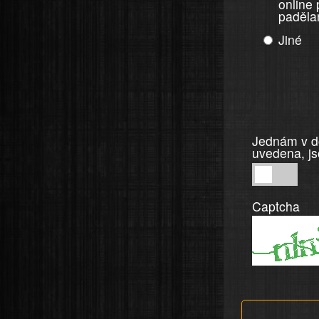
online
paděla
Jiné
Jednám v do
uvedena, js
Jednám
v
Captcha
dobré
víře,
informace
a
tvrzení,
která
jsou