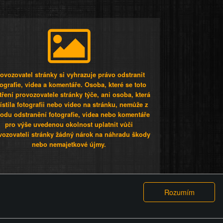
ovozovatel stránky si vyhrazuje právo odstranit
tografie, videa a komentáře. Osoba, které se toto
tření provozovatele stránky týče, ani osoba, která
stila fotografii nebo video na stránku, nemůže z
odu odstranění fotografie, videa nebo komentáře
pro výše uvedenou okolnost uplatnit vůči
vozovateli stránky žádný nárok na náhradu škody
nebo nemajetkové újmy.
 ty lidi...
PODMÍNKY
GDPR
COOKIES