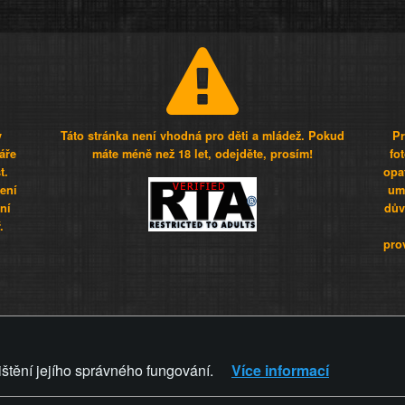
y
Táto stránka není vhodná pro děti a mládež. Pokud
Pr
áře
máte méně než 18 let, odejděte, prosím!
fo
t.
opa
šení
umí
ní
dův
.
pro
Z - Svět není zvrácenej. To jen
ištění jejího správného fungování.
Více informací
ZVRÁCENÝ.CZ
PRAVIDLA A 