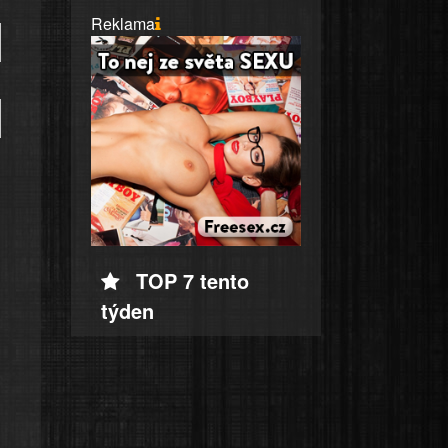
Reklama
TOP 7 tento
týden