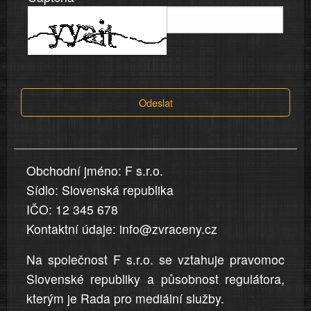
víře,
informace
a
tvrzení,
která
Odeslat
jsou
v
nahlášení
uvedena,
Obchodní jméno: F s.r.o.
jsou
Sídlo: Slovenská republika
přesná
a
IČO: 12 345 678
úplná
Kontaktní údaje: info@zvraceny.cz
Na společnost F s.r.o. se vztahuje pravomoc
Slovenské republiky a působnost regulátora,
kterým je Rada pro mediální služby.