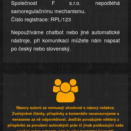
Společnost F s.r.o. nepodléhá
samoregulačnímu mechanismu.
Číslo registrace: RPL/123
Nepoužíváme chatbot nebo jiné automatické
nástroje, při komunikaci můžete nám napsat
po český nebo slovenský.
Názory autorů se nemusejí shodovat s názory redakce.
Zveřejněné články, příspěvky a komentáře necenzurujeme a
neneseme za ně odpovědnost. Jestliže považujete některý z
příspěvků za porušení autorských práv či jinak poškozující vaše