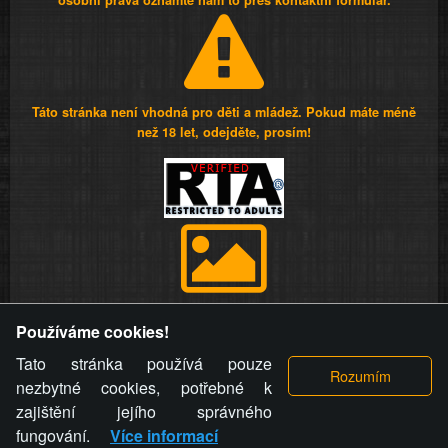
osobní práva oznamte nám to přes kontaktní formulář.
Táto stránka není vhodná pro děti a mládež. Pokud máte méně
než 18 let, odejděte, prosím!
Provozovatel stránky si vyhrazuje právo odstranit fotografie,
Používáme cookies!
videa a komentáře. Osoba, které se toto opatření provozovatele
stránky týče, ani osoba, která umístila fotografii nebo video na
Tato stránka používá pouze
stránku, nemůže z důvodu odstranění fotografie, videa nebo
nezbytné cookies, potřebné k
komentáře pro výše uvedenou okolnost uplatnit vůči
zajištění jejího správného
provozovateli stránky žádný nárok na náhradu škody nebo
fungování.
Více informací
nemajetkové újmy.