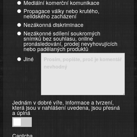
Mediální komerční komunikace
Propagace války nebo krutého,
nelidského zacházení
Nezákonná diskriminace
Nezákonné sdílení soukromých
snímků bez souhlasu, online
pronásledování, prodej nevyhovujících
nebo padělaných produktů
Jiné
Jednám v dobré víře, informace a tvrzení,
která jsou v nahlášení uvedena, jsou přesná
a úplná
Jednám
v
Captcha
dobré