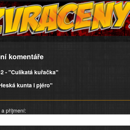
ní komentáře
2 - "Culíkatá kuřačka"
eská kunta i pjéro"
a příjmení: