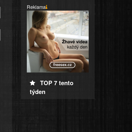
Reklama
TOP 7 tento
týden