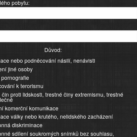
lého pobytu:
Důvod:
ace nebo podněcování násilí, nenávisti
ní jiné osoby
 pornografie
ování k terorismu
 čin proti lidskosti, trestné činy extremismu, trestné
álečné
ní komerční komunikace
ace války nebo krutého, nelidského zacházení
nná diskriminace
nné sdílení soukromých snímků bez souhlasu,