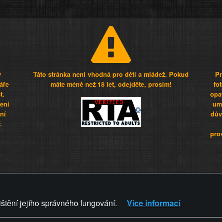
y
Táto stránka není vhodná pro děti a mládež. Pokud
Pr
áře
máte méně než 18 let, odejděte, prosím!
fo
t.
opa
šení
umí
ní
dův
.
pro
Z - Svět není zvrácenej. To jen
ištění jejího správného fungování.
Více informací
ZVRÁCENÝ.CZ
PRAVIDLA A 