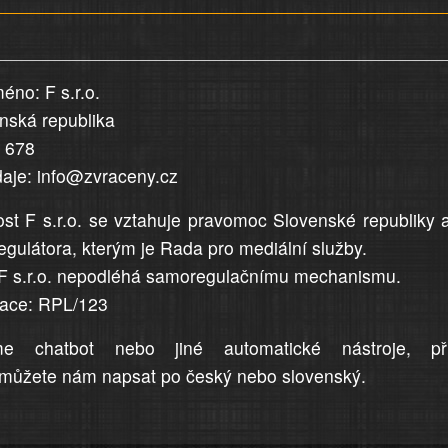
éno: F s.r.o.
enská republika
5 678
daje: info@zvraceny.cz
st F s.r.o. se vztahuje pravomoc Slovenské republiky 
egulátora, kterým je Rada pro mediální služby.
F s.r.o. nepodléhá samoregulačnímu mechanismu.
trace: RPL/123
me chatbot nebo jiné automatické nástroje, př
můžete nám napsat po český nebo slovenský.