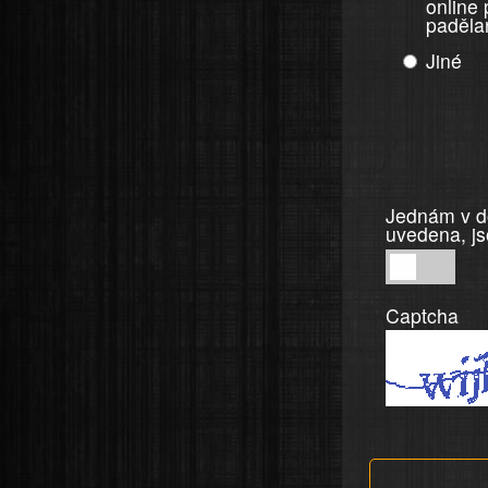
online
paděla
Jiné
Jednám v do
uvedena, js
Jednám
v
Captcha
dobré
víře,
informace
a
tvrzení,
která
jsou