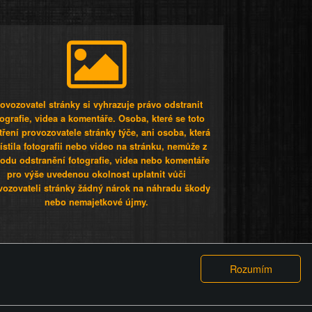
ovozovatel stránky si vyhrazuje právo odstranit
tografie, videa a komentáře. Osoba, které se toto
tření provozovatele stránky týče, ani osoba, která
stila fotografii nebo video na stránku, nemůže z
odu odstranění fotografie, videa nebo komentáře
pro výše uvedenou okolnost uplatnit vůči
vozovateli stránky žádný nárok na náhradu škody
nebo nemajetkové újmy.
 ty lidi...
PODMÍNKY
GDPR
COOKIES