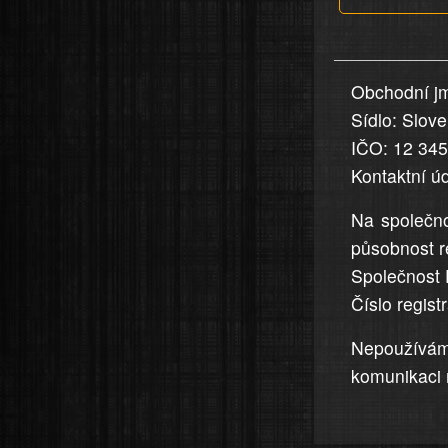
v
nahlášení
uvedena,
Obchodní jm
jsou
Sídlo: Slov
přesná
a
IČO: 12 34
úplná
Kontaktní ú
Na společno
působnost r
Společnost 
Číslo regis
Nepoužívá
komunikaci 