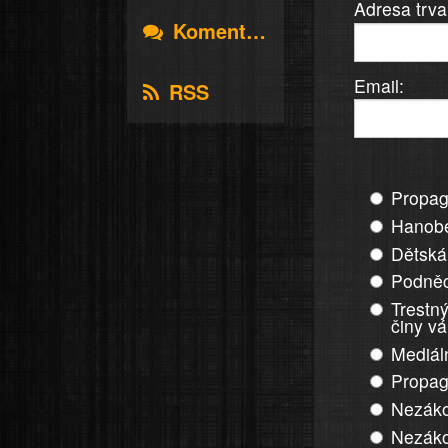
Adresa trva
Komentáře
Email:
RSS
Propag
Hanobe
Dětská
Podněc
Trestný
činy v
Mediál
Propag
Nezáko
Nezáko